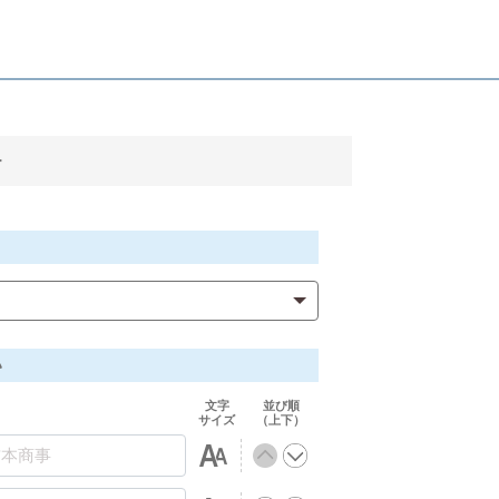
ー
い
文字
並び順
サイズ
（上下）