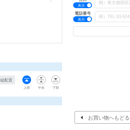
電話番号
縦配置
上部
中央
下部
お買い物へもどる