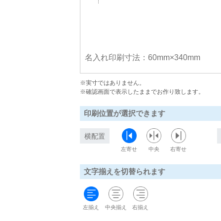
名入れ印刷寸法：60mm×340mm
※実寸ではありません。
※確認画面で表示したままでお作り致します。
印刷位置が選択できます
横配置
左寄せ
中央
右寄せ
文字揃えを切替られます
左揃え
中央揃え
右揃え