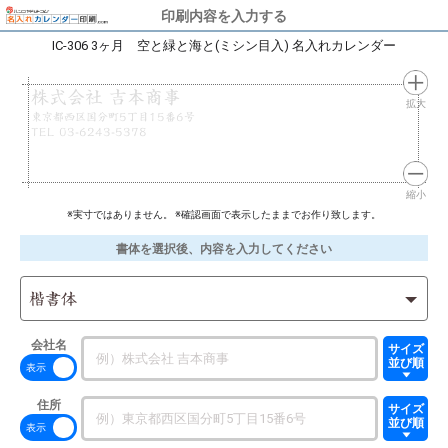
印刷内容を入力する
IC-306 3ヶ月 空と緑と海と(ミシン目入) 名入れカレンダー
株式会社 吉本商事
拡大
東京都西区国分町5丁目15番6号
TEL 03-6243-5378
縮小
※実寸ではありません。 ※確認画面で表示したままでお作り致します。
書体を選択後、内容を入力してください
楷書体
会社名
サイズ
並び順
住所
サイズ
並び順