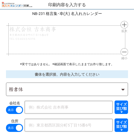
印刷内容を入力する
NB-231 格言集･幸(大) 名入れカレンダー
株式会社 吉本商事
拡大
東京都西区国分町5丁目15番6号
TEL 03-6243-5378
縮小
※実寸ではありません。 ※確認画面で表示したままでお作り致します。
書体を選択後、内容を入力してください
楷書体
会社名
サイズ
並び順
住所
サイズ
並び順