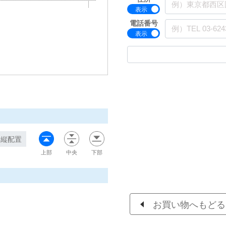
電話番号
縦配置
上部
中央
下部
お買い物へもどる