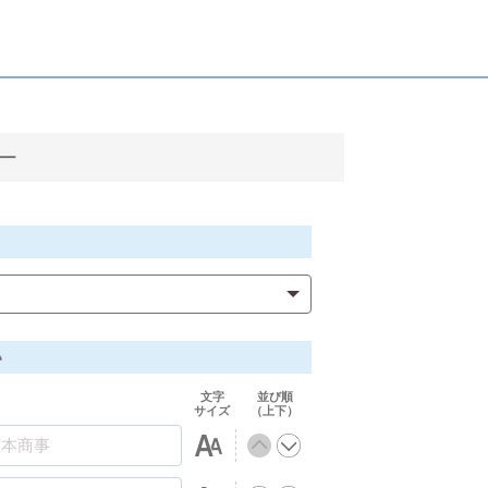
ダー
い
文字
並び順
サイズ
（上下）