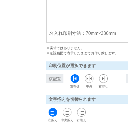
名入れ印刷寸法：70mm×330mm
※実寸ではありません。
※確認画面で表示したままでお作り致します。
印刷位置が選択できます
横配置
左寄せ
中央
右寄せ
文字揃えを切替られます
左揃え
中央揃え
右揃え