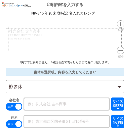
印刷内容を入力する
NK-346 年表 未歳時記 名入れカレンダー
拡大
株式会社 吉本商事
東京都西区国分町5丁目15番6号
TEL 03-6243-5378
縮小
※実寸ではありません。 ※確認画面で表示したままでお作り致します。
書体を選択後、内容を入力してください
楷書体
会社名
サイズ
並び順
住所
サイズ
並び順