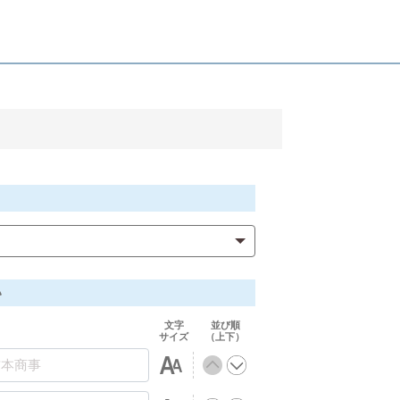
い
文字
並び順
サイズ
（上下）