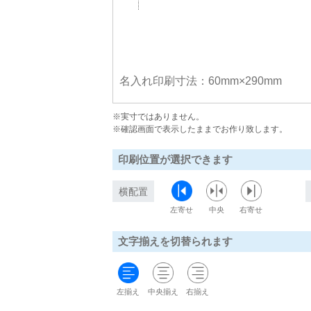
名入れ印刷寸法：60mm×290mm
※実寸ではありません。
※確認画面で表示したままでお作り致します。
印刷位置が選択できます
横配置
左寄せ
中央
右寄せ
文字揃えを切替られます
左揃え
中央揃え
右揃え