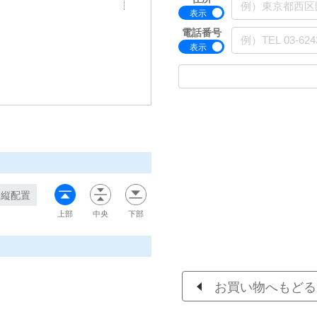
電話番号
縦配置
上部
中央
下部
お買い物へもどる