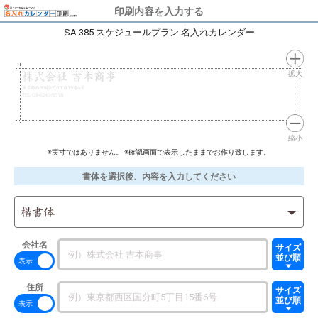
印刷内容を入力する
SA-385 スケジュールプラン 名入れカレンダー
拡大
株式会社 吉本商事
東京都西区国分町5丁目15番6号
TEL 03-6243-5378
縮小
※実寸ではありません。 ※確認画面で表示したままでお作り致します。
書体を選択後、内容を入力してください
楷書体
会社名
サイズ
並び順
住所
サイズ
並び順