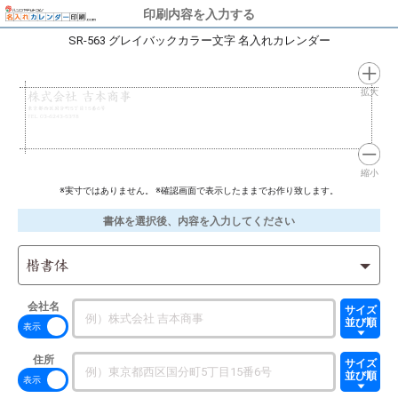
印刷内容を入力する
SR-563 グレイバックカラー文字 名入れカレンダー
拡大
株式会社 吉本商事
東京都西区国分町5丁目15番6号
TEL 03-6243-5378
縮小
※実寸ではありません。 ※確認画面で表示したままでお作り致します。
書体を選択後、内容を入力してください
楷書体
会社名
サイズ
並び順
住所
サイズ
並び順