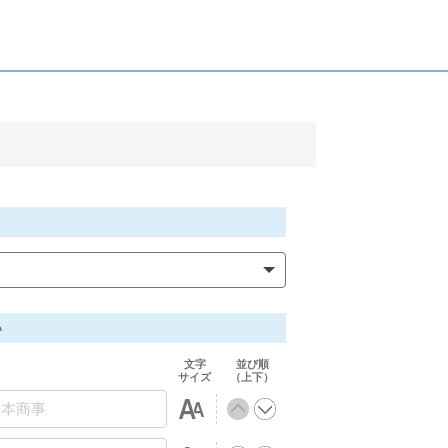
い
文字
並び順
サイズ
（上下）