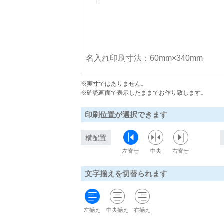
名入れ印刷寸法：60mm×340mm
※実寸ではありません。
※確認画面で表示したままでお作り致します。
印刷位置が選択できます
横配置
左寄せ
中央
右寄せ
文字揃えを切替られます
左揃え
中央揃え
右揃え