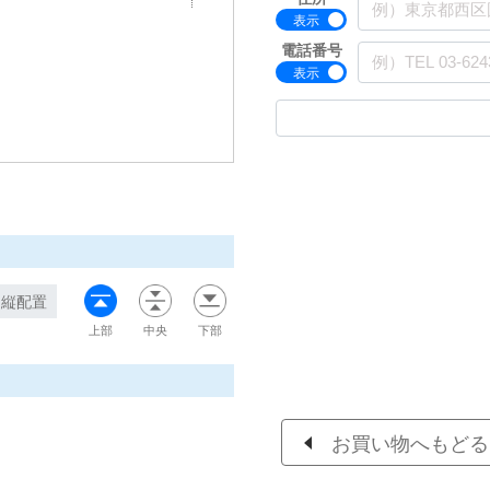
電話番号
縦配置
上部
中央
下部
お買い物へもどる