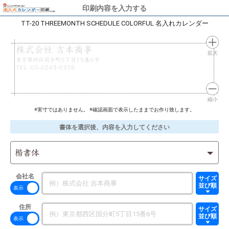
印刷内容を入力する
TT-20 THREEMONTH SCHEDULE COLORFUL 名入れカレンダー
株式会社 吉本商事
拡大
東京都西区国分町5丁目15番6号
TEL 03-6243-5378
縮小
※実寸ではありません。 ※確認画面で表示したままでお作り致します。
書体を選択後、内容を入力してください
楷書体
会社名
サイズ
並び順
住所
サイズ
並び順