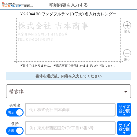
印刷内容を入力する
YK-2044 B8 ワンダフルランド(仔犬) 名入れカレンダー
株式会社 吉本商事
拡大
東京都西区国分町5丁目15番6号
TEL 03-6243-5378
縮小
※実寸ではありません。 ※確認画面で表示したままでお作り致します。
書体を選択後、内容を入力してください
楷書体
会社名
サイズ
並び順
住所
サイズ
並び順