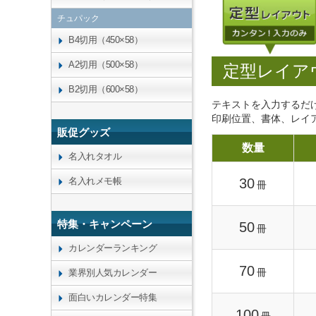
チュパック
B4切用（450×58）
A2切用（500×58）
定型レイア
B2切用（600×58）
テキストを入力するだ
印刷位置、書体、レイ
販促グッズ
数量
名入れタオル
名入れメモ帳
30
冊
特集・キャンペーン
50
冊
カレンダーランキング
70
冊
業界別人気カレンダー
面白いカレンダー特集
100