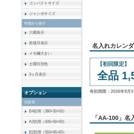
コンパクトサイズ
ジャンボサイズ
特徴から探す
六曜表示
前後月表示
名入れカレンダ
メモ欄大きい
【初回限定】
土曜日別色
全品 1,
3ヶ月表示
有効期限：2026年9
オプション
化粧箱
B4切用（390×50×50）
「AA-100
A2切用（435×50×50）
B2切用（550×65×65）