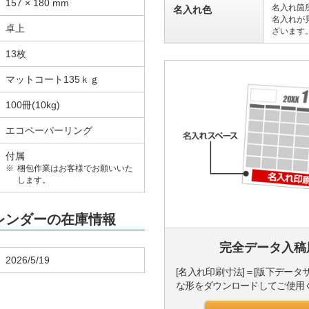
157 × 180 mm
名入れ箇
名入れ色
名入れが
卓上
ざいます
13枚
マットコート135ｋｇ
100冊(10kg)
エコペーパーリング
付属
梱包作業はお客様でお願いいた
します。
カレンダーの在庫情報
完全データ入稿
2026/5/19
[名入れ印刷寸法]＝[版下データ
な形をダウンロードしてご使用