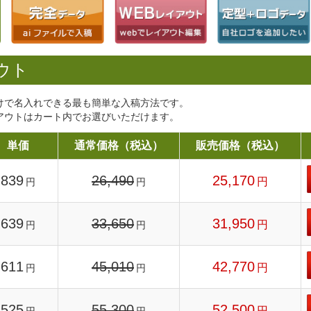
ウト
けで名入れできる最も簡単な入稿方法です。
アウトはカート内でお選びいただけます。
単価
通常価格（税込）
販売価格（税込）
839
26,490
25,170
円
円
円
639
33,650
31,950
円
円
円
611
45,010
42,770
円
円
円
525
55,300
52,500
円