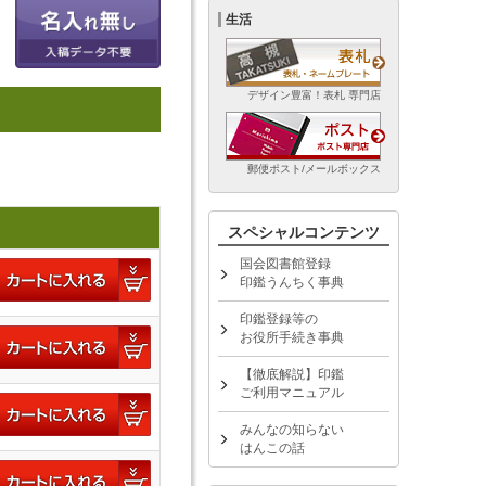
生活
デザイン豊富！表札 専門店
郵便ポスト/メールボックス
スペシャルコンテンツ
国会図書館登録
印鑑うんちく事典
印鑑登録等の
お役所手続き事典
【徹底解説】印鑑
ご利用マニュアル
みんなの知らない
はんこの話