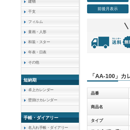
建物
前後月表示
干支
フィルム
童画・人形
和装・スター
年表・日表
その他
「AA-100」
短納期
卓上カレンダー
品番
壁掛けカレンダー
商品名
手帳・ダイアリー
タイプ
名入れ手帳・ダイアリー