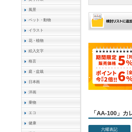
風景
ペット・動物
イラスト
花・植物
絵入文字
格言
庭・盆栽
日本画
洋画
乗物
「AA-100
エコ
健康
六曜表記