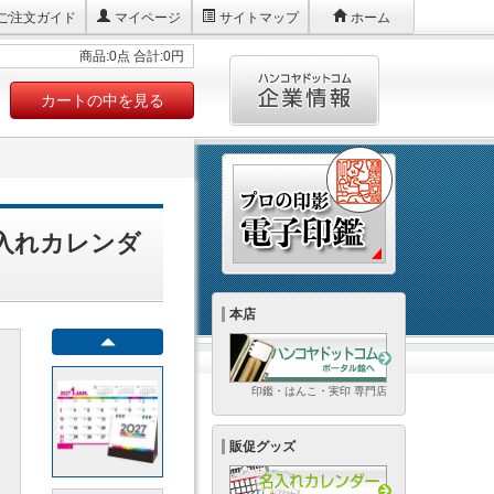
ご注文ガイド
マイページ
サイトマップ
ホーム
商品:0点 合計:0円
カートの中を見る
名入れカレンダ
本店
印鑑・はんこ・実印 専門店
販促グッズ