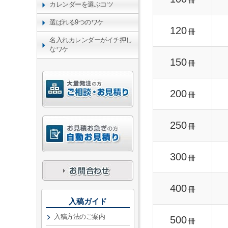
冊
カレンダーを選ぶコツ
選ばれる9つのワケ
120
冊
名入れカレンダーがイチ押し
なワケ
150
冊
200
冊
250
冊
300
冊
400
冊
入稿ガイド
入稿方法のご案内
500
冊