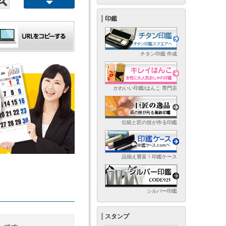
印鑑
チタン印鑑 作成
かわいい印鑑/はんこ 専門店
伝統と匠の技が作る印鑑
品揃え豊富！印鑑ケース
シルバー印鑑
スタンプ