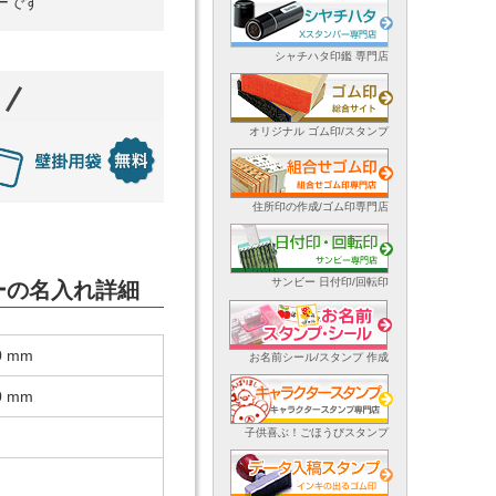
ーです
シャチハタ印鑑 専門店
オリジナル ゴム印/スタンプ
住所印の作成/ゴム印専門店
サンビー 日付印/回転印
ダーの名入れ詳細
0 mm
お名前シール/スタンプ 作成
0 mm
子供喜ぶ！ごほうびスタンプ