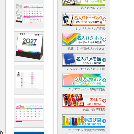
名入れカレンダー
オリジナルバッグ作成
簡単注文 年賀/名入れタオル
ノベルティに！名入れメモ帳
クリアファイル 印刷専門店
のぼり旗 専門店
オリジナル 手提げ袋の製作