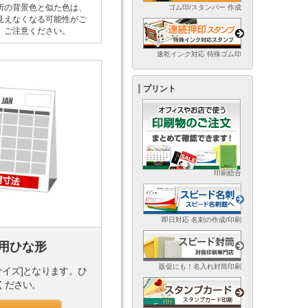
所の背景色と似た色は、
ゴム印/スタンパー 作成
見えなくなる可能性がご
。ご注意ください。
速乾インク対応 特殊ゴム印
プリント
印刷総合
即日対応 名刺の作成/印刷
用ひな形
販促にも！名入れ封筒印刷
サイズ]となります。ひ
ください。