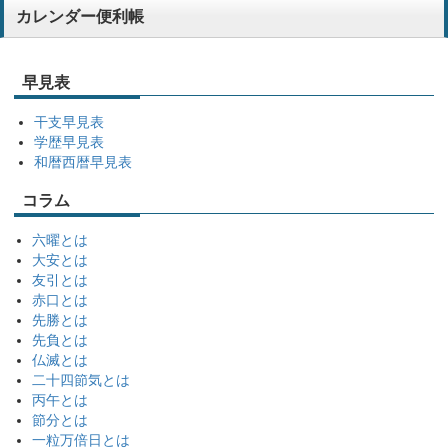
カレンダー便利帳
NA-114 広重東海道五十三次
50冊 35,632円
早見表
8月3日
三重県
SG-10A 日表10号(A)
干支早見表
60冊 115,680円
学歴早見表
和暦西暦早見表
8月3日
コラム
山口県
SB-328 卓上グリーンスケジュール
150冊 94,531円
六曜とは
大安とは
友引とは
8月3日
赤口とは
大阪府
MM-225 2ヶ月スケジュール･メモ(ヨコ型)
先勝とは
130冊 55,655円
先負とは
仏滅とは
二十四節気とは
8月3日
丙午とは
和歌山県
節分とは
KJ-3 ほのぼのえとこよみ
100冊 52,504円
一粒万倍日とは