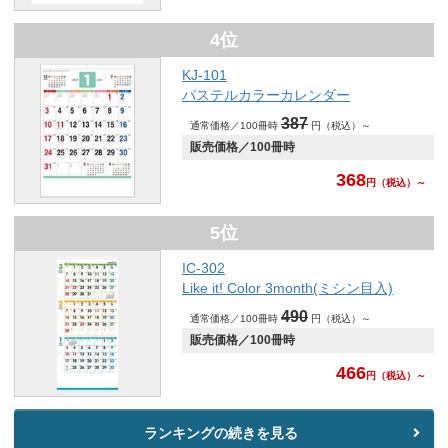
4位
KJ-101
パステルカラーカレンダー
387
通常価格／100冊時
円（税込）～
販売価格／100冊時
368
円
（税込）～
5位
IC-302
Like it! Color 3month(ミシン目入)
490
通常価格／100冊時
円（税込）～
販売価格／100冊時
466
円
（税込）～
ランキングの続きを見る