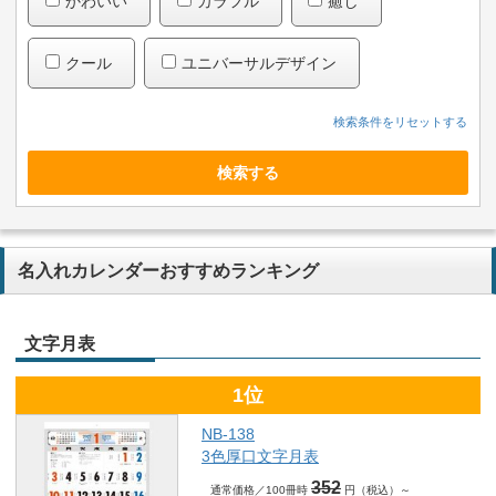
かわいい
カラフル
癒し
クール
ユニバーサルデザイン
検索する
名入れカレンダーおすすめランキング
文字月表
1位
NB-138
3色厚口文字月表
352
通常価格／100冊時
円（税込）～