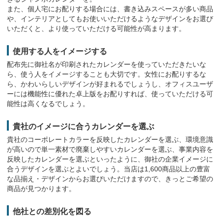
電気店
8月4日
また、個人宅にお配りする場合には、書き込みスペースが多い商品
兵庫県
や、インテリアとしてもお使いいただけるようなデザインをお選び
TD-136 ダイアリ― B6･1週間
いただくと、より使っていただける可能性が高まります。
200冊 276,800円
使用する人をイメージする
8月4日
配布先に御社名が印刷されたカレンダーを使っていただきたいな
東京都
NK-513 卓上 彩(いろどり)和風文字
ら、使う人をイメージすることも大切です。女性にお配りするな
カラージャンボ
150冊 151,800円
ら、かわいらしいデザインが好まれるでしょうし、オフィスユーザ
昨年まで購入してたので
ーには機能性に優れた卓上版をお配りすれば、使っていただける可
建材卸
能性は高くなるでしょう。
8月4日
東京都
YK-1074 A2 3色数字月表
貴社のイメージに合うカレンダーを選ぶ
120冊 151,800円
貴社のコーポレートカラーを反映したカレンダーを選ぶ、環境意識
が高いので単一素材で廃棄しやすいカレンダーを選ぶ、事業内容を
8月4日
反映したカレンダーを選ぶといったように、御社の企業イメージに
東京都
合うデザインを選ぶとよいでしょう。当店は1,600商品以上の豊富
MM-201 花ごよみ〔短冊〕
な品揃え・デザインからお選びいただけますので、きっとご希望の
100冊 25,848円
商品が見つかります。
8月4日
他社との差別化を図る
佐賀県