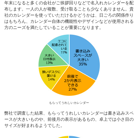
TD-835 江戸千代紙(いせ辰)
年末になると多くの会社がご挨拶回りなどで名入れカレンダーを配
150冊 75,108円
布します。一人の人が複数、受け取ることも少なくありません。貴
社のカレンダーを使っていただけるかどうかは、日ごろの関係作り
はもちろん、カレンダー自体の機能性やデザインなどが使用される
8月4日
神奈川県
方のニーズを満たしていることが重要になります。
NK-516 卓上 カラーインデックス
50冊 35,150円
8月4日
千葉県
JT-101 3ヶ月・3色スケジュールカレンダー
600冊 193,200円
8月4日
神奈川県
HA-999 カラフルデスク
100冊 59,641円
もらってうれしいカレンダー
弊社で調査した結果、もらってうれしいカレンダーは書き込みスペ
8月4日
ースが大きいものや、前後月の表示があるもの、卓上では小さ目の
神奈川県
サイズが好まれるようでした。
SG-200 四季彩紀行〔ミシン目入〕
100冊 59,641円