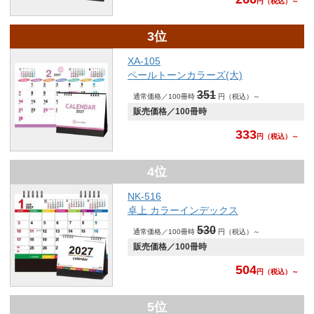
円
（税込）～
3位
XA-105
ペールトーンカラーズ(大)
351
通常価格／100冊時
円（税込）～
販売価格／100冊時
333
円
（税込）～
4位
NK-516
卓上 カラーインデックス
530
通常価格／100冊時
円（税込）～
販売価格／100冊時
504
円
（税込）～
5位