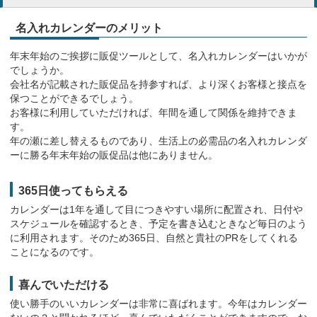
8月5日
東京都
TC-1 メール便 文字カレンダー
名入れカレンダーのメリット
100冊 27,812円
年末年始のご挨拶に販促ツールとして、名入れカレンダーはいかが
でしょうか。
8月4日
会社名が記載された販促品を持参すれば、より深くお客様と接点を
東京都
IC-273 開運ごよみ
保つことができるでしょう。
70冊 38,596円
卓上グリーンスケジュール
お客様に利用していただければ、年間を通して関係を維持できま
前年購入した為
す。
年の瀬に差し替えるものであり、生活上の必需品の名入れカレンダ
8月4日
金属リサイクル業
ーに勝る年末年始の販促品は他にありません。
北海道
HA-999 カラフルデスク
70冊 24,680円
365日使ってもらえる
カレンダーは1年を通して目につきやすい場所に配置され、日付や
8月4日
スケジュールを確認するとき、予定を書き込むときなど毎日のよう
大阪府
に利用されます。そのため365日、自然と貴社のPRをしてくれる
HA-999 カラフルデスク
50冊 20,150円
ことになるのです。
広重東海道五十三次
喜んでいただける
30年以上同じカレンダーにし
8月4日
ています。
静岡県
使い勝手のいいカレンダーは非常に喜ばれます。今年はカレンダー
PR-501 コットン文字月表
空調設備