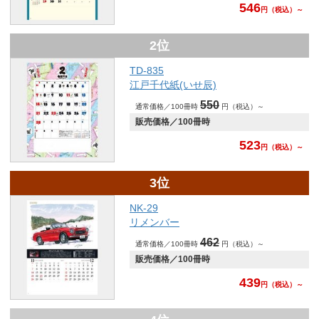
546
円
（税込）～
2位
TD-835
江戸千代紙(いせ辰)
550
通常価格／100冊時
円（税込）～
販売価格／100冊時
523
円
（税込）～
3位
NK-29
リメンバー
462
通常価格／100冊時
円（税込）～
販売価格／100冊時
439
円
（税込）～