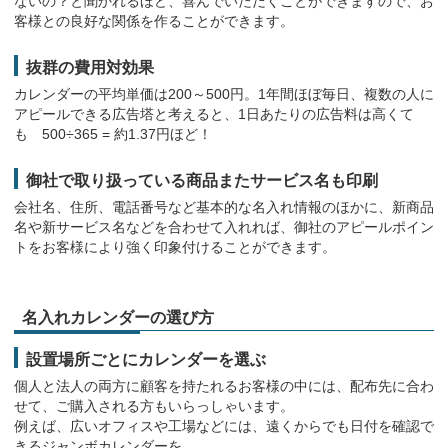
ないの？と聞かれるほど、喜んでいただくことができますので、お
230冊 101,311円
客様との良好な関係を作ることができます。
8月4日
抜群の費用対効果
北海道
NK-191 ジャンボ3色文字
カレンダーの平均単価は200～500円。1年間ほぼ毎日、複数の人に
50冊 83,032円
アピールできる広告塔と考えると、1日あたりの広告料は高くて
も 500÷365 = 約1.37円ほど！
ペールトーンカラーズ(大)
8月4日
北海道
御社で取り扱っている商品またサービス名も印刷
毎年頼んでいる為。
NK-198 シンプルスケジュール
金融業（保険代理店）
会社名、住所、電話番号など基本的な名入れ情報のほかに、新商品
50冊 83,032円
名や新サービス名などを合わせて入れれば、御社のアピールポイン
トをお客様により強く印象付けることができます。
8月4日
兵庫県
MM-4 卓上 未 (夢)
100冊 276,800円
名入れカレンダーの選び方
設置場所ごとにカレンダーを選ぶ
8月4日
兵庫県
3ヶ月・3色スケジュールカレ
個人と法人の両方に顧客を持たれるお客様の中には、配布先に合わ
NA-106 ふる里紀行
ンダー★★★
せて、ご購入される方もいらっしゃいます。
100冊 276,800円
もらったらうれしい
例えば、広いオフィスや工場などには、遠くからでも日付を確認で
きるジャンボカレンダーを。