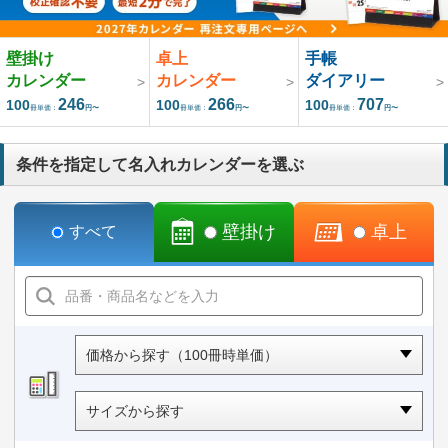
壁掛け
卓上
手帳
カレンダー
カレンダー
ダイアリー
246
266
707
100
100
100
冊単価：
円〜
冊単価：
円〜
冊単価：
円〜
条件を指定して名入れカレンダーを選ぶ
壁掛け
卓上
すべて
価格から探す（100冊時単価）
サイズから探す