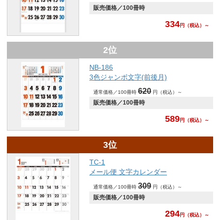
販売価格／100冊時
334
円
（税込）～
2位
NB-186
3色ジャンボ文字(前後月)
620
通常価格／100冊時
円（税込）～
販売価格／100冊時
589
円
（税込）～
3位
TC-1
メール便 文字カレンダー
309
通常価格／100冊時
円（税込）～
販売価格／100冊時
294
円
（税込）～