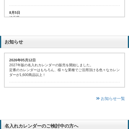
8月5日
埼玉県
MH-12 レディーストップゴルフ
70冊 56,914円
お知らせ
8月5日
シンプルスケジュール(年表付･
岐阜県
スリーマンス)
XA-105 ペールトーンカラーズ(大)
お客様の使用評判がいいので
100冊 33,300円
2026年05月12日
建設業
2027年版の名入れカレンダーの販売を開始しました。
定番のカレンダーはもちろん、様々な業種でご活用頂ける色々なカレン
8月5日
ダーが1,600商品以上！
岡山県
SG-209 ヨーロッパの旅
300冊 112,750円
お知らせ一覧
8月5日
岡山県
2ヶ月スケジュール･メモ(ヨコ
KJ-401 DOG ブックカレンダー（フルカラー）
型)
50冊 112,750円
毎年注文しています。
名入れカレンダーのご検討中の方へ
病院