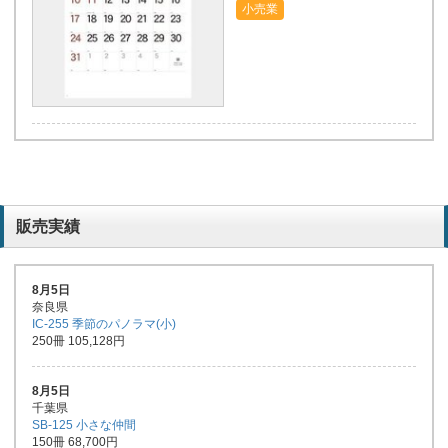
小売業
ジャンボ3色文字
毎年注文しており、早割や預か
りサービス、ポイント還元等メ
リットが多い。
販売実績
小売業
8月5日
奈良県
IC-255 季節のパノラマ(小)
250冊 105,128円
メール便 文字カレンダー
8月5日
今年も作成させていただきまし
千葉県
た。
SB-125 小さな仲間
自由業
150冊 68,700円