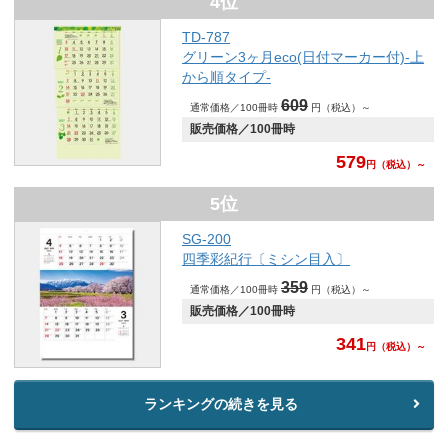
4位
TD-787
グリーン3ヶ月eco(日付マーカー付)-上
から順タイプ-
609
通常価格／100冊時
円（税込）～
販売価格／100冊時
579
円
（税込）～
5位
SG-200
四季彩紀行〔ミシン目入〕
359
通常価格／100冊時
円（税込）～
販売価格／100冊時
341
円
（税込）～
ランキングの続きを見る