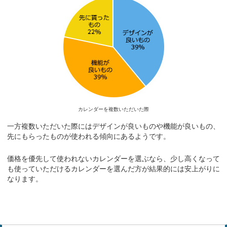
8月4日
東京都
NK-185 ワイドメモカレンダー
500冊 174,000円
8月4日
北海道
XA-105 ペールトーンカラーズ(大)
330冊 101,310円
カレンダーを複数いただいた際
8月3日
岩手県
一方複数いただいた際にはデザインが良いものや機能が良いもの、
GT-101 3ヵ月予定表
先にもらったものが使われる傾向にあるようです。
100冊 37,917円
価格を優先して使われないカレンダーを選ぶなら、少し高くなって
8月3日
も使っていただけるカレンダーを選んだ方が結果的には安上がりに
東京都
なります。
SG-463 世界のゴルフコース
50冊 57,050円
8月3日
福岡県