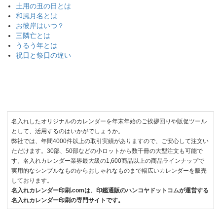
土用の丑の日とは
和風月名とは
8月3日
お彼岸はいつ？
兵庫県
三隣亡とは
TD-927 小谷悦子 メルヘン画集
50冊 33,900円
うるう年とは
祝日と祭日の違い
8月3日
青森県
NK-147 カラーラインメモ･ジャンボ
30冊 39,960円
8月3日
名入れしたオリジナルのカレンダーを年末年始のご挨拶回りや販促ツール
長崎県
として、活用するのはいかがでしょうか。
NB-186 3色ジャンボ文字(前後月)
弊社では、年間4000件以上の取引実績がありますので、ご安心して注文い
100冊 61,900円
ただけます。30部、50部などの小ロットから数千冊の大型注文も可能で
す。名入れカレンダー業界最大級の1,600商品以上の商品ラインナップで
8月3日
実用的なシンプルなものからおしゃれなものまで幅広いカレンダーを販売
東京都
しております。
NK-174 カラーラインメモ
名入れカレンダー印刷.comは、印鑑通販のハンコヤドットコムが運営する
30冊 27,880円
名入れカレンダー印刷の専門サイトです。
8月3日