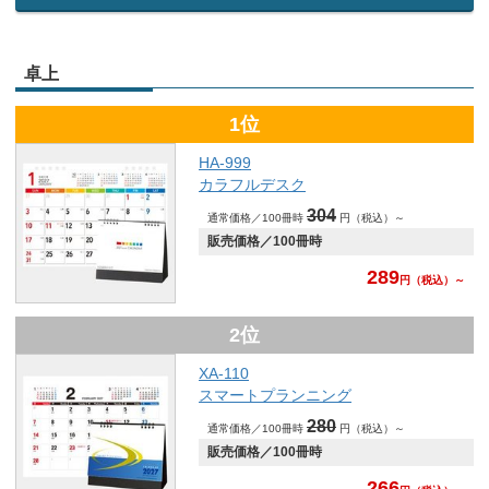
卓上
1位
HA-999
カラフルデスク
304
通常価格／100冊時
円（税込）～
販売価格／100冊時
289
円
（税込）～
2位
XA-110
スマートプランニング
280
通常価格／100冊時
円（税込）～
販売価格／100冊時
266