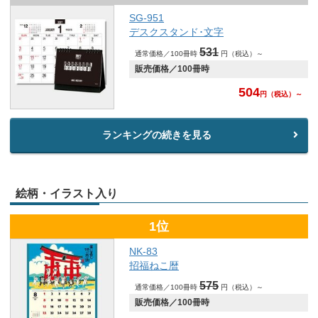
SG-951
デスクスタンド･文字
531
通常価格／100冊時
円（税込）～
販売価格／100冊時
504
円
（税込）～
ランキングの続きを見る
絵柄・イラスト入り
1位
NK-83
招福ねこ暦
575
通常価格／100冊時
円（税込）～
販売価格／100冊時