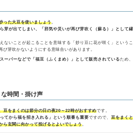
炒った大豆を使いましょう
。
ら芽が出てしまい、「邪気や災いが再び芽吹く（蘇る）」として
えないことが起こることを意味する「炒り豆に花が咲く」という
再び芽吹かないようにする意味合いがあります。
スーパーなどで「福豆（ふくまめ）」として販売されている
ため
トな時間・掛け声
、豆をまくのは節分の日の夜20～22時がおすすめ
です。
ってから福を招き入れる」という順番も重要
ですので、
豆をまく
から玄関に向かって投げるとよいでしょう
。