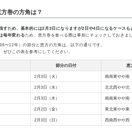
恵方巻の方角は？
指すため、基本的には2月3日になりますが2日や4日になるケースも
は毎年変わる
ため、恵方巻を食べる際は事前にチェックしておきま
（令和8〜12年）の節分と恵方の方角は、以下の通りです。
、ぜひこの表を参考にしてください。
節分の日付
恵
）
2月3日（火）
南南東やや南
）
2月3日（水）
北北西やや北
）
2月3日（木）
南南東やや南
）
2月2日（金）
東北東やや東
）
2月3日（日）
西南西やや西