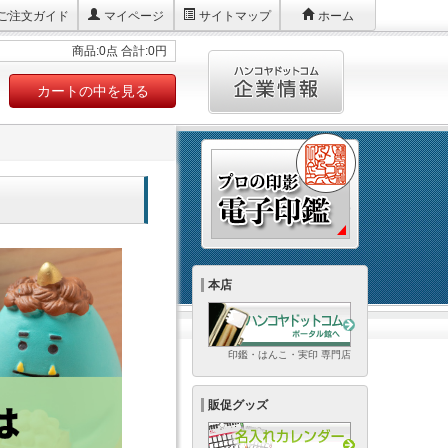
ご注文ガイド
マイページ
サイトマップ
ホーム
商品:0点 合計:0円
カートの中を見る
本店
印鑑・はんこ・実印 専門店
販促グッズ