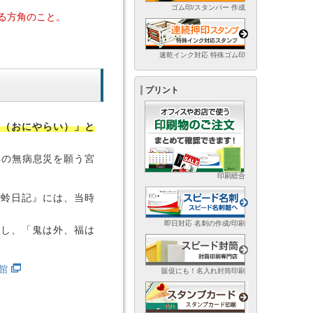
ゴム印/スタンパー 作成
る方角のこと。
速乾インク対応 特殊ゴム印
プリント
遣（おにやらい）」と
年の無病息災を願う宮
印刷総合
蜻蛉日記』には、当時
即日対応 名刺の作成/印刷
場し、「鬼は外、福は
館
販促にも！名入れ封筒印刷