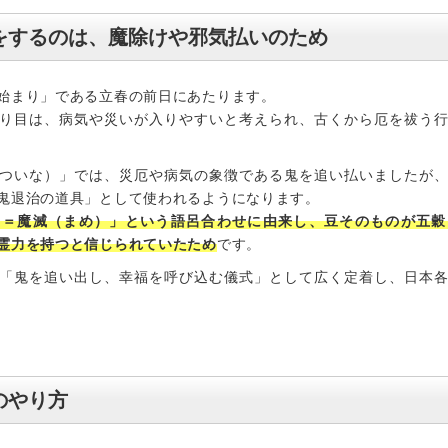
をするのは、魔除けや邪気払いのため
始まり」である立春の前日にあたります。
り目は、病気や災いが入りやすいと考えられ、古くから厄を祓う
ついな）」では、災厄や病気の象徴である鬼を追い払いましたが
鬼退治の道具」として使われるようになります。
る＝魔滅（まめ）」という語呂合わせに由来し、豆そのものが五穀
霊力を持つと信じられていたため
です。
「鬼を追い出し、幸福を呼び込む儀式」として広く定着し、日本
のやり方