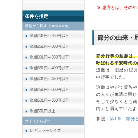
恵方とは、その年
条件を指定
価格から探す
（100冊時単価）
単価201円～250円以下
節分の由来・
単価251円～300円以下
節分行事の起源は、
単価301円～350円以下
呼ばれる平安時代の
単価351円～400円以下
追儺は、旧暦の12
中行事でした。
単価401円～450円以下
追儺はやがて貴族や
単価451円～500円以下
の人々が鬼遣に興じ
単価501円～550円以下
そして少なくとも南
内」と唱えていたよ
単価551円以上
参照：
第1章 節分
サイズから探す
レギュラーサイズ