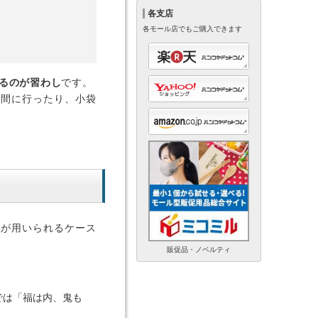
各支店
各モール店でもご購入できます
るのが習わし
です。
時間に行ったり、小袋
葉が用いられるケース
販促品・ノベルティ
では「福は内、鬼も