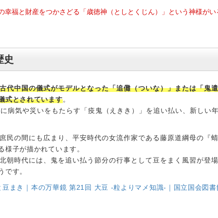
の幸福と財産をつかさどる「歳徳神（としとくじん）」という神様がい
歴史
古代中国の儀式がモデルとなった「追儺（ついな）」または「鬼
儀式とされています
。
月に病気や災いをもたらす「疫鬼（えきき）」を追い払い、新しい
庶民の間にも広まり、平安時代の女流作家である藤原道綱母の『
る様子が描かれています。
北朝時代には、鬼を追い払う節分の行事として豆をまく風習が登
うです。
と豆まき｜本の万華鏡 第21回 大豆 -粒よりマメ知識-｜国立国会図書