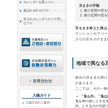
カレンダーを選ぶコツ
豆まきの手順
家の玄関や窓を
選ばれる9つのワケ
家の玄関や窓を
名入れカレンダーがイチ押し
なワケ
豆をまき終えた後は
マンションやアパー
入りの豆をそのまま
地域で異なる
節分の豆まきの掛け
があります。
ここでは、その一例
入稿ガイド
「鬼も内」「鬼は
鬼を神の使いとする
入稿方法のご案内
内」とするのが伝統