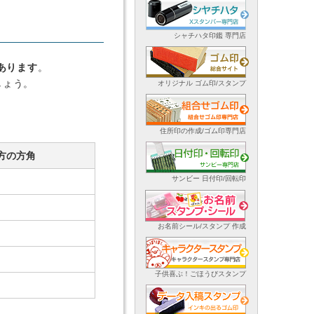
シャチハタ印鑑 専門店
あります
。
しょう。
オリジナル ゴム印/スタンプ
住所印の作成/ゴム印専門店
方の方角
サンビー 日付印/回転印
お名前シール/スタンプ 作成
子供喜ぶ！ごほうびスタンプ