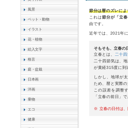
風景
節分は暦のズレによ
これは
節分が「立春
ペット・動物
由です。
イラスト
近年では、2021年
花・植物
そもそも、立春の
絵入文字
立春とは、
二十四
格言
二十四節気は、地
が黄経315度に
庭・盆栽
しかし、地球が太
日本画
ため、暦と実際の
洋画
この誤差を調整
「立春の前日」で
乗物
立春の日付は、
エコ
健康