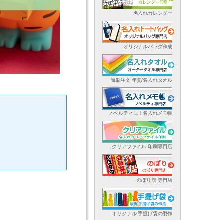
名入れカレンダー
オリジナルバッグ作成
簡単注文 年賀/名入れタオル
ノベルティに！名入れメモ帳
クリアファイル 印刷専門店
のぼり旗 専門店
オリジナル 手提げ袋の製作