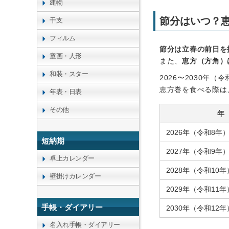
建物
節分はいつ？
干支
フィルム
節分は立春の前日を
童画・人形
また、
恵方（方角）
和装・スター
2026〜2030年
恵方巻を食べる際は
年表・日表
その他
年
2026年（令和8年
短納期
2027年（令和9年
卓上カレンダー
2028年（令和10年
壁掛けカレンダー
2029年（令和11年
手帳・ダイアリー
2030年（令和12年
名入れ手帳・ダイアリー