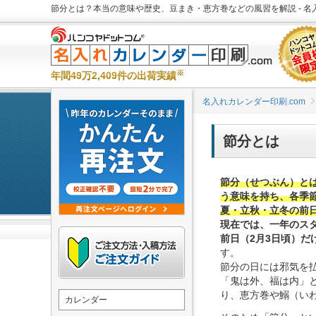
節分とは？本当の意味や歴史、豆まき・恵方巻などの風習を解説 - 名入
※
年間49万2,409件の出荷実績
名入れカレンダー印刷.com
節分とは
節分（せつぶん）と
う意味を持ち、各季
夏・立秋・立冬の前
現在では、一年のス
前日（2月3日頃）だ
す。
節分の日には邪気を
「鬼は外、福は内」
り、恵方巻や鰯（い
カレンダー