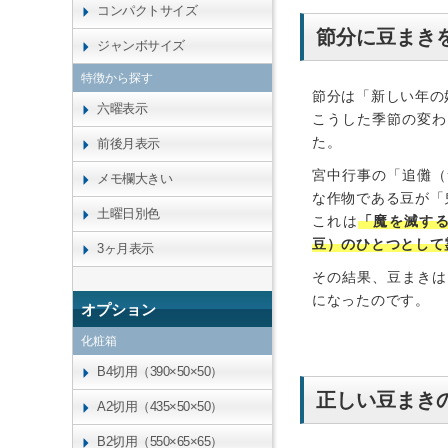
コンパクトサイズ
節分に豆まき
ジャンボサイズ
特徴から探す
節分は「新しい年の
六曜表示
こうした季節の変わ
た。
前後月表示
宮中行事の「追儺（
メモ欄大きい
な作物である豆が「
土曜日別色
これは
「魔を滅す
豆）のひとつとして
3ヶ月表示
その結果、豆まきは
になったのです。
オプション
化粧箱
B4切用（390×50×50）
正しい豆まき
A2切用（435×50×50）
B2切用（550×65×65）