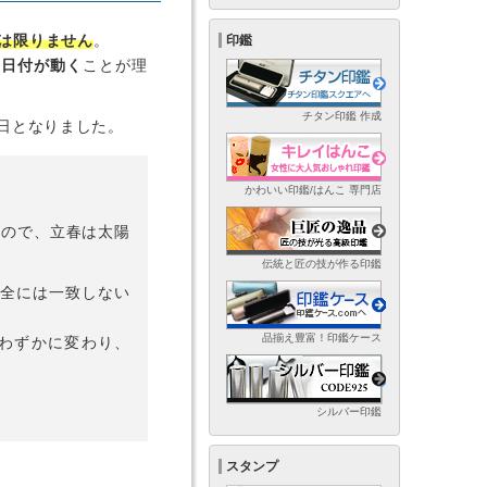
とは限りません
。
印鑑
て日付が動く
ことが理
チタン印鑑 作成
2日となりました。
かわいい印鑑/はんこ 専門店
もので、立春は太陽
伝統と匠の技が作る印鑑
完全には一致しない
品揃え豊富！印鑑ケース
わずかに変わり、
シルバー印鑑
スタンプ