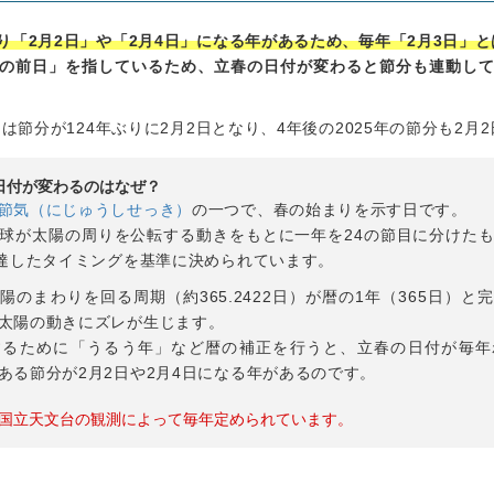
り「2月2日」や「2月4日」になる年があるため、毎年「2月3日」
の前日」を指しているため、立春の日付が変わると節分も連動し
には節分が124年ぶりに2月2日となり、4年後の2025年の節分も2月
日付が変わるのはなぜ？
節気（にじゅうしせっき）
の一つで、春の始まりを示す日です。
球が太陽の周りを公転する動きをもとに一年を24の節目に分けた
到達したタイミングを基準に決められています。
陽のまわりを回る周期（約365.2422日）が暦の1年（365日）と
太陽の動きにズレが生じます。
するために「うるう年」など暦の補正を行うと、立春の日付が毎年
ある節分が2月2日や2月4日になる年があるのです。
国立天文台の観測によって毎年定められています。