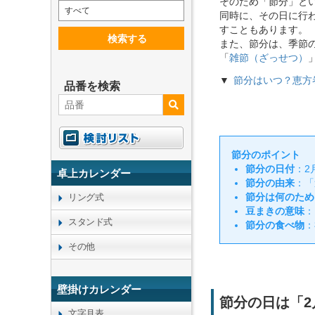
そのため「節分」と
すべて
同時に、その日に行
すこともあります。
検索する
また、節分は、季節
「
雑節（ざっせつ）
節分はいつ？恵方
品番を検索
節分のポイント
節分の日付
：2
卓上カレンダー
節分の由来
：「
節分は何のため
リング式
豆まきの意味
：
スタンド式
節分の食べ物
：
その他
壁掛けカレンダー
節分の日は「2
文字月表