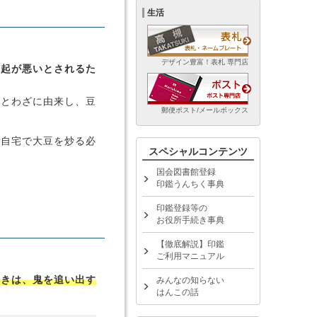
生活
デザイン豊富！表札 専門店
縁起が悪いとされるた
ことわざに由来し、豆
郵便ポスト/メールボックス
、自宅で大豆を炒る必
スペシャルコンテンツ
国会図書館登録
印鑑うんちく事典
印鑑登録等の
お役所手続き事典
【徹底解説】印鑑
ご利用マニュアル
ときは、鬼を追い出す
みんなの知らない
はんこの話