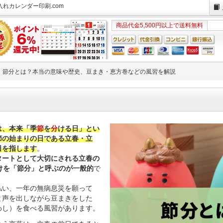
れカレンダー印刷.com
商品代金5,500円以上で送料無料
節分とは？本当の意味や歴史、豆まき・恵方巻などの風習を解説
は、本来「季
節
を
分
ける日」とい
節の始まりの日である立春・立
日を指します
。
タートとして大切にされる立春の
けを「節分」と呼ぶのが一般的
で
払い、一年の無病息災を願って
と声を出しながら豆まきをした
わし）を食べる風習があります。