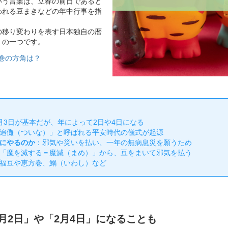
いう言葉は、立春の前日であると
われる豆まきなどの年中行事を指
の移り変わりを表す日本独自の暦
」の一つです。
巻の方角は？
月3日が基本だが、年によって2日や4日になる
追儺（ついな）」と呼ばれる平安時代の儀式が起源
にやるのか
：邪気や災いを払い、一年の無病息災を願うため
「魔を滅する＝魔滅（まめ）」から、豆をまいて邪気を払う
福豆や恵方巻、鰯（いわし）など
月2日」や「2月4日」になることも