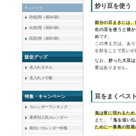
炒り豆を使う
チュパック
B4切用（450×58）
節分の豆まきには、
A2切用（500×58）
生の豆を使うと後か
め
です。
B2切用（600×58）
この考え方は、あり
を炒ることで災いが
販促グッズ
なお、
炒った大豆は
要はありません。
名入れタオル
名入れメモ帳
豆をまくベス
特集・キャンペーン
カレンダーランキング
鬼は夜に現れるため
業界別人気カレンダー
また、
「鬼を追い払
ために一番奥の部屋
面白いカレンダー特集