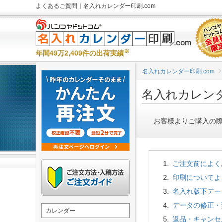
よくあるご質問｜名入れカレンダー印刷.com
※
年間49万2,409件の出荷実績
名入れカレンダー印刷.com
名入れカレン
お客様よりご購入の
ご注文前によく
印刷についてよ
名入れ版下デー
データの修正・
カレンダー
返品・キャンセ