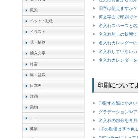
旧字は使えますか？
風景
何文字まで印刷でき
ペット・動物
名入れスペースと名
イラスト
名入れ無しの状態で
花・植物
名入れカレンダーの
名入れしていないカ
絵入文字
名入れカレンダーを
格言
庭・盆栽
印刷について
日本画
洋画
印刷する際に小さい
乗物
グラデーションやア
エコ
名入れの部分を各月
健康
HPの単価は基本色
DICカラーによっ