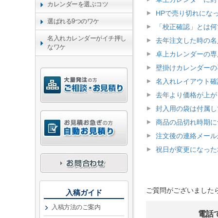
カレンダーを選ぶコツ
HPで売り切れにな
選ばれる9つのワケ
「校正確認」とは何
名入れカレンダーがイチ押し
去年注文した時の名
なワケ
卓上カレンダーの専
壁掛けカレンダーの
名入れレイアウト確
去年より価格が上が
封入用の袋は付属し
商品の品切れ時期に
注文後の連絡メール
祝日が変更になった
ご質問がございました
入稿ガイド
入稿方法のご案内
電話