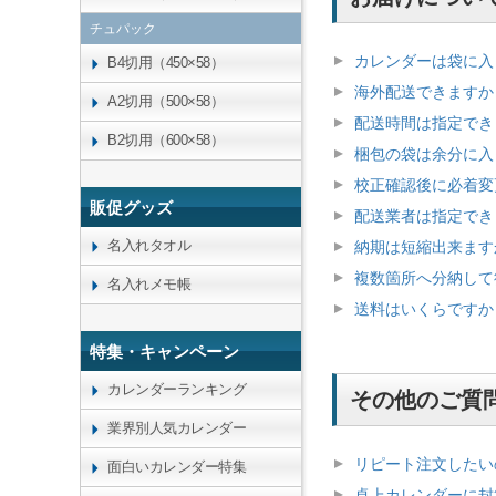
チュパック
カレンダーは袋に入
B4切用（450×58）
海外配送できますか
A2切用（500×58）
配送時間は指定でき
B2切用（600×58）
梱包の袋は余分に入
校正確認後に必着変
販促グッズ
配送業者は指定でき
名入れタオル
納期は短縮出来ます
複数箇所へ分納して
名入れメモ帳
送料はいくらですか
特集・キャンペーン
カレンダーランキング
その他のご質
業界別人気カレンダー
リピート注文したい
面白いカレンダー特集
卓上カレンダーに封