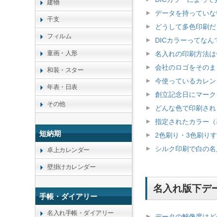
建物
データを持っていな
干支
どうして多色印刷だ
フィルム
DICカラーってなん
童画・人形
名入れの印刷方法は
会社のロゴをそのま
和装・スター
今使っているカレン
年表・日表
創立記念日にマーク
その他
どんな色で印刷され
指定されたカラー（
短納期
2色刷り・3色刷り
シルク印刷で白の名
卓上カレンダー
壁掛けカレンダー
名入れ版下デ
手帳・ダイアリー
名入れ手帳・ダイアリー
データの解像度はど