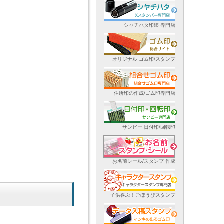
シャチハタ印鑑 専門店
オリジナル ゴム印/スタンプ
住所印の作成/ゴム印専門店
サンビー 日付印/回転印
お名前シール/スタンプ 作成
子供喜ぶ！ごほうびスタンプ