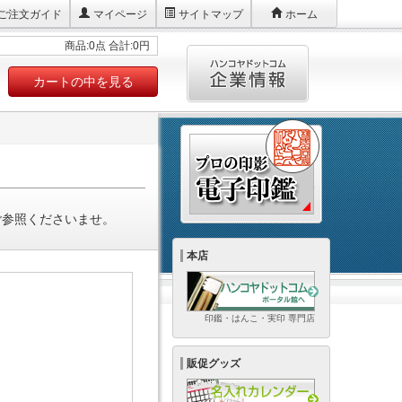
ご注文ガイド
マイページ
サイトマップ
ホーム
商品:0点 合計:0円
カートの中を見る
ご参照くださいませ。
本店
印鑑・はんこ・実印 専門店
販促グッズ