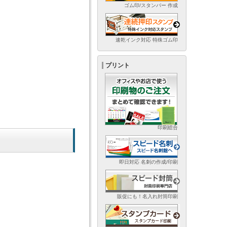
ゴム印/スタンパー 作成
速乾インク対応 特殊ゴム印
プリント
印刷総合
即日対応 名刺の作成/印刷
販促にも！名入れ封筒印刷