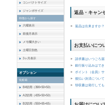
コンパクトサイズ
ジャンボサイズ
返品・キャン
特徴から探す
六曜表示
返品は出来ますか？
前後月表示
メモ欄大きい
お支払いにつ
土曜日別色
3ヶ月表示
請求書はいつごろ届
銀行振り込みはでき
ポイント（会員）サ
オプション
後払い決済について
化粧箱
領収書は発行しても
B4切用（390×50×50）
A2切用（435×50×50）
B2切用（550×65×65）
お届けについ