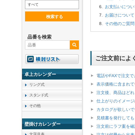
すべて
お支払いについ
お届けについて
検索する
その他のご質問
品番を検索
ご注文前によ
卓上カレンダー
電話やFAXで注文
表示価格に含まれて
リング式
注文後、商品はどれ
スタンド式
仕上がりのイメージ
その他
カタログが欲しいで
見積書を発行しても
壁掛けカレンダー
注文前にラフ案を確
文字月表
注文は何冊から出来