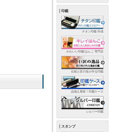
印鑑
チタン印鑑 作成
かわいい印鑑/はんこ 専門店
伝統と匠の技が作る印鑑
品揃え豊富！印鑑ケース
シルバー印鑑
スタンプ