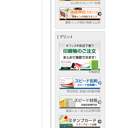
ゴム印/スタンパー 作成
速乾インク対応 特殊ゴム印
プリント
印刷総合
即日対応 名刺の作成/印刷
販促にも！名入れ封筒印刷