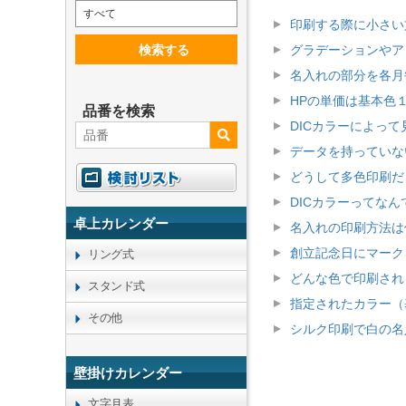
すべて
印刷する際に小さい
検索する
グラデーションやア
名入れの部分を各月
HPの単価は基本色
品番を検索
DICカラーによっ
データを持っていな
どうして多色印刷だ
DICカラーってなん
卓上カレンダー
名入れの印刷方法は
創立記念日にマーク
リング式
どんな色で印刷され
スタンド式
指定されたカラー（
その他
シルク印刷で白の名
壁掛けカレンダー
文字月表