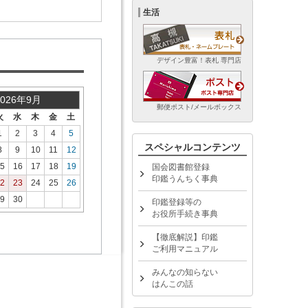
生活
デザイン豊富！表札 専門店
2026年9月
郵便ポスト/メールボックス
火
水
木
金
土
1
2
3
4
5
スペシャルコンテンツ
8
9
10
11
12
5
16
17
18
19
国会図書館登録
印鑑うんちく事典
2
23
24
25
26
9
30
印鑑登録等の
お役所手続き事典
【徹底解説】印鑑
ご利用マニュアル
みんなの知らない
はんこの話