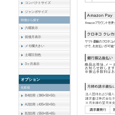
コンパクトサイズ
ジャンボサイズ
特徴から探す
六曜表示
前後月表示
メモ欄大きい
土曜日別色
3ヶ月表示
オプション
化粧箱
B4切用（390×50×50）
A2切用（435×50×50）
B2切用（550×65×65）