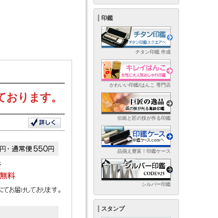
印鑑
チタン印鑑 作成
かわいい印鑑/はんこ 専門店
ております。
伝統と匠の技が作る印鑑
品揃え豊富！印鑑ケース
シルバー印鑑
スタンプ