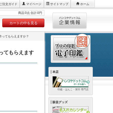
ご注文ガイド
マイページ
サイトマップ
ホーム
商品:0点 合計:0円
カートの中を見る
作ってもらえますか？
ってもらえます
本店
印鑑・はんこ・実印 専門店
販促グッズ