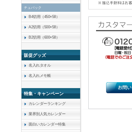
チュパック
B4切用（450×58）
A2切用（500×58）
B2切用（600×58）
販促グッズ
名入れタオル
名入れメモ帳
特集・キャンペーン
カレンダーランキング
業界別人気カレンダー
面白いカレンダー特集