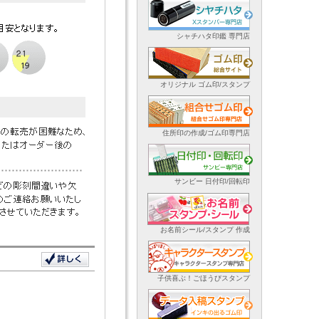
シャチハタ印鑑 専門店
オリジナル ゴム印/スタンプ
住所印の作成/ゴム印専門店
サンビー 日付印/回転印
お名前シール/スタンプ 作成
子供喜ぶ！ごほうびスタンプ