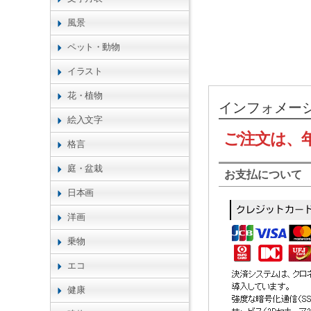
風景
ペット・動物
イラスト
花・植物
インフォメー
絵入文字
ご注文は、
格言
庭・盆栽
お支払について
日本画
洋画
乗物
エコ
健康