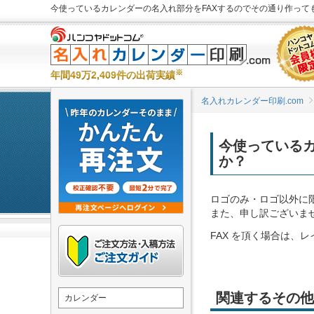
今使っているカレンダーの名入れ部分をFAXするのでその通り作って
※
年間49万2,409件の出荷実績
名入れカレンダー印刷.com
今使っているカ
か？
ロゴのみ・ロゴ以外に
また、申し訳ございませ
FAX を頂く場合は、
関連するその他
カレンダー