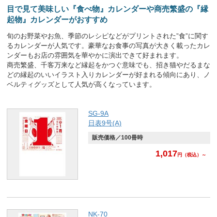
目で見て美味しい『食べ物』カレンダーや商売繁盛の『縁
起物』カレンダーがおすすめ
旬のお野菜やお魚、季節のレシピなどがプリントされた”食”に関す
るカレンダーが人気です。豪華なお食事の写真が大きく載ったカレ
ンダーもお店の雰囲気を華やかに演出できて好まれます。
商売繁盛、千客万来など縁起をかつぐ意味でも、招き猫やだるまな
どの縁起のいいイラスト入りカレンダーが好まれる傾向にあり、ノ
ベルティグッズとして人気が高くなっています。
SG-9A
日表9号(A)
販売価格／100冊時
1,017
円
（税込）～
NK-70