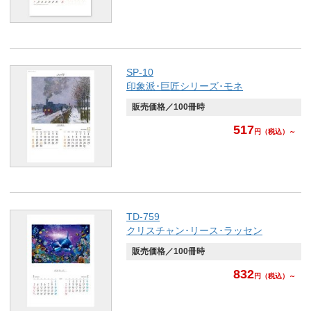
SP-10
印象派･巨匠シリーズ･モネ
販売価格／100冊時
517
円
（税込）～
TD-759
クリスチャン･リース･ラッセン
販売価格／100冊時
832
円
（税込）～