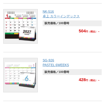
NK-516
卓上 カラーインデックス
販売価格／100冊時
504
円
（税込）～
SG-926
PASTEL 6WEEKS
販売価格／100冊時
428
円
（税込）～