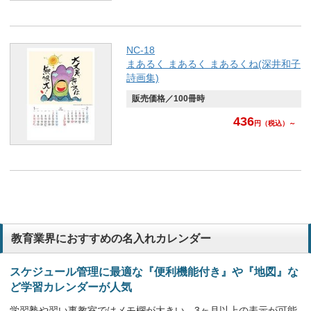
NC-18
まあるく まあるく まあるくね(深井和子
詩画集)
販売価格／100冊時
436
円
（税込）～
教育業界におすすめの名入れカレンダー
スケジュール管理に最適な『便利機能付き』や『地図』な
ど学習カレンダーが人気
学習塾や習い事教室ではメモ欄が大きい、3ヶ月以上の表示が可能