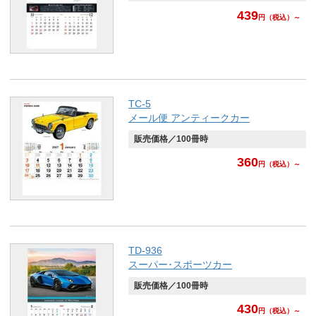
439
円
（税込）～
TC-5
メール便 アンティークカー
販売価格／100冊時
360
円
（税込）～
TD-936
スーパー･スポーツカー
販売価格／100冊時
430
円
（税込）～