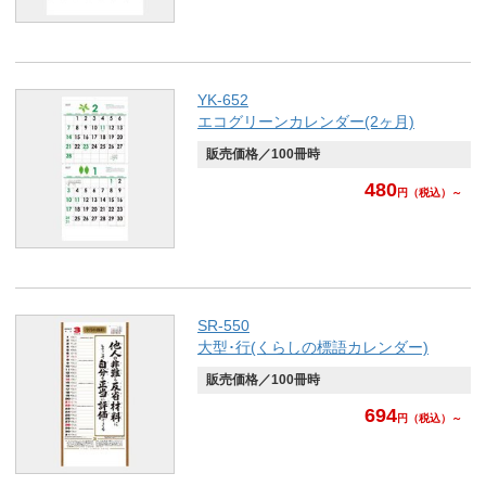
YK-652
エコグリーンカレンダー(2ヶ月)
販売価格／100冊時
480
円
（税込）～
SR-550
大型･行(くらしの標語カレンダー)
販売価格／100冊時
694
円
（税込）～