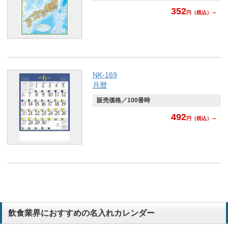
352
円
（税込）～
NK-169
月暦
販売価格／100冊時
492
円
（税込）～
飲食業界におすすめの名入れカレンダー