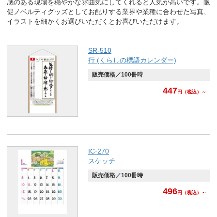
感のある現場を穏やかな雰囲気にしてくれると人気が高いです。販
促ノベルティグッズとしてお配りする業界や業種に合わせた写真、
イラストを細かくお選びいただくとお喜びいただけます。
SR-510
行 (くらしの標語カレンダー)
販売価格／100冊時
447
円
（税込）～
IC-270
スケッチ
販売価格／100冊時
496
円
（税込）～