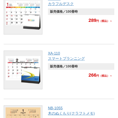
カラフルデスク
販売価格／100冊時
289
円
（税込）～
XA-110
スマートプランニング
販売価格／100冊時
266
円
（税込）～
NB-1055
木のぬくもり(クラフトメモ)