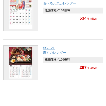
食べる元気カレンダー
販売価格／100冊時
534
円
（税込）～
SG-121
寿司カレンダー
販売価格／100冊時
297
円
（税込）～