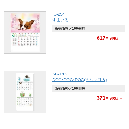
IC-254
すまいる
販売価格／100冊時
617
円
（税込）～
SG-143
DOG･DOG･DOG(ミシン目入)
販売価格／100冊時
371
円
（税込）～