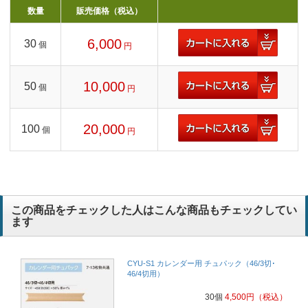
数量
販売価格（税込）
6,000
30
個
円
10,000
50
個
円
20,000
100
個
円
この商品をチェックした人はこんな商品もチェックしてい
ます
CYU-S1 カレンダー用 チュパック（46/3切･
46/4切用）
30個
4,500
円
（税込）