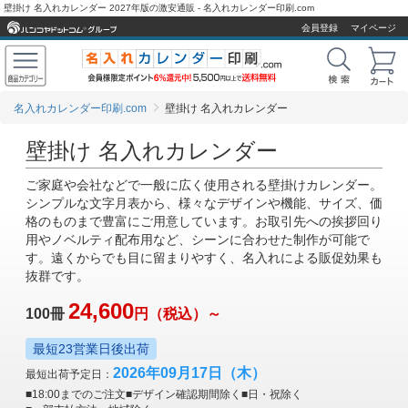
壁掛け 名入れカレンダー 2027年版の激安通販 - 名入れカレンダー印刷.com
会員登録
マイページ
名入れカレンダー印刷.com
壁掛け 名入れカレンダー
壁掛け 名入れカレンダー
ご家庭や会社などで一般に広く使用される壁掛けカレンダー。
シンプルな文字月表から、様々なデザインや機能、サイズ、価
格のものまで豊富にご用意しています。お取引先への挨拶回り
用やノベルティ配布用など、シーンに合わせた制作が可能で
す。遠くからでも目に留まりやすく、名入れによる販促効果も
抜群です。
24,600
100冊
円
（税込）～
最短23営業日後出荷
2026年09月17日
（木）
最短出荷予定日：
■18:00までのご注文
■デザイン確認期間除く
■日・祝除く