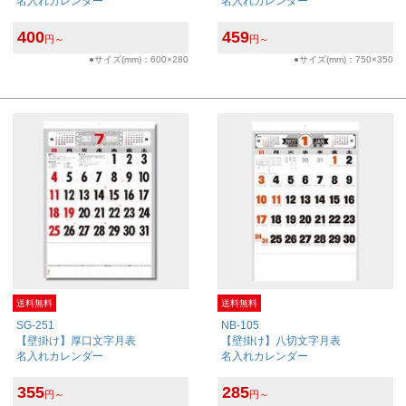
名入れカレンダー
名入れカレンダー
400
459
円～
円～
●サイズ(mm)：600×280
●サイズ(mm)：750×350
送料無料
送料無料
SG-251
NB-105
【壁掛け】厚口文字月表
【壁掛け】八切文字月表
名入れカレンダー
名入れカレンダー
355
285
円～
円～