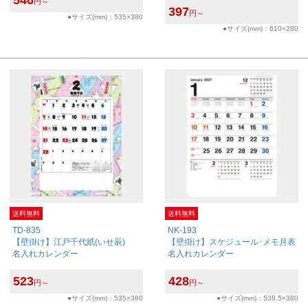
546
円～
397
円～
●サイズ(mm)：535×380
●サイズ(mm)：610×280
送料無料
送料無料
TD-835
NK-193
【壁掛け】江戸千代紙(いせ辰)
【壁掛け】スケジュール･メモ月表
名入れカレンダー
名入れカレンダー
523
428
円～
円～
●サイズ(mm)：535×380
●サイズ(mm)：538.5×380