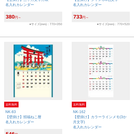
名入れカレンダー
名入れカレンダー
380
733
円～
円～
●サイズ(mm)：770×350
●サイズ(mm)：770×520
送料無料
送料無料
NK-83
NK-162
【壁掛け】招福ねこ暦
【壁掛け】カラーラインメモ(3か
名入れカレンダー
月文字)
名入れカレンダー