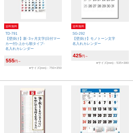
送料無料
送料無料
TD-791
SG-292
【壁掛け】新･3ヶ月文字(日付マー
【壁掛け】モノトーン文字
カー付)-上から順タイプ-
名入れカレンダー
名入れカレンダー
425
円～
555
円～
●サイズ(mm)：535×380
●サイズ(mm)：750×350