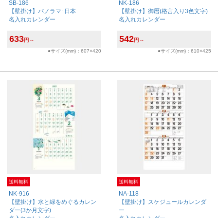
SB-186
NK-186
【壁掛け】パノラマ･日本
【壁掛け】御暦(格言入り3色文字)
名入れカレンダー
名入れカレンダー
633
542
円～
円～
●サイズ(mm)：607×420
●サイズ(mm)：610×425
送料無料
送料無料
NK-916
NA-118
【壁掛け】水と緑をめぐるカレン
【壁掛け】スケジュールカレンダ
ダー(3か月文字)
ー