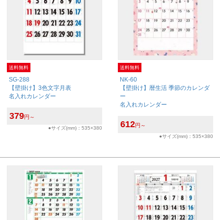
送料無料
送料無料
SG-288
NK-60
【壁掛け】3色文字月表
【壁掛け】暦生活 季節のカレンダ
名入れカレンダー
ー
名入れカレンダー
379
円～
612
円～
●サイズ(mm)：535×380
●サイズ(mm)：535×380