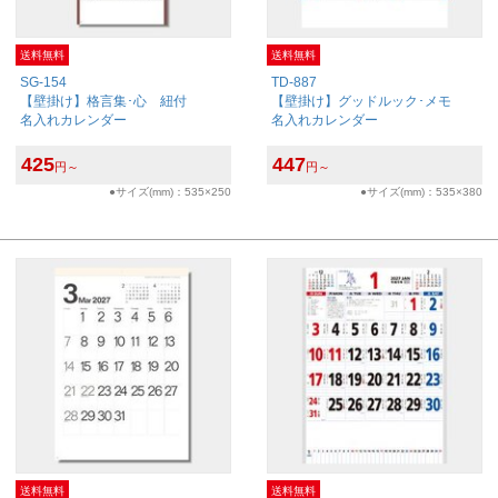
送料無料
送料無料
SG-154
TD-887
【壁掛け】格言集･心 紐付
【壁掛け】グッドルック･メモ
名入れカレンダー
名入れカレンダー
425
447
円～
円～
●サイズ(mm)：535×250
●サイズ(mm)：535×380
送料無料
送料無料