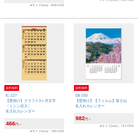
●サイズ(mm)：608×425
送料無料
送料無料
IC-227
SB-250
【壁掛け】クラフト3ヶ月文字
【壁掛け】【フィルム】富士山
〔ミシン目入〕
名入れカレンダー
名入れカレンダー
982
円～
466
円～
●サイズ(mm)：747×504
●サイズ(mm)：760×350