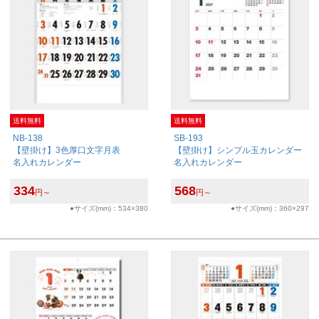
送料無料
送料無料
NB-138
SB-193
【壁掛け】3色厚口文字月表
【壁掛け】シンプル玉カレンダー
名入れカレンダー
名入れカレンダー
334
568
円～
円～
●サイズ(mm)：534×380
●サイズ(mm)：360×297