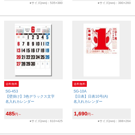
●サイズ(mm)：535×380
●サイズ(mm)：390×260
送料無料
送料無料
SG-453
SG-10A
【壁掛け】3色デラックス文字
【日表】日表10号(A)
名入れカレンダー
名入れカレンダー
485
1,690
円～
円～
●サイズ(mm)：610×425
●サイズ(mm)：388×264