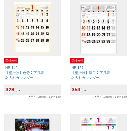
送料無料
送料無料
NB-142
NB-137
【壁掛け】色分文字月表
【壁掛け】厚口文字月表
名入れカレンダー
名入れカレンダー
328
353
円～
円～
●サイズ(mm)：534×380
●サイズ(mm)：534×380