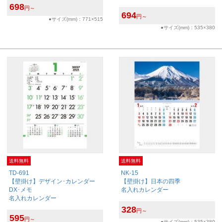
698
円～
694
円～
●サイズ(mm)：771×515
●サイズ(mm)：535×380
送料無料
送料無料
TD-691
NK-15
【壁掛け】デザイン･カレンダー
【壁掛け】日本の四季
DX･メモ
名入れカレンダー
名入れカレンダー
328
円～
595
円～
●サイズ(mm)：535×380