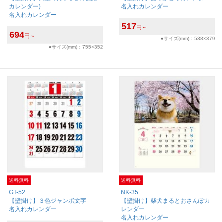
カレンダー)
名入れカレンダー
名入れカレンダー
517
円～
694
円～
●サイズ(mm)：538×379
●サイズ(mm)：755×352
送料無料
送料無料
GT-52
NK-35
【壁掛け】３色ジャンボ文字
【壁掛け】柴犬まるとおさんぽカ
名入れカレンダー
レンダー
名入れカレンダー