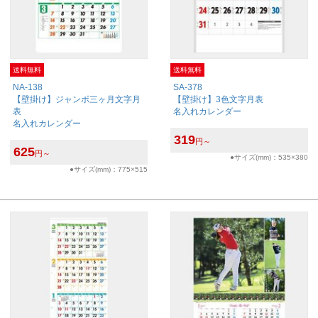
送料無料
送料無料
NA-138
SA-378
【壁掛け】ジャンボ三ヶ月文字月
【壁掛け】3色文字月表
表
名入れカレンダー
名入れカレンダー
319
円～
625
円～
●サイズ(mm)：535×380
●サイズ(mm)：775×515