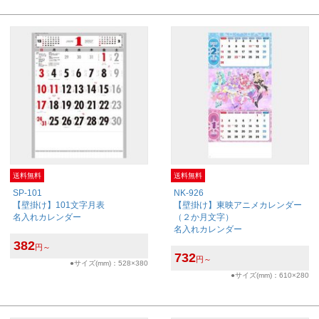
送料無料
送料無料
SP-101
NK-926
【壁掛け】101文字月表
【壁掛け】東映アニメカレンダー
名入れカレンダー
（２か月文字）
名入れカレンダー
382
円～
732
円～
●サイズ(mm)：528×380
●サイズ(mm)：610×280