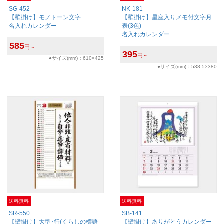
SG-452
NK-181
【壁掛け】モノトーン文字
【壁掛け】星座入りメモ付文字月
名入れカレンダー
表(3色)
名入れカレンダー
585
円～
395
円～
●サイズ(mm)：610×425
●サイズ(mm)：538.5×380
送料無料
送料無料
SR-550
SB-141
【壁掛け】大型･行(くらしの標語
【壁掛け】ありがとうカレンダー