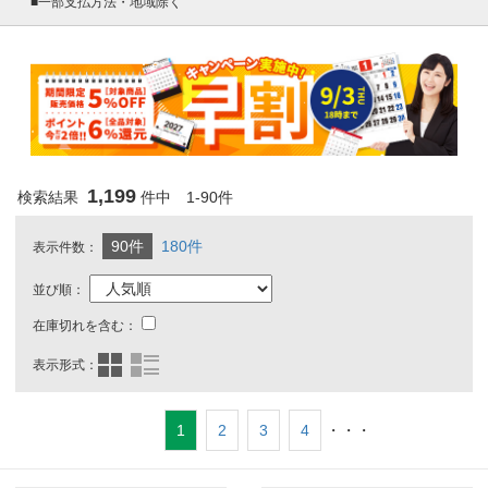
■一部支払方法・地域除く
1,199
検索結果
件中 1-90件
90件
180件
表示件数：
並び順：
在庫切れを含む：
表示形式：
1
2
3
4
・・・