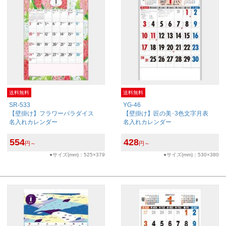
送料無料
送料無料
SR-533
YG-46
【壁掛け】フラワーパラダイス
【壁掛け】匠の美･3色文字月表
名入れカレンダー
名入れカレンダー
554
428
円～
円～
●サイズ(mm)：525×379
●サイズ(mm)：530×380