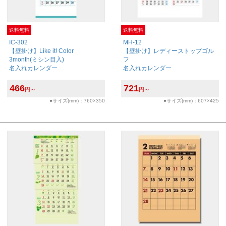
送料無料
送料無料
IC-302
MH-12
【壁掛け】Like it! Color
【壁掛け】レディーストップゴル
3month(ミシン目入)
フ
名入れカレンダー
名入れカレンダー
466
721
円～
円～
●サイズ(mm)：760×350
●サイズ(mm)：607×425