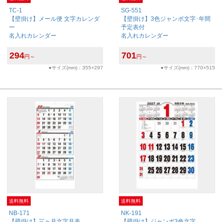
TC-1
SG-551
【壁掛け】メール便 文字カレンダ
【壁掛け】3色ジャンボ文字･年間
ー
予定表付
名入れカレンダー
名入れカレンダー
294
701
円～
円～
●サイズ(mm)：355×297
●サイズ(mm)：770×515
送料無料
送料無料
NB-171
NK-191
【壁掛け】三ヶ月文字月表
【壁掛け】ジャンボ3色文字