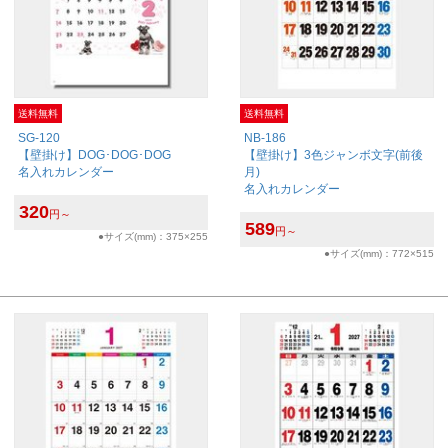
送料無料
送料無料
SG-120
NB-186
【壁掛け】DOG･DOG･DOG
【壁掛け】3色ジャンボ文字(前後
名入れカレンダー
月)
名入れカレンダー
320
円～
589
円～
●サイズ(mm)：375×255
●サイズ(mm)：772×515