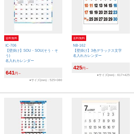
送料無料
送料無料
IC-706
NB-162
【壁掛け】SOU・SOU(そう・そ
【壁掛け】3色デラックス文字
う)
名入れカレンダー
名入れカレンダー
425
円～
641
円～
●サイズ(mm)：617×425
●サイズ(mm)：525×380