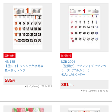
送料無料
送料無料
NB-185
NZB-2204
【壁掛け】ジャンボ文字月表
【壁掛け】セブンデイズセブンカ
名入れカレンダー
ラーズ（フルカラー）
名入れカレンダー
585
円～
881
円～
●サイズ(mm)：772×515
●サイズ(mm)：535×380