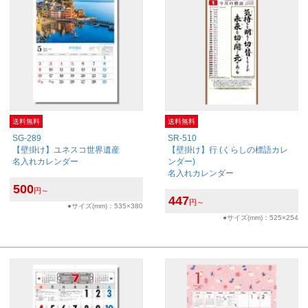
送料無料
送料無料
SG-289
SR-510
【壁掛け】ユネスコ世界遺産
【壁掛け】行 (くらしの標語カレ
名入れカレンダー
ンダー)
名入れカレンダー
500
円～
447
円～
●サイズ(mm)：535×380
●サイズ(mm)：525×254