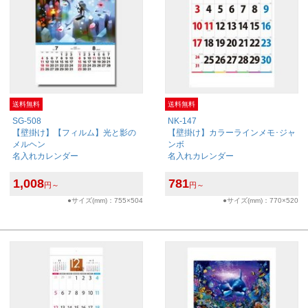
送料無料
送料無料
SG-508
NK-147
【壁掛け】【フィルム】光と影の
【壁掛け】カラーラインメモ･ジャ
メルヘン
ンボ
名入れカレンダー
名入れカレンダー
1,008
781
円～
円～
●サイズ(mm)：755×504
●サイズ(mm)：770×520