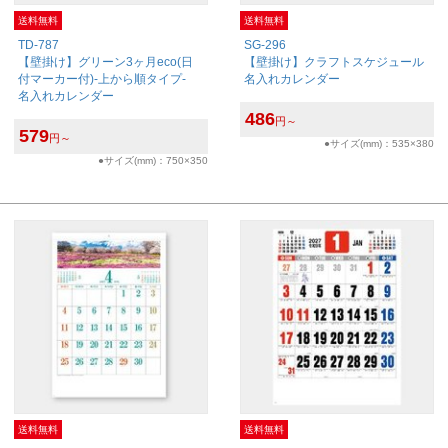
送料無料
送料無料
TD-787
SG-296
【壁掛け】グリーン3ヶ月eco(日
【壁掛け】クラフトスケジュール
付マーカー付)-上から順タイプ-
名入れカレンダー
名入れカレンダー
486
円～
579
円～
●サイズ(mm)：535×380
●サイズ(mm)：750×350
送料無料
送料無料