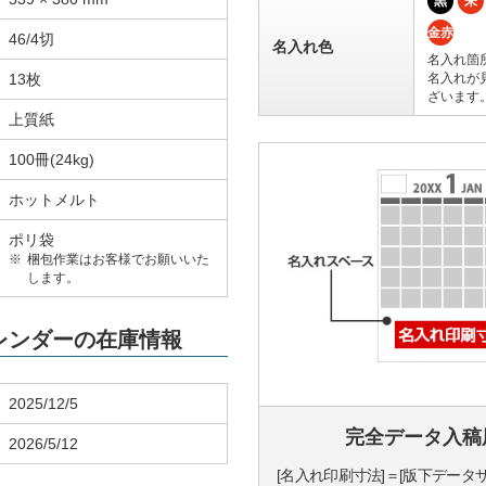
黒
朱
金赤
46/4切
名入れ色
名入れ箇
13枚
名入れが
ざいます
上質紙
100冊(24kg)
ホットメルト
ポリ袋
梱包作業はお客様でお願いいた
します。
カレンダーの在庫情報
2025/12/5
完全データ入稿
2026/5/12
[名入れ印刷寸法]＝[版下データ