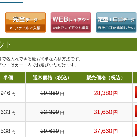
ウト
けで名入れできる最も簡単な入稿方法です。
アウトはカート内でお選びいただけます。
単価
通常価格（税込）
販売価格（税込）
946
29,880
28,380
円
円
円
633
33,300
31,650
円
円
円
538
39,620
37,660
円
円
円