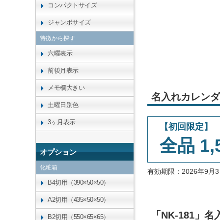
コンパクトサイズ
ジャンボサイズ
特徴から探す
六曜表示
前後月表示
メモ欄大きい
名入れカレンダ
土曜日別色
3ヶ月表示
【初回限定】
全品 1,
オプション
化粧箱
有効期限：2026年9
B4切用（390×50×50）
A2切用（435×50×50）
「NK-181
B2切用（550×65×65）