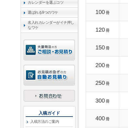
カレンダーを選ぶコツ
100
冊
選ばれる9つのワケ
名入れカレンダーがイチ押し
なワケ
120
冊
150
冊
200
冊
250
冊
300
冊
入稿ガイド
400
冊
入稿方法のご案内