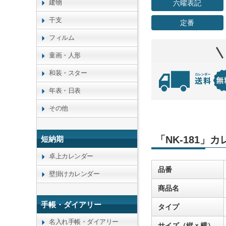
建物
六曜表記
干支
定番
フィルム
童画・人形
和装・スター
年表・日表
その他
「NK-181」
短納期
卓上カレンダー
品番
壁掛けカレンダー
商品名
手帳・ダイアリー
タイプ
名入れ手帳・ダイアリー
サイズ（縦ｘ横）