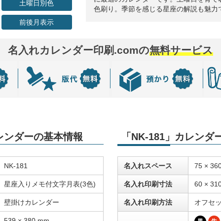
土曜日別色
色刷り。季節を感じる星座の解説も魅力
前後月表示
名入れカレンダー印刷.comの
無料サービス
カレンダーの基本情報
「NK-181」カレン
NK-181
名入れスペース
75 × 36
星座入りメモ付文字月表(3色)
名入れ印刷寸法
60 × 31
壁掛けカレンダー
名入れ印刷方法
オフセ
539 × 380 mm