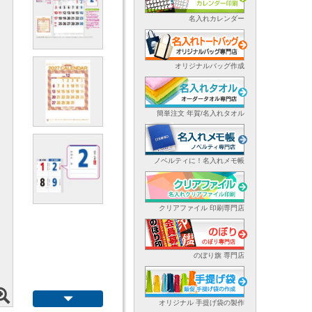
名入れカレンダー
オリジナルバッグ作成
簡単注文 年賀/名入れタオル
ノベルティに！名入れメモ帳
クリアファイル 印刷専門店
のぼり旗 専門店
オリジナル 手提げ袋の製作