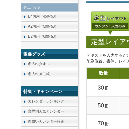
チュパック
B4切用（450×58）
A2切用（500×58）
B2切用（600×58）
定型レイア
販促グッズ
テキストを入力するだ
印刷位置、書体、レイ
名入れタオル
数量
名入れメモ帳
30
冊
特集・キャンペーン
カレンダーランキング
50
冊
業界別人気カレンダー
面白いカレンダー特集
70
冊