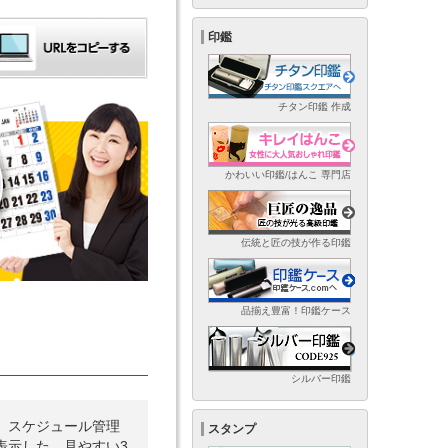
印鑑
チタン印鑑 作成
かわいい印鑑/はんこ 専門店
伝統と匠の技が作る印鑑
品揃え豊富！印鑑ケース
シルバー印鑑
、スケジュール管理
スタンプ
表示した、見やすい3