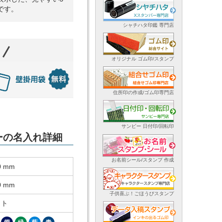
です。
シャチハタ印鑑 専門店
オリジナル ゴム印/スタンプ
住所印の作成/ゴム印専門店
サンビー 日付印/回転印
ダーの名入れ詳細
お名前シール/スタンプ 作成
0 mm
0 mm
子供喜ぶ！ごほうびスタンプ
ット