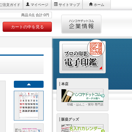
ご注文ガイド
マイページ
サイトマップ
ホーム
商品:0点 合計:0円
カートの中を見る
本店
印鑑・はんこ・実印 専門店
販促グッズ