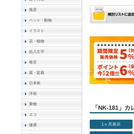
風景
ペット・動物
イラスト
花・植物
絵入文字
格言
庭・盆栽
日本画
洋画
乗物
「NK-181
エコ
1ヶ月表示
健康