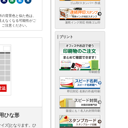
紫
緑
藍
青
ゴム印/スタンパー 作成
所の背景色と似た色は、
見えなくなる可能性がご
速乾インク対応 特殊ゴム印
。ご注意ください。
プリント
印刷総合
即日対応 名刺の作成/印刷
販促にも！名入れ封筒印刷
用ひな形
サイズ]となります。ひ