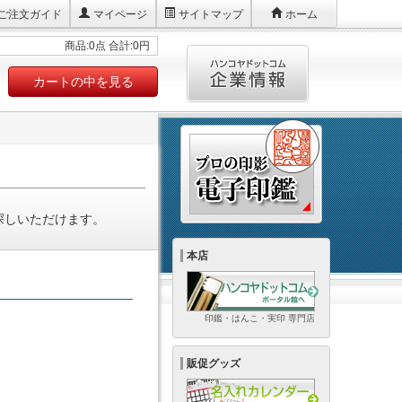
ご注文ガイド
マイページ
サイトマップ
ホーム
商品:0点 合計:0円
カートの中を見る
探しいただけます。
本店
印鑑・はんこ・実印 専門店
販促グッズ