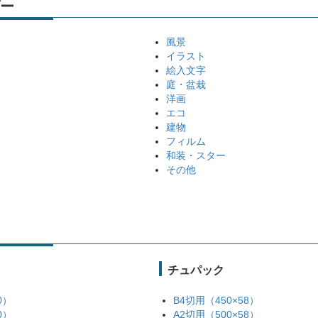
ー
風景
イラスト
絵入文字
庭・盆栽
洋画
エコ
建物
フィルム
和装・スター
その他
チュパック
0）
B4切用（450×58）
0）
A2切用（500×58）