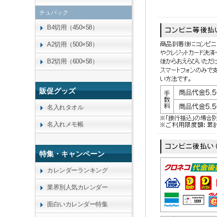
チュパック
B4切用（450×58）
A2切用（500×58）
B2切用（600×58）
販促グッズ
名入れタオル
名入れメモ帳
特集・キャンペーン
カレンダーランキング
業界別人気カレンダー
面白いカレンダー特集