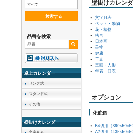
壁掛けカレンダ
すべて
検索する
文字月表
ペット・動物
花・植物
格言
品番を検索
日本画
乗物
健康
干支
童画・人形
年表・日表
卓上カレンダー
リング式
スタンド式
オプション
その他
化粧箱
壁掛けカレンダー
B4切用（390×50×5
A2切用（435×50×5
文字月表