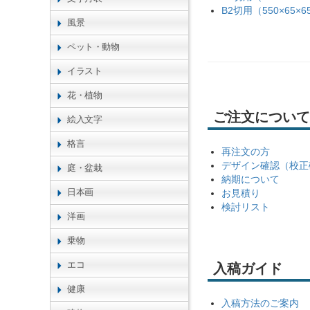
B2切用（550×65×6
風景
ペット・動物
イラスト
花・植物
ご注文について
絵入文字
格言
再注文の方
デザイン確認（校正
庭・盆栽
納期について
日本画
お見積り
検討リスト
洋画
乗物
エコ
入稿ガイド
健康
入稿方法のご案内