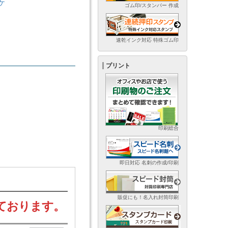
ケ
ゴム印/スタンパー 作成
速乾インク対応 特殊ゴム印
プリント
印刷総合
即日対応 名刺の作成/印刷
販促にも！名入れ封筒印刷
ております。