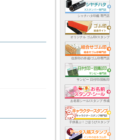
シャチハタ印鑑 専門店
オリジナル ゴム印/スタンプ
住所印の作成/ゴム印専門店
サンビー 日付印/回転印
お名前シール/スタンプ 作成
子供喜ぶ！ごほうびスタンプ