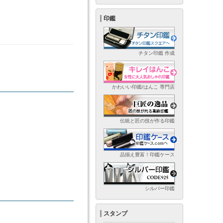
印鑑
チタン印鑑 作成
かわいい印鑑/はんこ 専門店
伝統と匠の技が作る印鑑
品揃え豊富！印鑑ケース
シルバー印鑑
スタンプ