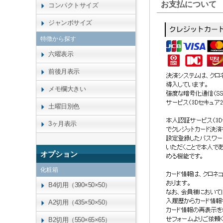
お支払について
コンパクトサイズ
ジャンボサイズ
特徴から探す
六曜表示
前後月表示
メモ欄大きい
土曜日別色
3ヶ月表示
オプション
化粧箱
B4切用（390×50×50）
A2切用（435×50×50）
B2切用（550×65×65）