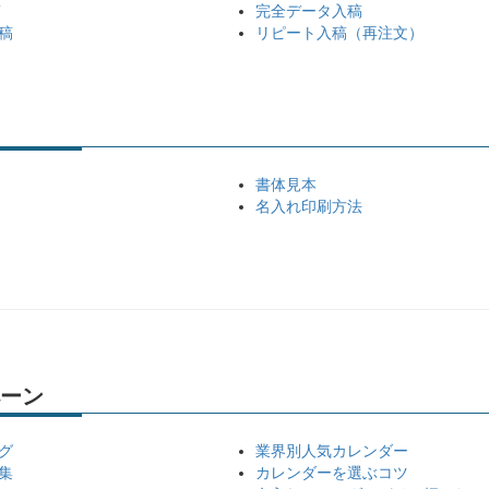
稿
完全データ入稿
稿
リピート入稿（再注文）
書体見本
名入れ印刷方法
ーン
グ
業界別人気カレンダー
集
カレンダーを選ぶコツ