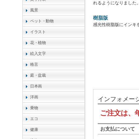
れるようになりました
風景
樹脂版
ペット・動物
感光性樹脂版にインキ
イラスト
花・植物
絵入文字
格言
庭・盆栽
日本画
洋画
インフォメー
乗物
ご注文は、
エコ
お支払について
健康