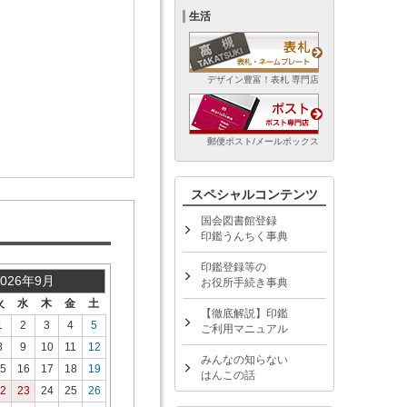
生活
デザイン豊富！表札 専門店
郵便ポスト/メールボックス
スペシャルコンテンツ
国会図書館登録
印鑑うんちく事典
印鑑登録等の
2026年9月
お役所手続き事典
火
水
木
金
土
【徹底解説】印鑑
1
2
3
4
5
ご利用マニュアル
8
9
10
11
12
みんなの知らない
5
16
17
18
19
はんこの話
2
23
24
25
26