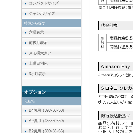
コンパクトサイズ
ジャンボサイズ
特徴から探す
六曜表示
前後月表示
メモ欄大きい
土曜日別色
3ヶ月表示
オプション
化粧箱
B4切用（390×50×50）
A2切用（435×50×50）
B2切用（550×65×65）