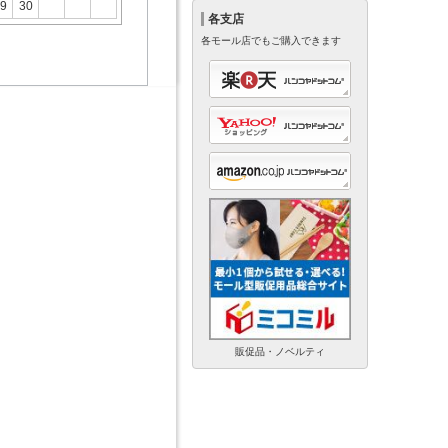
9
30
各支店
各モール店でもご購入できます
販促品・ノベルティ