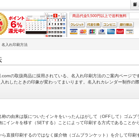
商品代金5,500円以上で送料無料
名入れ印刷方法
法
.comの取扱商品に採用されている、名入れ印刷方法のご案内ページで
名入れしたときの印象が変わってまいります。名入れカレンダー制作の
名称の由来は版についたインキをいったんはがして（OFFして）ゴムブ
物にインキを移す（SETする）ことによって印刷する方式であることか
から直接印刷するのではなく媒介物（ゴムブランケット）を介して印刷