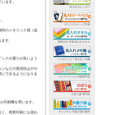
ています。
名入れカレンダー
す。
オリジナルバッグ作成
独特のメタリック感（金
れます。
簡単注文 年賀/名入れタオル
インクの通りが良いよう
ノベルティに！名入れメモ帳
ョンなどの再現性はやや
易にできるようになりま
クリアファイル 印刷専門店
のぼり旗 専門店
タル印刷機を用います。
良く、商業印刷にも使わ
オリジナル 手提げ袋の製作