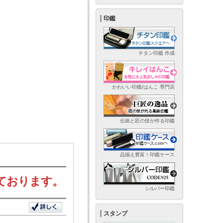
印鑑
チタン印鑑 作成
かわいい印鑑/はんこ 専門店
伝統と匠の技が作る印鑑
品揃え豊富！印鑑ケース
ております。
シルバー印鑑
スタンプ