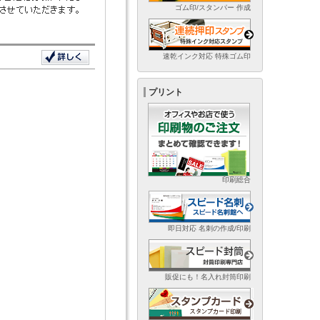
ゴム印/スタンパー 作成
速乾インク対応 特殊ゴム印
プリント
印刷総合
即日対応 名刺の作成/印刷
販促にも！名入れ封筒印刷