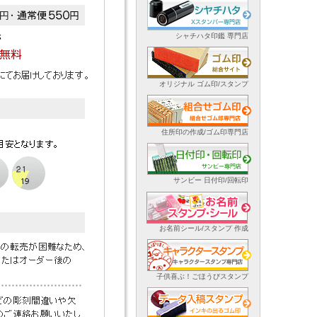
シャチハタ印鑑 専門店
オリジナル ゴム印/スタンプ
住所印の作成/ゴム印専門店
サンビー 日付印/回転印
お名前シール/スタンプ 作成
子供喜ぶ！ごほうびスタンプ