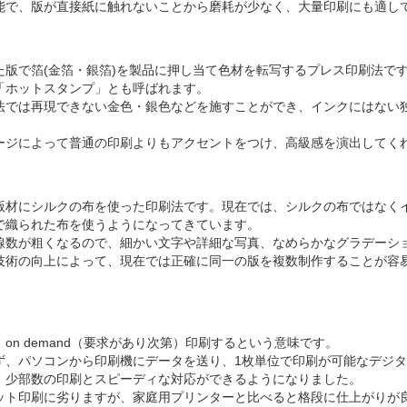
能で、版が直接紙に触れないことから磨耗が少なく、大量印刷にも適し
た版で箔(金箔・銀箔)を製品に押し当て色材を転写するプレス印刷法で
「ホットスタンプ」とも呼ばれます。
法では再現できない金色・銀色などを施すことができ、インクにはない
ージによって普通の印刷よりもアクセントをつけ、高級感を演出してく
版材にシルクの布を使った印刷法です。現在では、シルクの布ではなく
で織られた布を使うようになってきています。
線数が粗くなるので、細かい文字や詳細な写真、なめらかなグラデーシ
技術の向上によって、現在では正確に同一の版を複数制作することが容
on demand（要求があり次第）印刷するという意味です。
ず、パソコンから印刷機にデータを送り、1枚単位で印刷が可能なデジ
、少部数の印刷とスピーディな対応ができるようになりました。
ット印刷に劣りますが、家庭用プリンターと比べると格段に仕上がりが