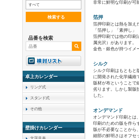
非常に鮮明な印刷が可
すべて
検索する
箔押
箔押印刷とは熱を加え
「箔押し」「素押し」
箔押印刷では他の印刷
品番を検索
属光沢）があります。
金色・銀色が持つイメ
シルク
シルク印刷はもともと
卓上カレンダー
に開発された化学繊維
版材が布ということで
リング式
劣ります。しかし製版
した。
スタンド式
その他
オンデマンド
オンデマンド印刷とは、
印刷のための版を作ら
壁掛けカレンダー
版が不必要なことから
細部の鮮明さはオフセ
文字月表