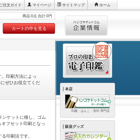
ご注文ガイド
マイページ
サイトマップ
ホーム
商品:0点 合計:0円
カートの中を見る
す。印刷方法によっ
際にぜひお役立てくだ
本店
印鑑・はんこ・実印 専門店
ランケットに移し、ゴム
らオフセット印刷となっ
販促グッズ
する印刷法です。