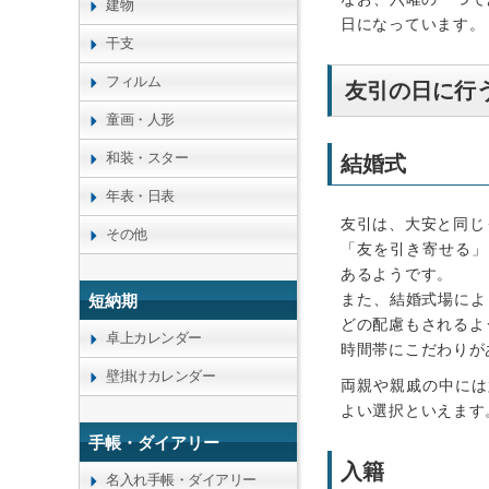
建物
日になっています。
干支
フィルム
友引の日に行
童画・人形
和装・スター
結婚式
年表・日表
友引は、大安と同じ
その他
「友を引き寄せる」
あるようです。
また、結婚式場によ
短納期
どの配慮もされるよ
卓上カレンダー
時間帯にこだわりが
壁掛けカレンダー
両親や親戚の中には
よい選択といえます
手帳・ダイアリー
入籍
名入れ手帳・ダイアリー