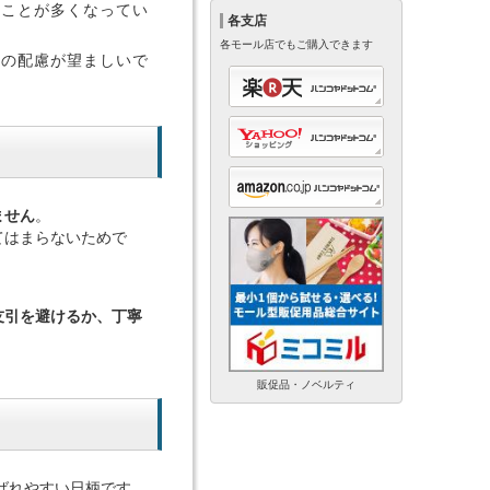
ることが多くなってい
各支店
各モール店でもご購入できます
どの配慮が望ましいで
ません
。
てはまらないためで
友引を避けるか、丁寧
販促品・ノベルティ
ばれやすい日柄です。