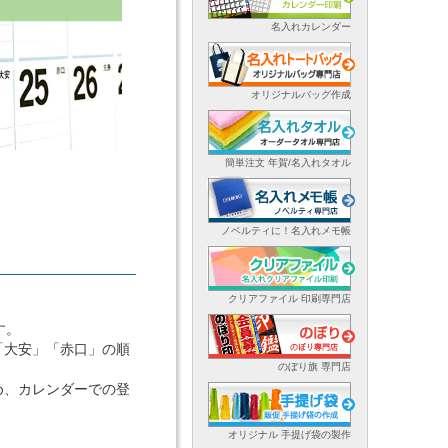
名入れカレンダー
オリジナルバッグ作成
簡単注文 年賀/名入れタオル
ノベルティに！名入れメモ帳
クリアファイル 印刷専門店
す。
「大安」「赤口」の順
のぼり旗 専門店
め、カレンダーでの登
オリジナル 手提げ袋の製作