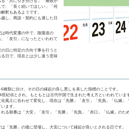
ある「共に引き分ける」「勝敗が
んで、「長く続いてほしい」「何
の解釈もあるようです。
っ越し、商談・契約にも適した日
記は時代変遷の中で、陰陽道の
れ、「友引」になったといわれて
定の日に特定の方向で事を行うと
れる日で、現在とは少し違う意味
を6種類に分け、その日の縁起の良し悪しを表した指標のことです。
14世紀頃とされ、もともとは古代中国で生まれた考え方といわれていま
文化風土に合わせて変化し、現在は「先勝」「友引」「先負」「仏滅」
ています。
される順番は「大安」「友引」「先勝」「先負」「赤口」「仏滅」のた
。
では「先勝」の後に登場し、大安について縁起が良いとされる日です。