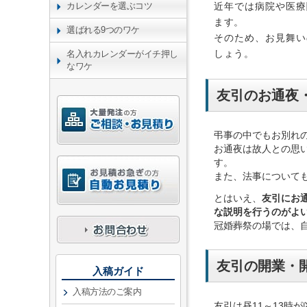
カレンダーを選ぶコツ
近年では病院や医療
ます。
選ばれる9つのワケ
そのため、お見舞い
しょう。
名入れカレンダーがイチ押し
なワケ
友引のお通夜
弔事の中でもお別れ
お通夜は故人との思
す。
また、法事について
とはいえ、
友引にお
な説明を行うのがよ
冠婚葬祭の場では、
友引の開業・
入稿ガイド
入稿方法のご案内
友引は昼11～13時