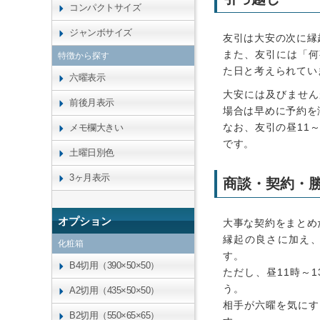
コンパクトサイズ
ジャンボサイズ
友引は大安の次に縁
また、友引には「何
特徴から探す
た日と考えられてい
六曜表示
大安には及びません
前後月表示
場合は早めに予約を
なお、友引の昼11
メモ欄大きい
です。
土曜日別色
3ヶ月表示
商談・契約・
オプション
大事な契約をまとめ
縁起の良さに加え
化粧箱
す。
B4切用（390×50×50）
ただし、昼11時～
う。
A2切用（435×50×50）
相手が六曜を気にす
B2切用（550×65×65）