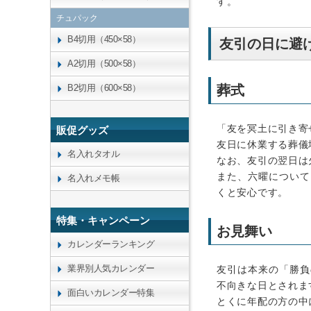
す。
チュパック
B4切用（450×58）
友引の日に避
A2切用（500×58）
B2切用（600×58）
葬式
「友を冥土に引き寄
販促グッズ
友日に休業する葬儀
名入れタオル
なお、友引の翌日は
また、六曜について
名入れメモ帳
くと安心です。
特集・キャンペーン
お見舞い
カレンダーランキング
業界別人気カレンダー
友引は本来の「勝負
不向きな日とされま
面白いカレンダー特集
とくに年配の方の中