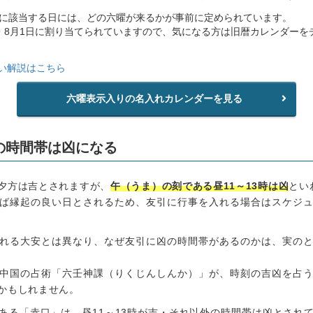
日に該当する日には、どの六曜が来るかが事前に定められています。
・8月1日に割り当てられていますので、気になる方は旧暦カレンダーを
い解説はこちら
六曜表示入りの名入れカレンダーを見る
時の時間帯は凶になる
夕方は吉とされますが、
午（うま）の刻である昼11～13時は凶
とい
ば縁起の良い日とされるため、友引に行事を入れる場合はスケジ
れる大安とは異なり、なぜ友引に凶の時間帯があるのかは、実の
中国の占術「六壬神課（りくじんしんか）」が、時刻の吉凶を占
かもしれません。
ある「赤口」は、昼11～13時が吉・それ以外の時間帯は凶とされ