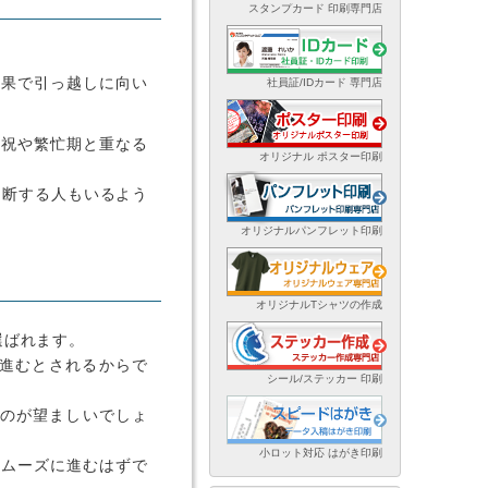
スタンプカード 印刷専門店
効果で引っ越しに向い
社員証/IDカード 専門店
日祝や繁忙期と重なる
オリジナル ポスター印刷
中断する人もいるよう
オリジナルパンフレット印刷
オリジナルTシャツの作成
選ばれます。
進むとされるからで
シール/ステッカー 印刷
るのが望ましいでしょ
小ロット対応 はがき印刷
スムーズに進むはずで