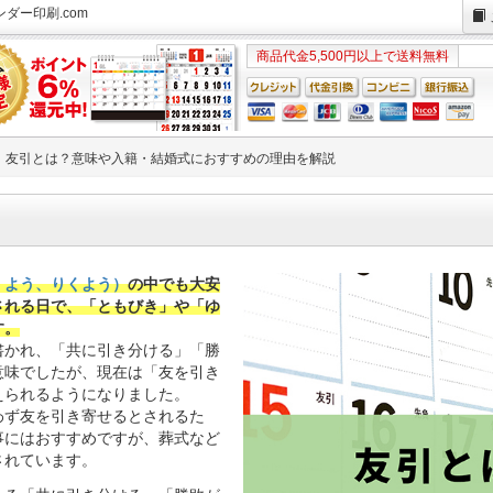
ダー印刷.com
商品代金5,500円以上で送料無料
友引とは？意味や入籍・結婚式におすすめの理由を解説
くよう、りくよう）
の中でも大安
される日で、「ともびき」や「ゆ
す。
書かれ、「共に引き分ける」「勝
意味でしたが、現在は「友を引き
えられるようになりました。
わず友を引き寄せるとされるた
事にはおすすめですが、葬式など
されています。