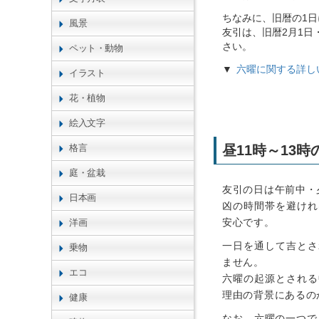
ちなみに、旧暦の1
風景
友引は、旧暦2月1日
さい。
ペット・動物
六曜に関する詳し
イラスト
花・植物
絵入文字
格言
昼11時～13
庭・盆栽
友引の日は午前中・
日本画
凶の時間帯を避けれ
安心です。
洋画
一日を通して吉とさ
乗物
ません。
エコ
六曜の起源とされる
理由の背景にあるの
健康
なお、六曜の一つで