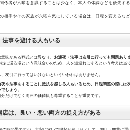
関係者が六曜を意識することは少なく、本人の体調などを優先す
の相手やその家族が六曜を気にしている場合は、日程を変えるな
・法事を避ける人もいる
の意味がある葬式とは異なり、
お通夜・法事は友引に行っても問題あり
い出に浸る場という意味合いのため、人を道連れにするという考えは当
も、友引に行ってはいけないといういわれはありません。
通夜や法事をすることに抵抗を感じる人もいるため、日程調整の際には
いでしょう
。
自分だけでなく周囲の価値観も尊重することが重要です。
開店は、良い・悪い両方の捉え方がある
が凶の時間帯ですが、大安に次いで縁起が良い日として、開店・開業に選