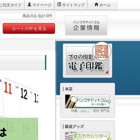
ご注文ガイド
マイページ
サイトマップ
ホーム
商品:0点 合計:0円
カートの中を見る
本店
印鑑・はんこ・実印 専門店
販促グッズ