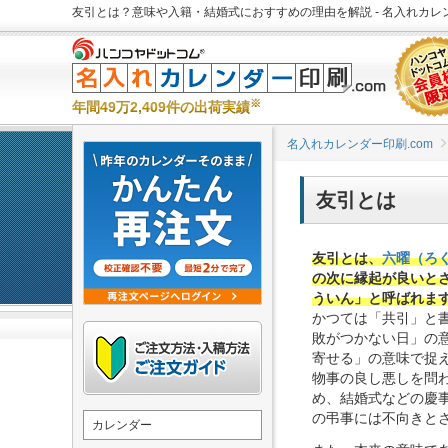
友引とは？意味や入籍・結婚式におすすめの理由を解説 - 名入れカレン
※
年間49万2,409件の出荷実績
名入れカレンダー印刷.com
友引とは
友引とは、
六曜（ろ
の次に縁起が良いと
ういん」と呼ばれま
かつては「共引」と
敗がつかない日」の
寄せる」の意味で捉
物事の良し悪しを問
め、結婚式などの慶
の弔事には不向きと
カレンダー