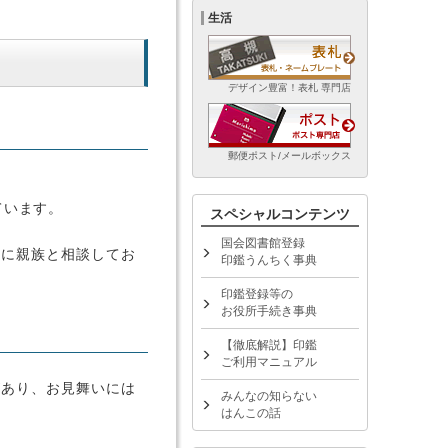
生活
デザイン豊富！表札 専門店
郵便ポスト/メールボックス
ています。
スペシャルコンテンツ
国会図書館登録
めに親族と相談してお
印鑑うんちく事典
印鑑登録等の
お役所手続き事典
【徹底解説】印鑑
ご利用マニュアル
があり、お見舞いには
みんなの知らない
はんこの話