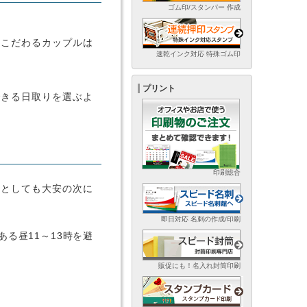
ゴム印/スタンパー 作成
にこだわるカップルは
速乾インク対応 特殊ゴム印
プリント
できる日取りを選ぶよ
印刷総合
日としても大安の次に
即日対応 名刺の作成/印刷
る昼11～13時を避
。
販促にも！名入れ封筒印刷