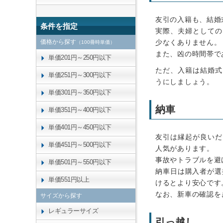
友引の入籍も、結婚
条件を指定
実際、夫婦としての
価格から探す
少なくありません。
（100冊時単価）
また、凶の時間帯で
単価201円～250円以下
ただ、入籍は結婚式
単価251円～300円以下
うにしましょう。
単価301円～350円以下
納車
単価351円～400円以下
単価401円～450円以下
友引は縁起が良いだ
単価451円～500円以下
人気があります。
事故やトラブルを避
単価501円～550円以下
納車日は購入者が選
単価551円以上
けるとより安心です
なお、新車の確認を
サイズから探す
レギュラーサイズ
引っ越し