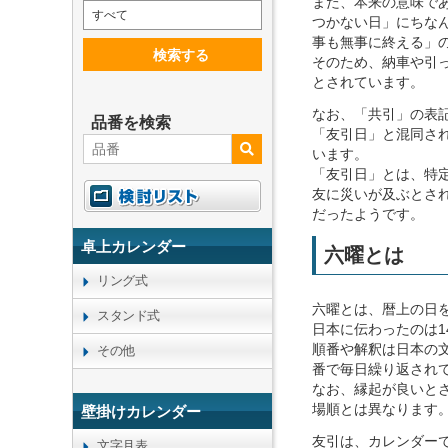
また、本来の意味で
すべて
つかない日」にちな
事も無事に終える」
検索する
そのため、納車や引
とされています。
なお、「共引」の表
品番を検索
「友引日」と混同さ
います。
「友引日」とは、特
友に災いが及ぶとさ
だったようです。
卓上カレンダー
六曜とは
リング式
六曜とは、暦上の日
スタンド式
日本に伝わったのは
順番や解釈は日本の
その他
番で毎日繰り返され
なお、縁起が良いと
場順とは異なります
壁掛けカレンダー
友引は、カレンダー
文字月表