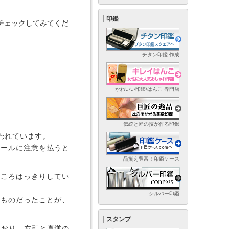
印鑑
チェックしてみてくだ
チタン印鑑 作成
かわいい印鑑/はんこ 専門店
伝統と匠の技が作る印鑑
われています。
ュールに注意を払うと
品揃え豊富！印鑑ケース
ところはっきりしてい
シルバー印鑑
うものだったことが、
スタンプ
ており、友引と真逆の