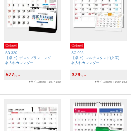
送料無料
送料無料
SB-320
SG-998
【卓上】デスクプランニング
【卓上】マルチスタンド(文字)
名入れカレンダー
名入れカレンダー
577
379
円～
円～
●サイズ(mm)：157×180
●サイズ(mm)：105×153