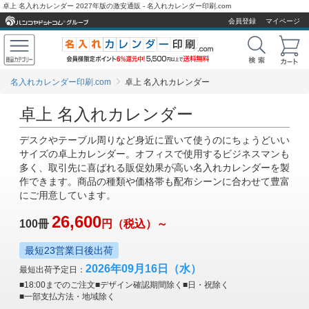
卓上 名入れカレンダー 2027年版の激安通販 - 名入れカレンダー印刷.com
会員登録
マイページ
名入れカレンダー印刷.com
卓上 名入れカレンダー
卓上 名入れカレンダー
デスクやテーブル周りなど身近に置いて使うのにちょうどいい
サイズの卓上カレンダー。オフィスで使用するビジネスマンも
多く、取引先に喜ばれる販促効果が高い名入れカレンダーを製
作できます。商品の種類や価格帯も配布シーンに合わせて豊富
にご用意しています。
26,600
100冊
円
（税込）～
最短23営業日後出荷
2026年09月16日
（水）
最短出荷予定日：
■18:00までのご注文
■デザイン確認期間除く
■日・祝除く
■一部支払方法・地域除く