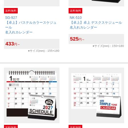
送料無料
送料無料
SG-927
NK-510
【卓上】パステルカラースケジュ
【卓上】卓上 デスクスケジュール
ール
名入れカレンダー
名入れカレンダー
525
円～
433
円～
●サイズ(mm)：150×180
●サイズ(mm)：155×180
送料無料
送料無料