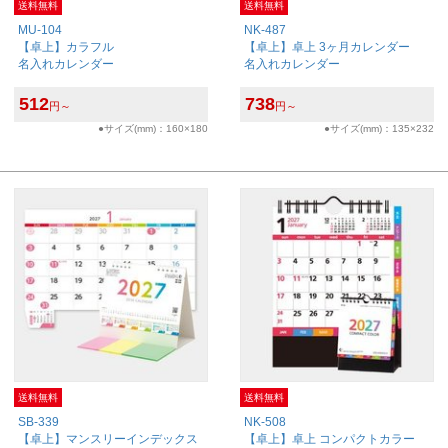
送料無料
送料無料
MU-104
NK-487
【卓上】カラフル
【卓上】卓上 3ヶ月カレンダー
名入れカレンダー
名入れカレンダー
512
738
円～
円～
●サイズ(mm)：160×180
●サイズ(mm)：135×232
送料無料
送料無料
SB-339
NK-508
【卓上】マンスリーインデックス
【卓上】卓上 コンパクトカラー