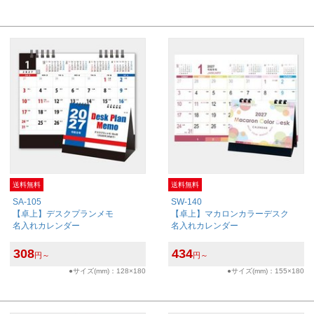
送料無料
送料無料
SA-105
SW-140
【卓上】デスクプランメモ
【卓上】マカロンカラーデスク
名入れカレンダー
名入れカレンダー
308
434
円～
円～
●サイズ(mm)：128×180
●サイズ(mm)：155×180