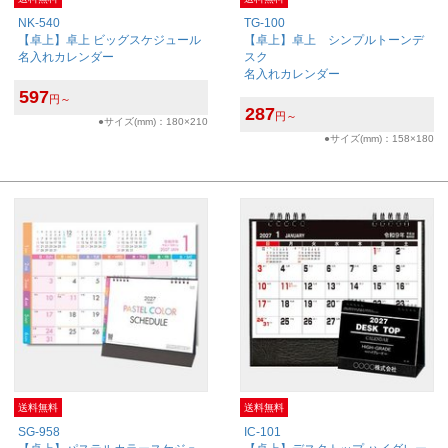
NK-540
TG-100
【卓上】卓上 ビッグスケジュール
【卓上】卓上 シンプルトーンデ
名入れカレンダー
スク
名入れカレンダー
597
円～
287
円～
●サイズ(mm)：180×210
●サイズ(mm)：158×180
送料無料
送料無料
SG-958
IC-101