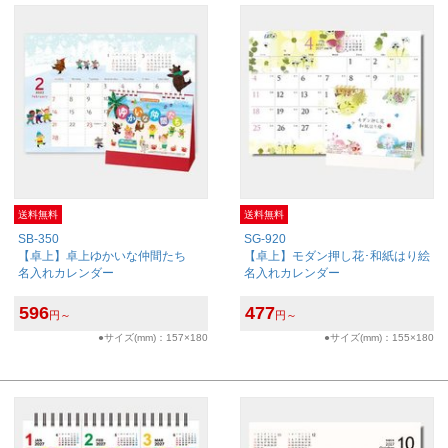
送料無料
送料無料
SB-350
SG-920
【卓上】卓上ゆかいな仲間たち
【卓上】モダン押し花･和紙はり絵
名入れカレンダー
名入れカレンダー
596
477
円～
円～
●サイズ(mm)：157×180
●サイズ(mm)：155×180