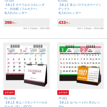
TS-320
KJ-002
【卓上】カラフルエコカレンダ
【卓上】卓上パステルカラーイン
ー 白台紙（フルカラー）
デックス
名入れカレンダー
名入れカレンダー
398
433
円～
円～
●サイズ(mm)：155×180
●サイズ(mm)：154×180
送料無料
送料無料
FU-1054
JT-201
【卓上】卓上／スタンドペールカ
【卓上】セパレート2ヶ月カレン
ラーズ（大）（ECO）
ダー