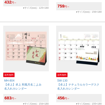
432
円～
759
円～
●サイズ(mm)：125×180
●サイズ(mm)：156×180
送料無料
送料無料
MH-804
SW-130
【卓上】卓上 和風月名こよみ
【卓上】ナチュラルカラーデスク
名入れカレンダー
名入れカレンダー
683
456
円～
円～
●サイズ(mm)：154×180
●サイズ(mm)：155×180