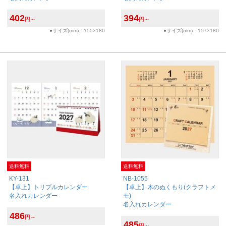
402
394
円～
円～
●サイズ(mm)：155×180
●サイズ(mm)：157×180
送料無料
送料無料
KY-131
NB-1055
【卓上】トリプルカレンダー
【卓上】木のぬくもり(クラフトメ
名入れカレンダー
モ)
名入れカレンダー
486
円～
485
円～