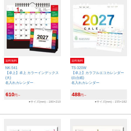
送料無料
送料無料
NK-541
TS-320W
【卓上】卓上 カラーインデックス
【卓上】カラフルエコカレンダー
(大)
(白台紙)
名入れカレンダー
名入れカレンダー
610
488
円～
円～
●サイズ(mm)：180×210
●サイズ(mm)：155×182