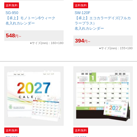
送料無料
送料無料
SG-950
SW-120F
【卓上】モノトーン6ウィーク
【卓上】エコカラーデイズ(フルカ
名入れカレンダー
ラープラス）
名入れカレンダー
548
円～
394
円～
●サイズ(mm)：160×180
●サイズ(mm)：155×180
送料無料
送料無料