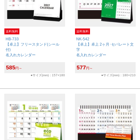
送料無料
送料無料
HB-733
NK-542
【卓上】フリースタンド(シール
【卓上】卓上 2ヶ月･セパレート文
付)
字
名入れカレンダー
名入れカレンダー
585
577
円～
円～
●サイズ(mm)：157×180
●サイズ(mm)：180×210