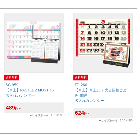
送料無料
送料無料
SG-959
TD-260
【卓上】PASTEL 2 MONTHS
【卓上】卓上(Ｌ)･大吉招福ごよ
名入れカレンダー
み･開運
名入れカレンダー
489
円～
624
円～
●サイズ(mm)：155×180
●サイズ(mm)：156×180