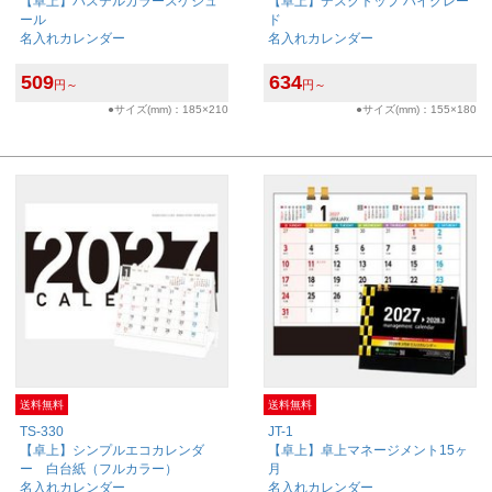
【卓上】パステルカラースケジュ
【卓上】デスクトップ ハイグレー
ール
ド
名入れカレンダー
名入れカレンダー
509
634
円～
円～
●サイズ(mm)：185×210
●サイズ(mm)：155×180
送料無料
送料無料
TS-330
JT-1
【卓上】シンプルエコカレンダ
【卓上】卓上マネージメント15ヶ
ー 白台紙（フルカラー）
月
名入れカレンダー
名入れカレンダー