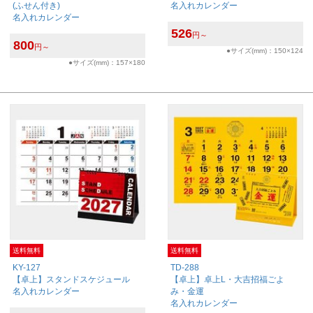
(ふせん付き)
名入れカレンダー
名入れカレンダー
526
円～
800
円～
●サイズ(mm)：150×124
●サイズ(mm)：157×180
送料無料
送料無料
KY-127
TD-288
【卓上】スタンドスケジュール
【卓上】卓上L・大吉招福ごよ
名入れカレンダー
み・金運
名入れカレンダー