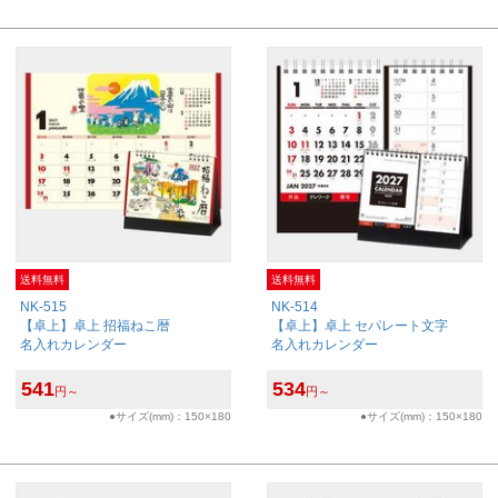
送料無料
送料無料
NK-515
NK-514
【卓上】卓上 招福ねこ暦
【卓上】卓上 セパレート文字
名入れカレンダー
名入れカレンダー
541
534
円～
円～
●サイズ(mm)：150×180
●サイズ(mm)：150×180