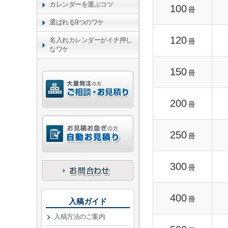
カレンダーを選ぶコツ
100
冊
選ばれる9つのワケ
120
名入れカレンダーがイチ押し
冊
なワケ
150
冊
200
冊
250
冊
300
冊
400
冊
入稿ガイド
入稿方法のご案内