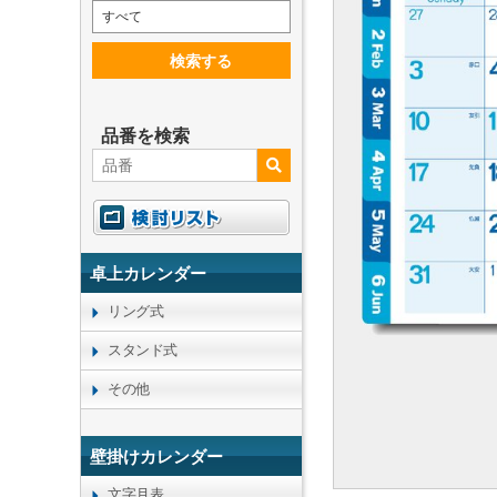
すべて
検索する
品番を検索
卓上カレンダー
リング式
スタンド式
その他
壁掛けカレンダー
文字月表