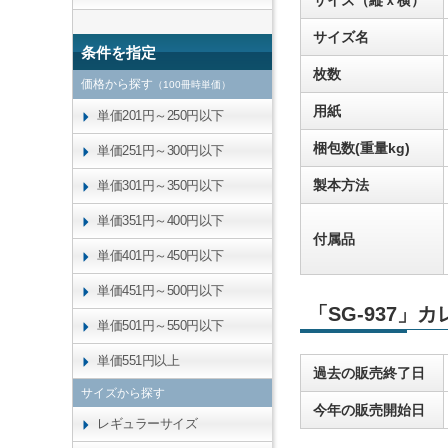
サイズ（縦ｘ横）
サイズ名
条件を指定
枚数
価格から探す
（100冊時単価）
用紙
単価201円～250円以下
梱包数(重量kg)
単価251円～300円以下
製本方法
単価301円～350円以下
単価351円～400円以下
付属品
単価401円～450円以下
単価451円～500円以下
「SG-937」
単価501円～550円以下
単価551円以上
過去の販売終了日
サイズから探す
今年の販売開始日
レギュラーサイズ