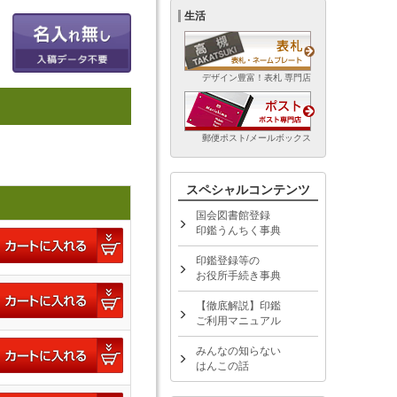
生活
デザイン豊富！表札 専門店
郵便ポスト/メールボックス
スペシャルコンテンツ
国会図書館登録
印鑑うんちく事典
印鑑登録等の
お役所手続き事典
【徹底解説】印鑑
ご利用マニュアル
みんなの知らない
はんこの話