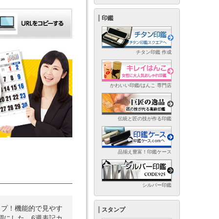
印鑑
チタン印鑑 作成
かわいい印鑑/はんこ 専門店
伝統と匠の技が作る印鑑
品揃え豊富！印鑑ケース
シルバー印鑑
イプ！機能的で見やす
スタンプ
調にした、6週表記カ