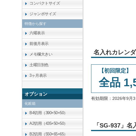
コンパクトサイズ
ジャンボサイズ
特徴から探す
六曜表示
前後月表示
名入れカレンダ
メモ欄大きい
土曜日別色
【初回限定】
3ヶ月表示
全品 1,
オプション
有効期限：2026年9
化粧箱
B4切用（390×50×50）
A2切用（435×50×50）
「SG-937
B2切用（550×65×65）