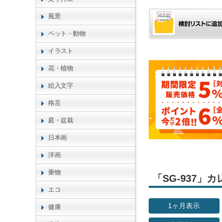
風景
ペット・動物
イラスト
花・植物
絵入文字
格言
庭・盆栽
日本画
洋画
乗物
「SG-937
エコ
1ヶ月表示
健康