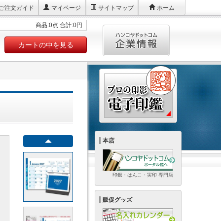
ご注文ガイド
マイページ
サイトマップ
ホーム
商品:0点 合計:0円
カートの中を見る
本店
印鑑・はんこ・実印 専門店
販促グッズ