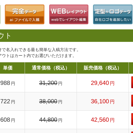
ウト
けで名入れできる最も簡単な入稿方法です。
アウトはカート内でお選びいただけます。
単価
通常価格（税込）
販売価格（税込）
988
31,200
29,640
円
円
円
722
38,000
36,100
円
円
円
608
44,800
42,560
円
円
円