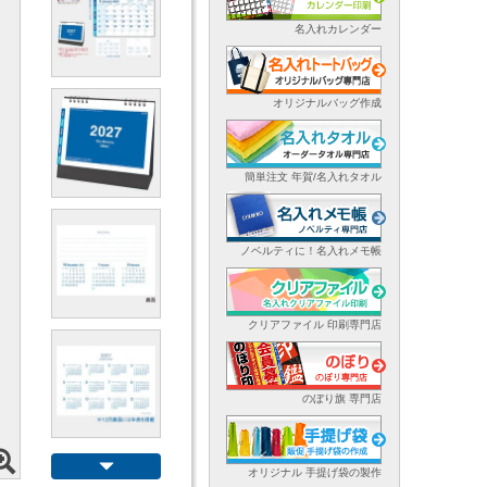
名入れカレンダー
オリジナルバッグ作成
簡単注文 年賀/名入れタオル
ノベルティに！名入れメモ帳
クリアファイル 印刷専門店
のぼり旗 専門店
オリジナル 手提げ袋の製作