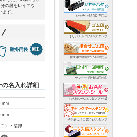
月分の暦をレイアウ
います。
シャチハタ印鑑 専門店
オリジナル ゴム印/スタンプ
住所印の作成/ゴム印専門店
サンビー 日付印/回転印
ダーの名入れ詳細
お名前シール/スタンプ 作成
0 mm
0 mm
子供喜ぶ！ごほうびスタンプ
（白）・箔押