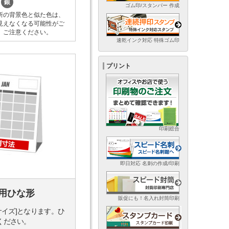
銀
ゴム印/スタンパー 作成
所の背景色と似た色は、
見えなくなる可能性がご
。ご注意ください。
速乾インク対応 特殊ゴム印
プリント
印刷総合
即日対応 名刺の作成/印刷
用ひな形
販促にも！名入れ封筒印刷
サイズ]となります。ひ
ください。