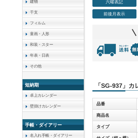
建物
六曜表記
干支
前後月表示
フィルム
童画・人形
和装・スター
年表・日表
その他
短納期
「SG-937」
卓上カレンダー
品番
壁掛けカレンダー
商品名
手帳・ダイアリー
タイプ
名入れ手帳・ダイアリー