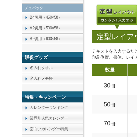
チュパック
B4切用（450×58）
A2切用（500×58）
定型レイア
B2切用（600×58）
テキストを入力するだ
印刷位置、書体、レイ
販促グッズ
名入れタオル
数量
名入れメモ帳
30
冊
特集・キャンペーン
50
冊
カレンダーランキング
業界別人気カレンダー
70
冊
面白いカレンダー特集