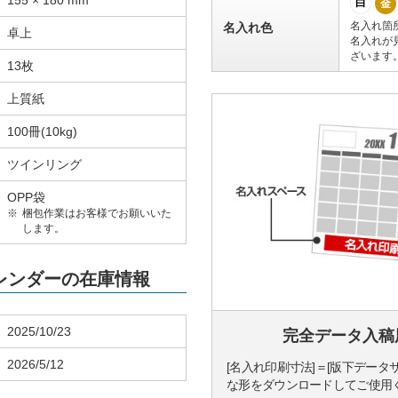
155 × 180 mm
白
金
名入れ箇
名入れ色
卓上
名入れが
ざいます
13枚
上質紙
100冊(10kg)
ツインリング
OPP袋
梱包作業はお客様でお願いいた
します。
カレンダーの在庫情報
2025/10/23
完全データ入稿
2026/5/12
[名入れ印刷寸法]＝[版下データ
な形をダウンロードしてご使用