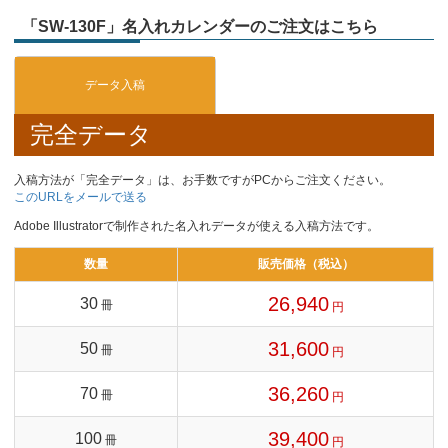
「SW-130F」名入れカレンダーのご注文はこちら
完全データ
入稿方法が「完全データ」は、お手数ですがPCからご注文ください。
このURLをメールで送る
Adobe Illustratorで制作された名入れデータが使える入稿方法です。
数量
販売価格（税込）
26,940
30
冊
円
31,600
50
冊
円
36,260
70
冊
円
39,400
100
冊
円