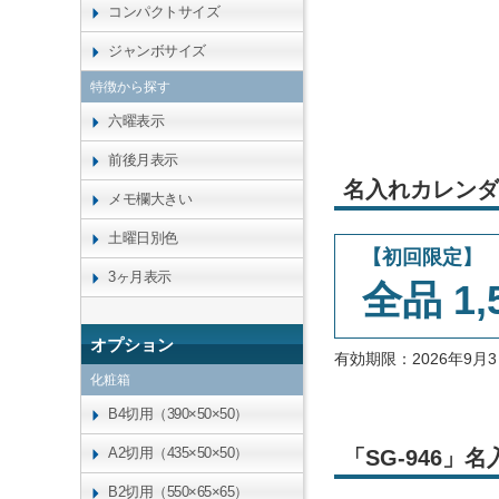
コンパクトサイズ
ジャンボサイズ
特徴から探す
六曜表示
前後月表示
名入れカレンダ
メモ欄大きい
土曜日別色
【初回限定】
3ヶ月表示
全品 1,
オプション
有効期限：2026年9
化粧箱
B4切用（390×50×50）
A2切用（435×50×50）
「SG-946
B2切用（550×65×65）