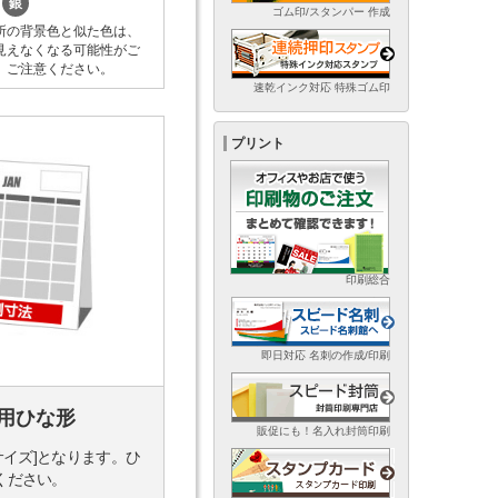
銀
ゴム印/スタンパー 作成
所の背景色と似た色は、
見えなくなる可能性がご
。ご注意ください。
速乾インク対応 特殊ゴム印
プリント
印刷総合
即日対応 名刺の作成/印刷
用ひな形
販促にも！名入れ封筒印刷
サイズ]となります。ひ
ください。