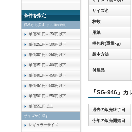
サイズ名
条件を指定
枚数
価格から探す
（100冊時単価）
用紙
単価201円～250円以下
梱包数(重量kg)
単価251円～300円以下
製本方法
単価301円～350円以下
単価351円～400円以下
付属品
単価401円～450円以下
単価451円～500円以下
「SG-946」
単価501円～550円以下
単価551円以上
過去の販売終了日
サイズから探す
今年の販売開始日
レギュラーサイズ