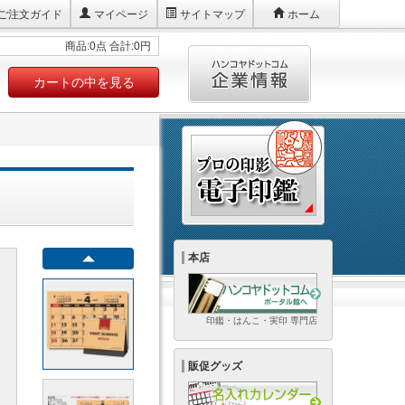
ご注文ガイド
マイページ
サイトマップ
ホーム
商品:0点 合計:0円
カートの中を見る
本店
印鑑・はんこ・実印 専門店
販促グッズ