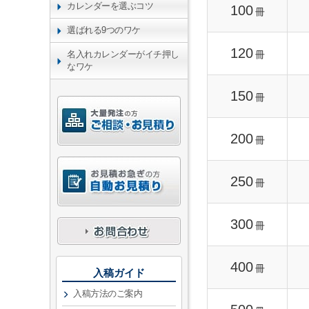
カレンダーを選ぶコツ
100
冊
選ばれる9つのワケ
120
冊
名入れカレンダーがイチ押し
なワケ
150
冊
200
冊
250
冊
300
冊
400
冊
入稿ガイド
入稿方法のご案内