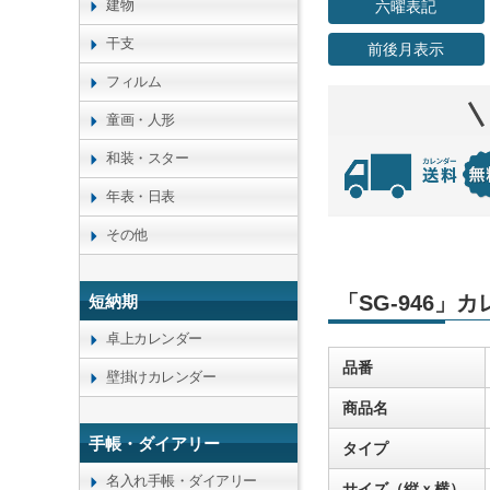
建物
六曜表記
干支
前後月表示
フィルム
童画・人形
和装・スター
年表・日表
その他
「SG-946」
短納期
卓上カレンダー
品番
壁掛けカレンダー
商品名
手帳・ダイアリー
タイプ
名入れ手帳・ダイアリー
サイズ（縦ｘ横）