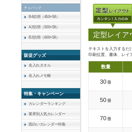
チュパック
B4切用（450×58）
A2切用（500×58）
定型レイア
B2切用（600×58）
テキストを入力するだ
印刷位置、書体、レイ
販促グッズ
名入れタオル
数量
名入れメモ帳
30
冊
特集・キャンペーン
50
冊
カレンダーランキング
業界別人気カレンダー
70
冊
面白いカレンダー特集