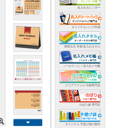
名入れカレンダー
オリジナルバッグ作成
簡単注文 年賀/名入れタオル
ノベルティに！名入れメモ帳
クリアファイル 印刷専門店
のぼり旗 専門店
オリジナル 手提げ袋の製作