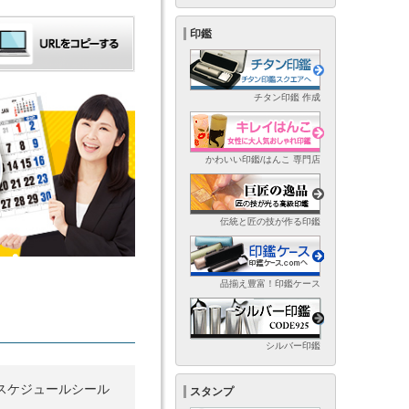
印鑑
チタン印鑑 作成
かわいい印鑑/はんこ 専門店
伝統と匠の技が作る印鑑
品揃え豊富！印鑑ケース
シルバー印鑑
スケジュールシール
スタンプ