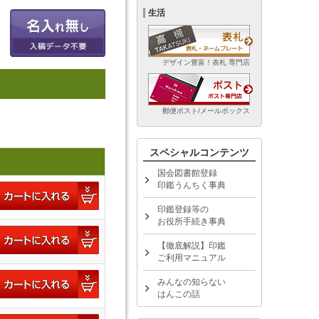
生活
デザイン豊富！表札 専門店
郵便ポスト/メールボックス
スペシャルコンテンツ
国会図書館登録
印鑑うんちく事典
印鑑登録等の
お役所手続き事典
【徹底解説】印鑑
ご利用マニュアル
みんなの知らない
はんこの話