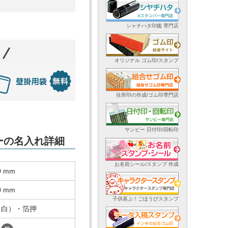
シャチハタ印鑑 専門店
オリジナル ゴム印/スタンプ
住所印の作成/ゴム印専門店
サンビー 日付印/回転印
ダーの名入れ詳細
お名前シール/スタンプ 作成
0 mm
0 mm
子供喜ぶ！ごほうびスタンプ
（白）・箔押