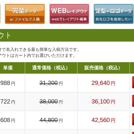
ウト
けで名入れできる最も簡単な入稿方法です。
アウトはカート内でお選びいただけます。
単価
通常価格（税込）
販売価格（税込）
988
31,200
29,640
円
円
円
722
38,000
36,100
円
円
円
608
44,800
42,560
円
円
円