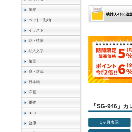
風景
ペット・動物
イラスト
花・植物
絵入文字
格言
庭・盆栽
日本画
洋画
乗物
「SG-946
エコ
1ヶ月表示
健康