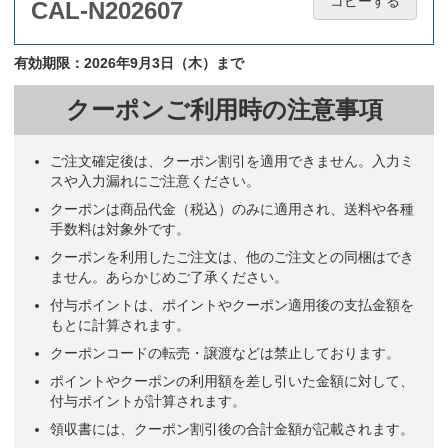
コピーする
3か月先まで一度に見れるタイプは、工期に追われる建設業のお得意
CAL-N202607
様に非常に評判がよく、毎年リクエストされます。
建材販売業
有効期限：2026年9月3日（木）まで
3か月分を一度に確認できるから
医療業
クーポンご利用時の注意事項
毎年・好評
サービス業
ご注文確定後は、クーポン割引を適用できません。入力ミ
スや入力漏れにご注意ください。
工期やスケジュールを共有するのに便利だと思った為
建築業
クーポンは商品代金（税込）のみに適用され、送料や各種
手数料は対象外です。
エコカレンダーが売り切れていたので似ているカレンダーを選びまし
クーポンを利用したご注文は、他のご注文との同梱はでき
た。
ません。あらかじめご了承ください。
建築工事全般・省エネルギー商品関連
付与ポイントは、ポイントやクーポン適用後の支払金額を
もとに計算されます。
得意先で評判が良いから
建材販売業
クーポンコードの転売・譲渡などは禁止しております。
ポイントやクーポンの利用額を差し引いた金額に対して、
毎年好評なので。入稿方法が簡単
建築業
付与ポイントが計算されます。
領収書には、クーポン割引後の合計金額が記載されます。
3か月見られるのと、干支が可愛いから！
訪問介護