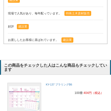
現場で人気があり、毎年配っています。
特殊土木資材販売
好評
建設業
お渡ししたお客様に喜ばれています。
建設業
喜んでいただける
建設業
この商品をチェックした人はこんな商品もチェックしてい
得意先に評判がよい。
建材販売業
ます
喜んでいただける
建設業
KY-137 プラリングB6
かわいい干支なので。毎年このカレンダーにしています。
100冊
404
円
（税込）
卓上で3か月見れるカレンダーは、お客様にとても喜んでいただいて
います。干支のイラストもかわいいので気に入っています。