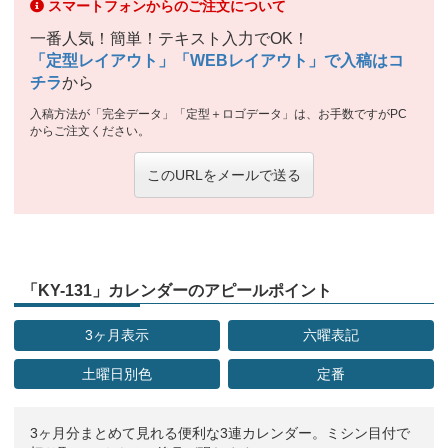
スマートフォンからのご注文について
一番人気！簡単！テキスト入力でOK！
「定型レイアウト」「WEBレイアウト」で入稿はコ
チラ
から
入稿方法が「完全データ」「定型＋ロゴデータ」は、お手数ですがPC
からご注文ください。
このURLをメールで送る
「KY-131」カレンダーのアピールポイント
3ヶ月表示
六曜表記
土曜日別色
定番
3ヶ月分まとめて見れる便利な3連カレンダー。ミシン目付で