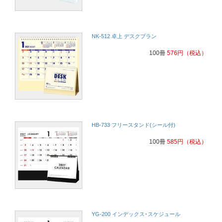
建設業
好評なので
建設
NK-512 卓上 デスクプラン
100冊
576
円
（税込）
3か月表示できるものが、現場では喜ばれるため。
建材販売業
お客様からとても喜ばれています。
建築業
毎年品質に満足して注文していているため
医療系
HB-733 フリースタンド(シール付)
皆に喜ばれている
建築業
100冊
585
円
（税込）
3ヵ月分が一度見確認できて便利だから。得意先からリクエストが毎
年来るので何年も同じものを頼んでいます。
建材販売
・3ヶ月を一度に見れるカレンダーがなかなかないので、お客様に喜
YG-200 インデックス･スケジュール
ばれる・デザインがかわいい