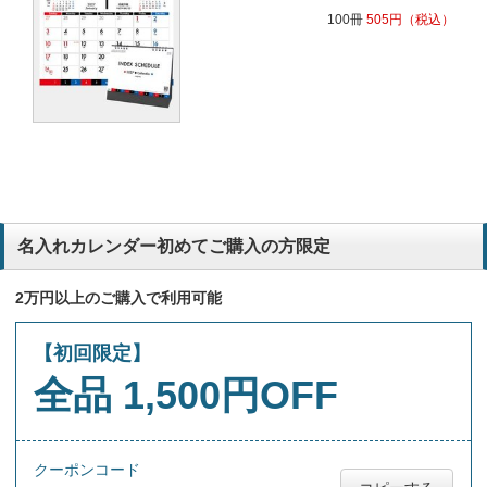
建築業
100冊
505
円
（税込）
デザインが気に入っており毎年注文しているため
医療系
3か月見れるというカレンダーがあまりない中、毎年頂けてうれしい
というお声をたくさんいただくので
建設業
3ヶ月分が同時に見れる卓上カレンダーは、配った先様から大変喜ば
れています。絵柄もとてもかわいいし、注文の仕方も簡単なので、毎
名入れカレンダー初めてご購入の方限定
年リピートしています。
建築業
2万円以上のご購入で利用可能
現場で使用する際に、3か月が一度に見れるので評判が良かった。使
【初回限定】
ってくれた方が、次もほしいと言っているので、他に替えられない。
建材販売業
全品 1,500円OFF
使いやすい
医療
クーポンコード