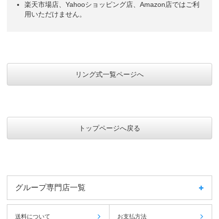
楽天市場店、Yahooショッピング店、Amazon店ではご利
用いただけません。
お配りしたお客様に大変喜んでもらえるから。カレンダーを使ってい
ただけていると実感できる。
建設業
3か月というのが変わってて良いと思った。絵柄もかわいいので配布
リング式一覧ページへ
先の事務員さんからも好評。
倉庫業
3ヶ月カレンダーがほしかった。デザインが可愛かった
製造業
トップページへ戻る
3ヶ月分見れるところが変わっていて良い。干支のイラストも可愛ら
しく、得意先に持っていったとき女性に喜ばれそうなので通年飾って
もらえると思った。
倉庫業
グループ専門店一覧
3か月一度に見ることができるから。前にもらって使っていて便利だ
ったので、ネットで探しました。
特殊建材卸売業
送料について
お支払方法