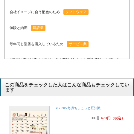
会社イメージに合う配色のため
ソフトウェア
値段と納期
建設業
毎年同じ型番を購入しているため
サービス業
6週表記で便利でサイズが小さくデザインもシンプルで良いと思いま
す。
建設業
この商品をチェックした人はこんな商品もチェックしてい
安いため。
Web開発
ます
YG-205 毎月ちょこっと豆知識
100冊
473
円
（税込）