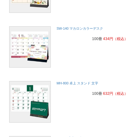
SW-140 マカロンカラーデスク
100冊
434
円
（税込）
MH-800 卓上 スタンド 文字
100冊
632
円
（税込）