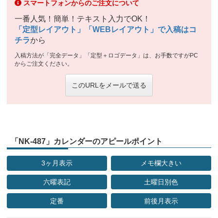
スマートフォンからのご注文について
一番人気！簡単！テキスト入力でOK！
「定型レイアウト」「WEBレイアウト」で入稿はコ
チラ
から
入稿方法が「完全データ」「定型＋ロゴデータ」は、お手数ですがPC
からご注文ください。
このURLをメールで送る
「NK-487」カレンダーのアピールポイント
3ヶ月表示
メモ欄大きい
六曜表記
土曜日別色
定番
前後月表示