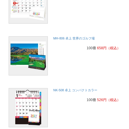
MH-806 卓上 世界のゴルフ場
100冊
658
円
（税込）
NK-508 卓上 コンパクトカラー
100冊
526
円
（税込）