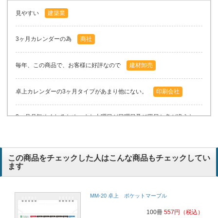
見やすい
建築業
3ヶ月カレンダーの為
商社
毎年、この商品で、お客様に好評なので
建材卸売
卓上カレンダーの3ヶ月タイプがあまり他にない。
印刷会社
3ヶ月月毎めくれるため、また土曜日が日曜日及び平日と色が違うた
め
情報通信業
この商品をチェックした人はこんな商品もチェックしてい
ます
MM-20 卓上 ポケットマーブル
100冊
557
円
（税込）