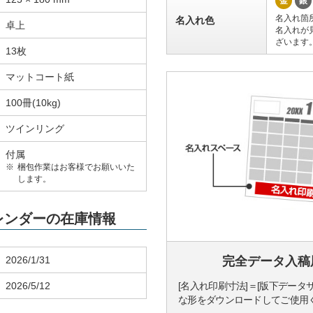
金
銀
名入れ箇
名入れ色
卓上
名入れが
ざいます
13枚
マットコート紙
100冊(10kg)
ツインリング
付属
梱包作業はお客様でお願いいた
します。
カレンダーの在庫情報
2026/1/31
完全データ入稿
2026/5/12
[名入れ印刷寸法]＝[版下データ
な形をダウンロードしてご使用