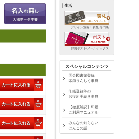
生活
デザイン豊富！表札 専門店
郵便ポスト/メールボックス
スペシャルコンテンツ
国会図書館登録
印鑑うんちく事典
印鑑登録等の
お役所手続き事典
【徹底解説】印鑑
ご利用マニュアル
みんなの知らない
はんこの話