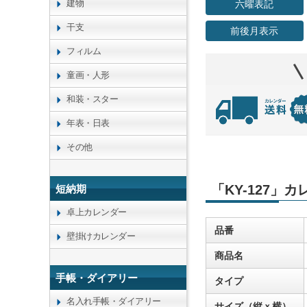
建物
六曜表記
干支
前後月表示
フィルム
童画・人形
和装・スター
年表・日表
その他
「KY-127」
短納期
卓上カレンダー
品番
壁掛けカレンダー
商品名
手帳・ダイアリー
タイプ
名入れ手帳・ダイアリー
サイズ（縦ｘ横）