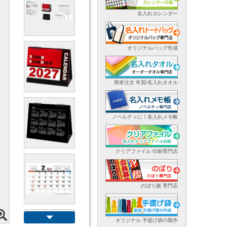
名入れカレンダー
オリジナルバッグ作成
簡単注文 年賀/名入れタオル
ノベルティに！名入れメモ帳
クリアファイル 印刷専門店
のぼり旗 専門店
オリジナル 手提げ袋の製作