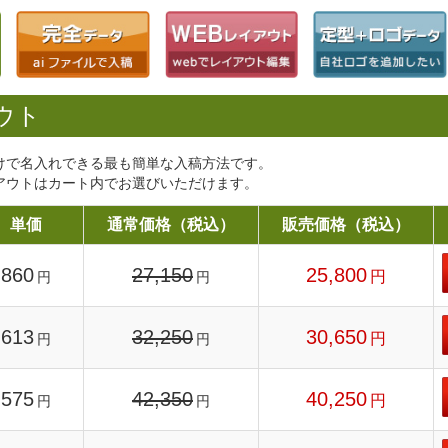
ウト
けで名入れできる最も簡単な入稿方法です。
アウトはカート内でお選びいただけます。
単価
通常価格（税込）
販売価格（税込）
860
27,150
25,800
円
円
円
613
32,250
30,650
円
円
円
575
42,350
40,250
円
円
円