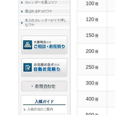
カレンダーを選ぶコツ
100
冊
選ばれる9つのワケ
120
冊
名入れカレンダーがイチ押し
なワケ
150
冊
200
冊
250
冊
300
冊
400
冊
入稿ガイド
入稿方法のご案内
500