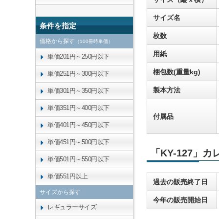
サイズ名
条件を指定
枚数
価格から探す
（100冊時単価）
用紙
単価201円～250円以下
梱包数(重量kg)
単価251円～300円以下
製本方法
単価301円～350円以下
単価351円～400円以下
付属品
単価401円～450円以下
単価451円～500円以下
「KY-127」
単価501円～550円以下
単価551円以上
過去の販売終了日
サイズから探す
今年の販売開始日
レギュラーサイズ