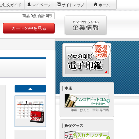
ご注文ガイド
マイページ
サイトマップ
ホーム
商品:0点 合計:0円
カートの中を見る
本店
印鑑・はんこ・実印 専門店
販促グッズ