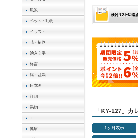
風景
ペット・動物
イラスト
花・植物
絵入文字
格言
庭・盆栽
日本画
洋画
乗物
「KY-127
エコ
1ヶ月表示
健康