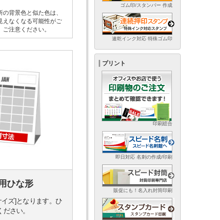
ゴム印/スタンパー 作成
所の背景色と似た色は、
見えなくなる可能性がご
。ご注意ください。
速乾インク対応 特殊ゴム印
プリント
印刷総合
即日対応 名刺の作成/印刷
用ひな形
販促にも！名入れ封筒印刷
サイズ]となります。ひ
ください。