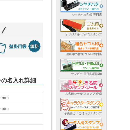
シャチハタ印鑑 専門店
オリジナル ゴム印/スタンプ
住所印の作成/ゴム印専門店
サンビー 日付印/回転印
ダーの名入れ詳細
お名前シール/スタンプ 作成
0 mm
0 mm
子供喜ぶ！ごほうびスタンプ