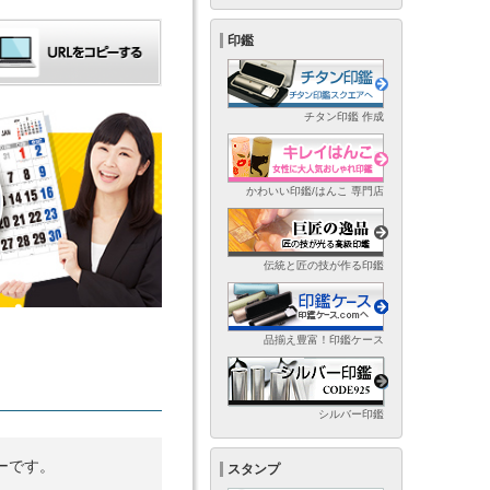
印鑑
チタン印鑑 作成
かわいい印鑑/はんこ 専門店
伝統と匠の技が作る印鑑
品揃え豊富！印鑑ケース
シルバー印鑑
ーです。
スタンプ