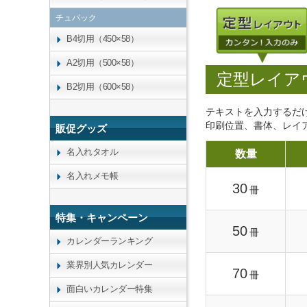
チュパック
B4切用（450×58）
A2切用（500×58）
定型レイア
B2切用（600×58）
テキストを入力するだ
印刷位置、書体、レイ
販促グッズ
名入れタオル
数量
名入れメモ帳
30
冊
特集・キャンペーン
50
冊
カレンダーランキング
業界別人気カレンダー
70
冊
面白いカレンダー特集