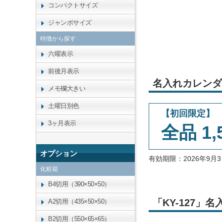
コンパクトサイズ
ジャンボサイズ
特徴から探す
六曜表示
前後月表示
名入れカレンダ
メモ欄大きい
土曜日別色
【初回限定】
3ヶ月表示
全品 1,
オプション
有効期限：2026年9
化粧箱
B4切用（390×50×50）
「KY-127
A2切用（435×50×50）
B2切用（550×65×65）