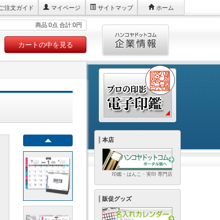
ご注文ガイド
マイページ
サイトマップ
ホーム
商品:0点 合計:0円
カートの中を見る
本店
印鑑・はんこ・実印 専門店
販促グッズ