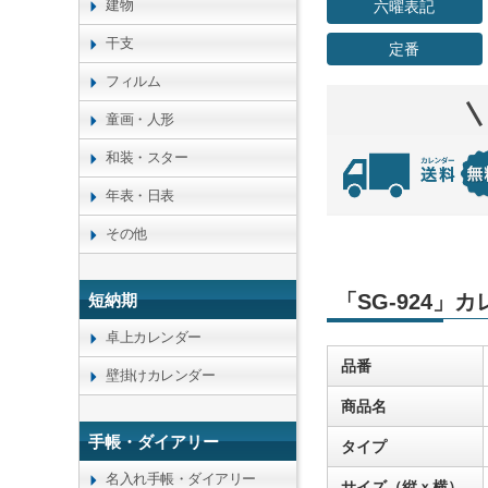
建物
六曜表記
干支
定番
フィルム
童画・人形
和装・スター
年表・日表
その他
「SG-924」
短納期
卓上カレンダー
品番
壁掛けカレンダー
商品名
手帳・ダイアリー
タイプ
名入れ手帳・ダイアリー
サイズ（縦ｘ横）