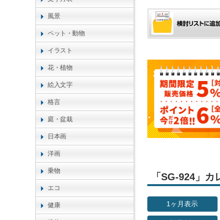
風景
ペット・動物
イラスト
花・植物
絵入文字
格言
庭・盆栽
日本画
洋画
乗物
「SG-924
エコ
1ヶ月表示
健康