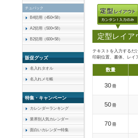
チュパック
B4切用（450×58）
A2切用（500×58）
定型レイア
B2切用（600×58）
テキストを入力するだ
印刷位置、書体、レイ
販促グッズ
名入れタオル
数量
名入れメモ帳
30
冊
特集・キャンペーン
50
冊
カレンダーランキング
業界別人気カレンダー
70
冊
面白いカレンダー特集