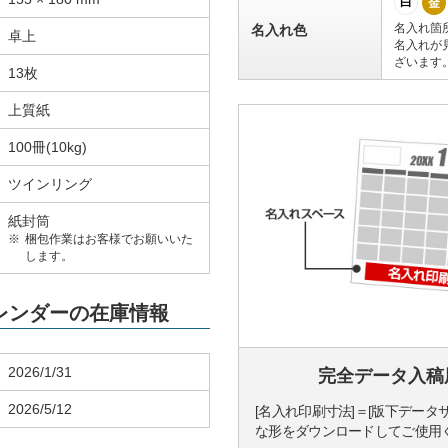
白
金
名入れ箇
名入れ色
卓上
名入れが
ざいます
13枚
上質紙
100冊(10kg)
ツインリング
紙封筒
梱包作業はお客様でお願いいた
します。
カレンダーの在庫情報
2026/1/31
完全データ入稿
2026/5/12
[名入れ印刷寸法]＝[版下データ
な形をダウンロードしてご使用