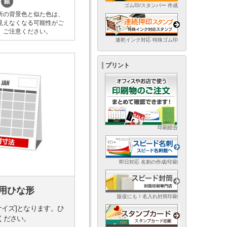
銀
ゴム印/スタンパー 作成
所の背景色と似た色は、
見えなくなる可能性がご
。ご注意ください。
速乾インク対応 特殊ゴム印
プリント
印刷総合
即日対応 名刺の作成/印刷
用ひな形
販促にも！名入れ封筒印刷
サイズ]となります。ひ
ください。