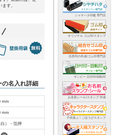
います。
シャチハタ印鑑 専門店
オリジナル ゴム印/スタンプ
住所印の作成/ゴム印専門店
サンビー 日付印/回転印
ダーの名入れ詳細
お名前シール/スタンプ 作成
0 mm
0 mm
子供喜ぶ！ごほうびスタンプ
（白）・箔押