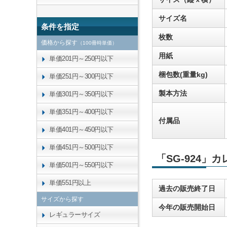
サイズ名
条件を指定
枚数
価格から探す
（100冊時単価）
用紙
単価201円～250円以下
梱包数(重量kg)
単価251円～300円以下
製本方法
単価301円～350円以下
単価351円～400円以下
付属品
単価401円～450円以下
単価451円～500円以下
「SG-924」
単価501円～550円以下
単価551円以上
過去の販売終了日
サイズから探す
今年の販売開始日
レギュラーサイズ