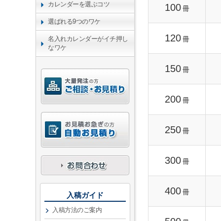
カレンダーを選ぶコツ
100
冊
選ばれる9つのワケ
120
冊
名入れカレンダーがイチ押し
なワケ
150
冊
200
冊
250
冊
300
冊
400
冊
入稿ガイド
入稿方法のご案内