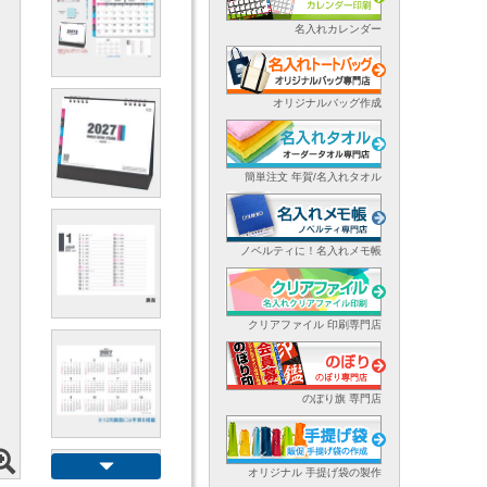
名入れカレンダー
オリジナルバッグ作成
簡単注文 年賀/名入れタオル
ノベルティに！名入れメモ帳
クリアファイル 印刷専門店
のぼり旗 専門店
オリジナル 手提げ袋の製作