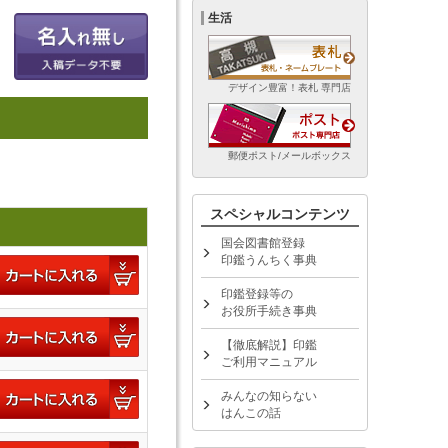
生活
デザイン豊富！表札 専門店
郵便ポスト/メールボックス
スペシャルコンテンツ
国会図書館登録
印鑑うんちく事典
印鑑登録等の
お役所手続き事典
【徹底解説】印鑑
ご利用マニュアル
みんなの知らない
はんこの話