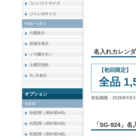
コンパクトサイズ
ジャンボサイズ
特徴から探す
六曜表示
前後月表示
名入れカレンダ
メモ欄大きい
土曜日別色
【初回限定】
3ヶ月表示
全品 1,
オプション
有効期限：2026年9
化粧箱
B4切用（390×50×50）
A2切用（435×50×50）
「SG-924
B2切用（550×65×65）