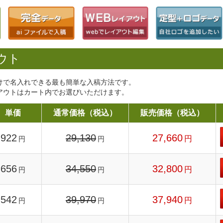
ウト
けで名入れできる最も簡単な入稿方法です。
アウトはカート内でお選びいただけます。
単価
通常価格（税込）
販売価格（税込）
922
29,130
27,660
円
円
円
656
34,550
32,800
円
円
円
542
39,970
37,940
円
円
円