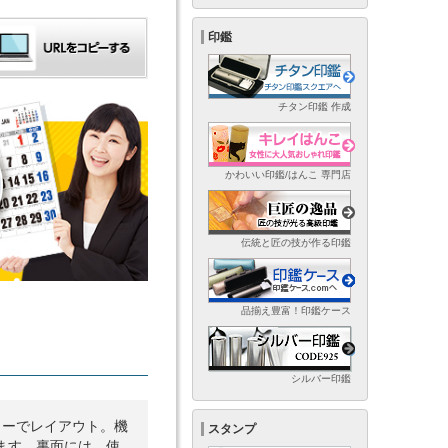
印鑑
チタン印鑑 作成
かわいい印鑑/はんこ 専門店
伝統と匠の技が作る印鑑
品揃え豊富！印鑑ケース
シルバー印鑑
ラーでレイアウト。機
スタンプ
ます。裏面には、使