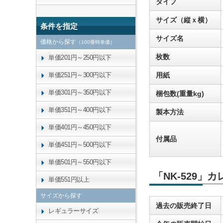
タイプ
サイズ（縦ｘ横）
条件を指定
サイズ名
価格から探す
（100冊時単価）
枚数
単価201円～250円以下
単価251円～300円以下
用紙
単価301円～350円以下
梱包数(重量kg)
単価351円～400円以下
製本方法
単価401円～450円以下
付属品
単価451円～500円以下
単価501円～550円以下
「NK-529」
単価551円以上
サイズから探す
過去の販売終了日
レギュラーサイズ