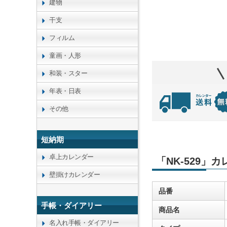
建物
干支
フィルム
童画・人形
和装・スター
年表・日表
その他
短納期
卓上カレンダー
「NK-529」
壁掛けカレンダー
品番
手帳・ダイアリー
商品名
名入れ手帳・ダイアリー