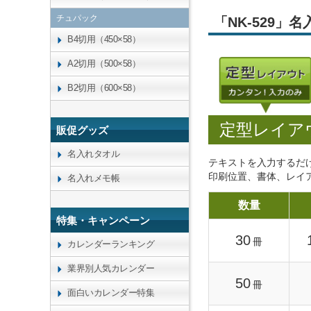
チュパック
「NK-529
B4切用（450×58）
A2切用（500×58）
B2切用（600×58）
定型レイア
販促グッズ
名入れタオル
テキストを入力するだ
印刷位置、書体、レイ
名入れメモ帳
数量
特集・キャンペーン
30
冊
カレンダーランキング
業界別人気カレンダー
50
冊
面白いカレンダー特集