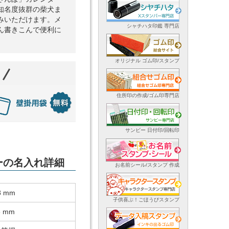
知名度抜群の柴犬ま
みいただけます。メ
シャチハタ印鑑 専門店
ん書きこんで便利に
オリジナル ゴム印/スタンプ
住所印の作成/ゴム印専門店
サンビー 日付印/回転印
ダーの名入れ詳細
お名前シール/スタンプ 作成
8 mm
子供喜ぶ！ごほうびスタンプ
8 mm