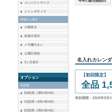
今年の販売開始日
コンパクトサイズ
ジャンボサイズ
特徴から探す
六曜表示
前後月表示
メモ欄大きい
土曜日別色
名入れカレンダ
3ヶ月表示
【初回限定】
オプション
全品 1,
化粧箱
B4切用（390×50×50）
有効期限：2026年9
A2切用（435×50×50）
B2切用（550×65×65）