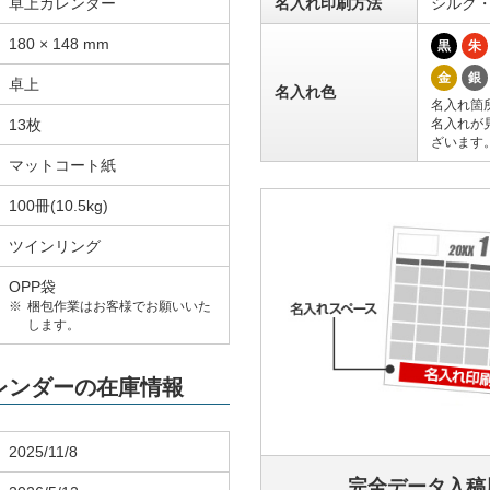
卓上カレンダー
名入れ印刷方法
シルク
180 × 148 mm
黒
朱
金
銀
卓上
名入れ色
名入れ箇
13枚
名入れが
ざいます
マットコート紙
100冊(10.5kg)
ツインリング
OPP袋
梱包作業はお客様でお願いいた
します。
カレンダーの在庫情報
2025/11/8
完全データ入稿