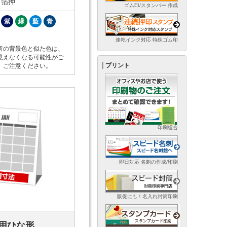
・箔押
ゴム印/スタンパー 作成
紫
緑
藍
青
速乾インク対応 特殊ゴム印
所の背景色と似た色は、
見えなくなる可能性がご
プリント
。ご注意ください。
印刷総合
即日対応 名刺の作成/印刷
販促にも！名入れ封筒印刷
用ひな形