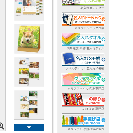
名入れカレンダー
オリジナルバッグ作成
簡単注文 年賀/名入れタオル
ノベルティに！名入れメモ帳
クリアファイル 印刷専門店
のぼり旗 専門店
オリジナル 手提げ袋の製作