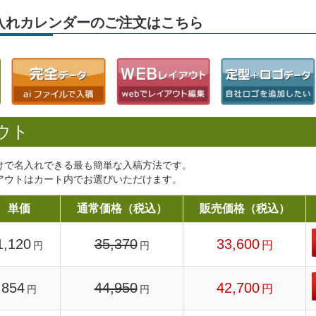
」名入れカレンダーのご注文はこちら
ウト
けで名入れできる最も簡単な入稿方法です。
アウトはカート内でお選びいただけます。
単価
通常価格（税込）
販売価格（税込）
1,120
35,370
33,600
円
円
円
854
44,950
42,700
円
円
円