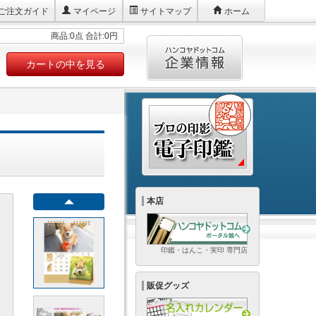
ご注文ガイド
マイページ
サイトマップ
ホーム
商品:0点 合計:0円
カートの中を見る
本店
印鑑・はんこ・実印 専門店
販促グッズ