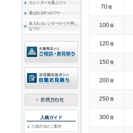
カレンダーを選ぶコツ
70
冊
選ばれる9つのワケ
名入れカレンダーがイチ押し
100
冊
なワケ
120
冊
150
冊
200
冊
250
冊
300
入稿ガイド
冊
入稿方法のご案内