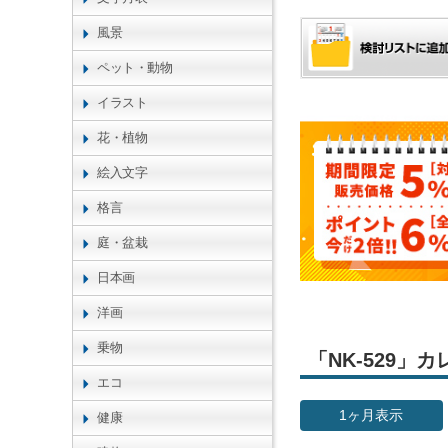
風景
ペット・動物
イラスト
花・植物
絵入文字
格言
庭・盆栽
日本画
洋画
乗物
「NK-529
エコ
1ヶ月表示
健康