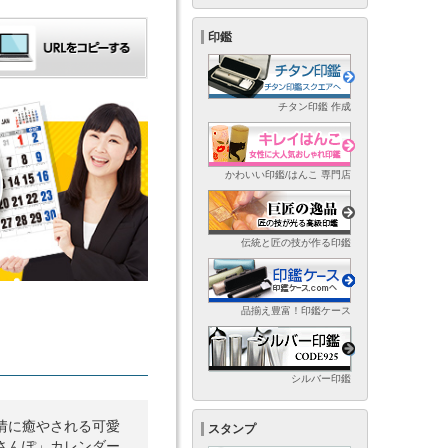
印鑑
チタン印鑑 作成
かわいい印鑑/はんこ 専門店
伝統と匠の技が作る印鑑
品揃え豊富！印鑑ケース
シルバー印鑑
情に癒やされる可愛
スタンプ
さんぽ」カレンダー