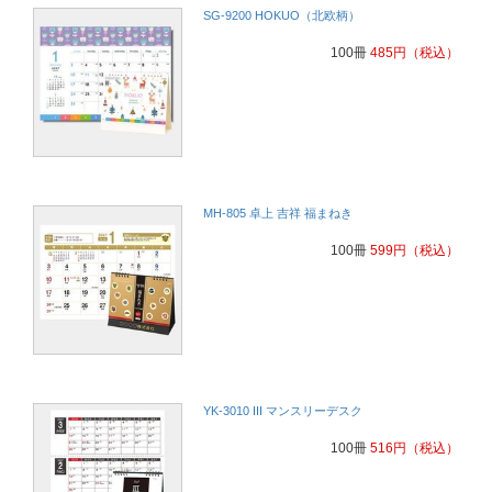
SG-9200 HOKUO（北欧柄）
100冊
485
円
（税込）
MH-805 卓上 吉祥 福まねき
100冊
599
円
（税込）
YK-3010 III マンスリーデスク
100冊
516
円
（税込）