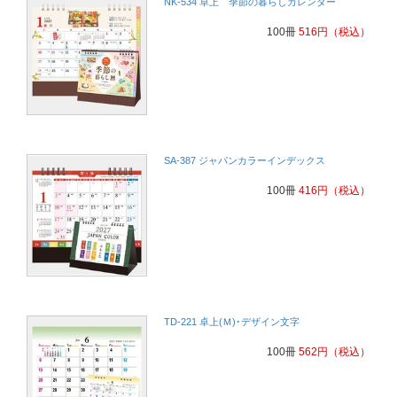
NK-534 卓上 季節の暮らしカレンダー
100冊
516
円
（税込）
SA-387 ジャパンカラーインデックス
100冊
416
円
（税込）
TD-221 卓上(Ｍ)･デザイン文字
100冊
562
円
（税込）