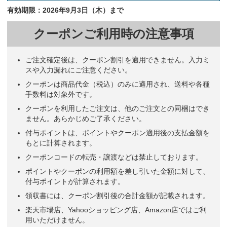
有効期限：2026年9月3日（木）まで
この3ヶ月カレンダー（IC-302）がやっぱり好きです
建築工事
クーポンご利用時の注意事項
お客様からの反響がいいから
サービス業
ご注文確定後は、クーポン割引を適用できません。入力ミ
スや入力漏れにご注意ください。
お客様からも大好評なカレンダーだから
建設業
クーポンは商品代金（税込）のみに適用され、送料や各種
手数料は対象外です。
毎年購入しているから
福祉事業
クーポンを利用したご注文は、他のご注文との同梱はでき
ません。あらかじめご了承ください。
3ヶ月が見えるのは、この業界では必須です。又、年末のあいさつで
付与ポイントは、ポイントやクーポン適用後の支払金額を
も待っていましたととても喜んでいただけます。
もとに計算されます。
建設業
クーポンコードの転売・譲渡などは禁止しております。
ポイントやクーポンの利用額を差し引いた金額に対して、
毎年、お客様にご好評な為当社はこのカレンダーときめております。
付与ポイントが計算されます。
保険代理店
領収書には、クーポン割引後の合計金額が記載されます。
楽天市場店、Yahooショッピング店、Amazon店ではご利
予定が立て易いから
サービス業
用いただけません。