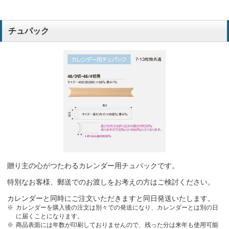
非常に使いやすく、顧客からの評判も良いため。
建設業
チュパック
毎年公表をいただいております
介護
見やすく計画たてやすい
サービス業
リピート注文です。毎回このカレンダーが評判が良く、他のカレンダ
ーにできなくなりました。
消防設備業
機能性に優れている
鍼灸・整骨院
贈り主の心がつたわるカレンダー用チュパックです。
お客様好評につきリピート購入
食器・厨房備品卸販売
特別なお客様、郵送でのお渡しをお考えの方はご検討ください。
好評だったため
カレンダーと同時にご注文いただきますと同日発送いたします。
カレンダーを購入後の注文は別々での発送になり、カレンダーとは別の日
に届くことになります。
追加のカレンダーが必要だったため。長年取引のある印刷会社に発注
商品表面には年数が印刷しておりませんので、残った分は来年も使用可能
していたが、そこより安くて納期が早いため