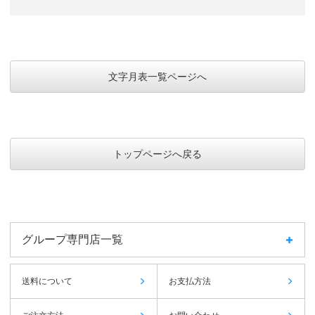
見やすい
介護
使い勝手が非常に良いため。
建設業
文字月表一覧ページへ
予定が入れやすく、分かりやすかったから
調剤薬局
客先より評判が良い為
消防設備業
トップページへ戻る
客先より評判が良い為
消防設備業
シンプルで見やすいため
建設業
グループ専門店一覧
販売促進
教育
送料について
お支払方法
3ヵ月連なり、1ヵ月ずつ切り取りができるため。
福祉営業