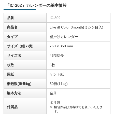
「IC-302」カレンダーの基本情報
品番
IC-302
商品名
Like it! Color 3month(ミシン目入)
タイプ
壁掛けカレンダー
サイズ（縦ｘ横）
760 × 350 mm
サイズ名
46/3切長
枚数
6枚
用紙
ケント紙
梱包数(重量kg)
50冊(11kg)
製本方法
金具
ポリ袋
付属品
梱包作業はお客様でお願いいたしま
す。