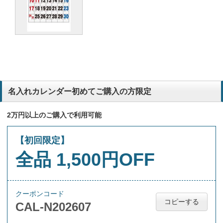
毎年好評で注文しています。
建設業
リピート購入
食器卸売業
リピート購入
食器卸売業
名入れカレンダー初めてご購入の方限定
3か月ごとのカレンダーがほしかったカラフルで良いと思った
建設業
2万円以上のご購入で利用可能
早いし、よくできているから毎年使っています。
建設業
【初回限定】
全品 1,500円OFF
3カ月は便利だと 高評なので
介護タクシー
3ヶ月タイプはお客様に喜ばれることが多いため
建築塗装業・ハウスクリーニング業
クーポンコード
コピーする
CAL-N202607
リピート品
食器厨房備品の販売