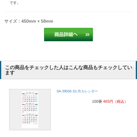
です。
卸
サイズ：450mm × 58mm
日にち毎にメモ書きできる部分が喜ばれている
建設業
毎年同じものを作成しています。
医薬品レンタル
毎年同じものを作成しています。
医薬品レンタル
この商品をチェックした人はこんな商品もチェックしてい
お客様にも好評で、毎年この商品にさせていただいております。
ます
保険代理店業
SA-390S6 3か月カレンダー
皆様に好評です
介護
100冊
465
円
（税込）
毎年リピートです
建設業
3か月分のスケジュールが見やすく便利なので。送り先の人からも喜
ばれています。
教育