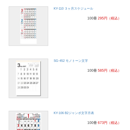
KY-110 ３ヶ月スケジュール
非常に利便性が高いカレンダーのため。
建設業
100冊
295
円
（税込）
非常に利便性が高いカレンダーのため。
建設業
先の予定が見やすい
サービス
お客様より非常に評判が良い為、今年も注文させて頂きました。
SG-452 モノトーン文字
消防設備業
100冊
585
円
（税込）
簡単に注文ができて、安い。
鍼灸院
使い勝手が非常に良いから
調剤薬局
カレンダー印刷価格が高騰し、ネットで調べてお願いしてみようと思
KY-106 B2ジャンボ文字月表
いました。
100冊
673
円
（税込）
建築