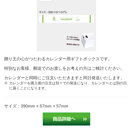
大きく表示できるものがよかったため。壁掛けカレンダーでフルカラ
ー対応のものがあればよかったです。
再生資源卸売業
大きく表示できるものがよかったため。壁掛けカレンダーでフルカラ
ー対応のものがあればよかったです。
再生資源卸売業
贈り主の心がつたわるカレンダー用ギフトボックスです。
明るく、見やすい。値段も魅力的。
製造業
特別なお客様、郵送でのお渡しをお考えの方はご検討ください。
毎年好評の為このカレンダーと決めております。
保険代理店
カレンダーと同時にご注文いただきますと同日発送いたします。
カレンダーを購入後の注文は別々での発送になり、カレンダーとは別の日
に届くことになります。
毎年このカレンダーを心待ちにしてくれるお客様がいる為
建設業
サイズ：390mm × 57mm × 57mm
評判がよかったため。
営業
非常に使いやすく、顧客からの評判も良いため。
建設業