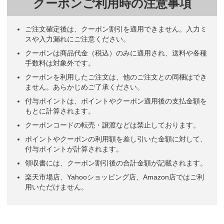
クーポンご利用時の注意事項
シンプルで使い易そう。
運送業
ご注文確定後は、クーポン割引を適用できません。入力ミ
スや入力漏れにご注意ください。
見た目の良さ
リフォーム
クーポンは商品代金（税込）のみに適用され、送料や各種
手数料は対象外です。
割安なので
自動車修理業
クーポンを利用したご注文は、他のご注文との同梱はでき
ません。あらかじめご了承ください。
卓上カレンダーを活用する企業が多く、壁掛の要望を数社から頂き、
付与ポイントは、ポイントやクーポン適用後の支払金額を
スケジュール等を書き込みことが出来るため、活用範囲が広いのでは
もとに計算されます。
ないかと思ったため。
クーポンコードの転売・譲渡などは禁止しております。
不動産
ポイントやクーポンの利用額を差し引いた金額に対して、
付与ポイントが計算されます。
シンプルなデザインが良かったので。
測量登記
領収書には、クーポン割引後の合計金額が記載されます。
楽天市場店、Yahooショッピング店、Amazon店ではご利
オーソドックスで汎用性が高そうなので。
広告代理店業
用いただけません。
オーソドックス、日付けが大きいので見やすい。
調査