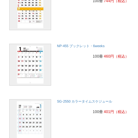
100冊
744
円
（税込）
数字が大きくわかりやすいため
印刷業
数字が大きくわかりやすいため
印刷業
NP-455 ブックレット・6weeks
メモができるのと字が大きい
便利屋
100冊
460
円
（税込）
メモができるのと字が大きい
便利屋
例年と同じものを選びました。予定を書く欄があり、字が大きく、使
い勝手が良いと好評です。
運送業
SG-2550 カラータイムスケジュール
見やすいから
介護
100冊
401
円
（税込）
大きくて見やすい
印刷業