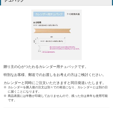
チュパック
現場事務所で便利に使用することができる
建設業
注文が簡単だから
建設業
年末恒例で同じデザインのカレンダーをお客様にお渡ししているの
で。
出版
分かりやすく、商品も多いので
小売・リサイクル業
去年もお願いしている為
運送
贈り主の心がつたわるカレンダー用チュパックです。
特別なお客様、郵送でのお渡しをお考えの方はご検討ください。
字が大きくて見やすく、メモ書きスペースがあるから。
運送業
カレンダーと同時にご注文いただきますと同日発送いたします。
カレンダーを購入後の注文は別々での発送になり、カレンダーとは別の日
恒例の商品で、顧客に好評なため。
出版業
に届くことになります。
商品表面には年数が印刷しておりませんので、残った分は来年も使用可能
です。
注文が簡単だから
管理業