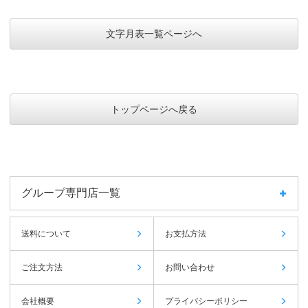
カレンダー、文字が大きく、お客様に好評いただいているため。
訪問介護
文字月表一覧ページへ
毎年頼んでいて、気に入っているから。
自動車電装業
文字も大きく、メモが出来るカレンダーだった為。
トップページへ戻る
自動車鈑金塗装業
顧客は、すっきりしたカレンダーを好んでかけてくれる。このカレン
ダーは、一般的であるが、すっきり月日の確認が容易であるため選ん
だ。
調査会社
グループ専門店一覧
カレンダ-としての機能だけでなく予定等を記入できるので配布先で
使用してもらいたいために選定しました。
送料について
お支払方法
行政書士
ご注文方法
お問い合わせ
フルカラーで印刷が可能だったからです。
広告代理店
会社概要
プライバシーポリシー