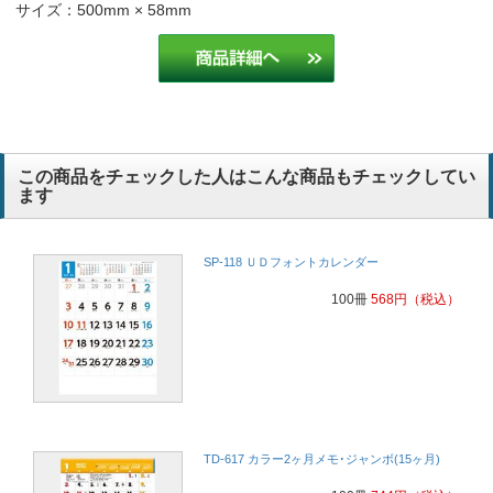
サイズ：500mm × 58mm
値段がお手頃価格なので
建設業
見やすいから
介護
毎年助かっております。
この商品をチェックした人はこんな商品もチェックしてい
ます
毎年このカレンダーを待ってくれているお客様がいらっしゃるので選
ばせていただきました。
卸売業
SP-118 ＵＤフォントカレンダー
毎年注文しています。
100冊
568
円
（税込）
サイズ見やすさ
運送業
スケジュール等を記入できて便利、工事現場で重宝がられます。
建設業
TD-617 カラー2ヶ月メモ･ジャンボ(15ヶ月)
お客様に使いやすいと好評だから
管理業