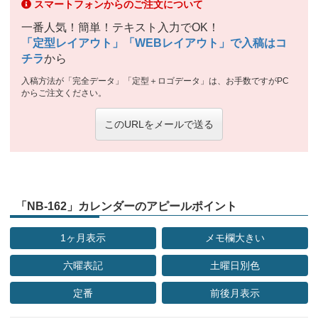
スマートフォンからのご注文について
一番人気！簡単！テキスト入力でOK！
「定型レイアウト」「WEBレイアウト」で入稿はコ
チラ
から
入稿方法が「完全データ」「定型＋ロゴデータ」は、お手数ですがPC
からご注文ください。
このURLをメールで送る
「NB-162」カレンダーのアピールポイント
1ヶ月表示
メモ欄大きい
六曜表記
土曜日別色
定番
前後月表示