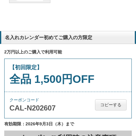
昨年と同じ
電気工事
価格で信頼を受けました
建築設計
建設現場にはスケジュールを記入できるカレンダーが必要で、年末の
名入れカレンダー初めてご購入の方限定
あいさつで持ってゆくと喜ばれるため。
建設業
2万円以上のご購入で利用可能
毎年同じレイアウトのカレンダーを選択しているので。
【初回限定】
全品 1,500円OFF
お客様に好評だったため
建設業
リピーターになります。
建築不動産業
クーポンコード
コピーする
CAL-N202607
書き込めて、大きさがちょうどよかったから
保険業
有効期限：2026年9月3日（木）まで
エンドユーザー様の希望（大きくて見やすい。予定が書き込める）
印刷業