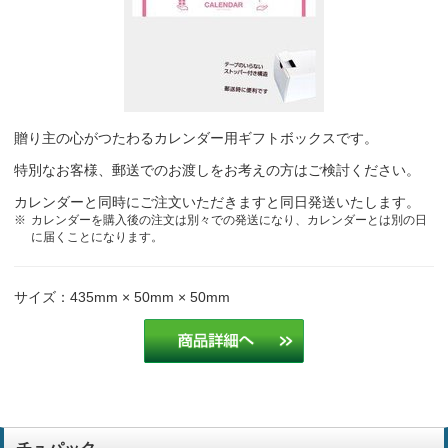
使いやすく、客先からの評判がいいです。
建設業
デザインがシンプルで良いと思ったから。
介護
贈り主の心がつたわるカレンダー用ギフトボックスです。
お客様からの評判が良いので
卸小売業
特別なお客様、郵送でのお渡しをお考えの方はご検討ください。
日付に予定が書き込める枠があるので配布先に人気です。
カレンダーと同時にご注文いただきますと同日発送いたします。
建設・土木業
カレンダーを購入後の注文は別々での発送になり、カレンダーとは別の日
に届くことになります。
日付に予定が書き込める枠があるので配布先に人気です。
建設・土木業
サイズ：435mm × 50mm × 50mm
リーズナブルな価格
製造業
字が大きく見やすいから。
運送業