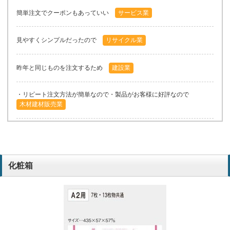
簡単注文でクーポンもあっていい
サービス業
見やすくシンプルだったので
リサイクル業
昨年と同じものを注文するため
建設業
・リピート注文方法が簡単なので・製品がお客様に好評なので
木材建材販売業
見やすいので
福祉用具
文字が大きく見やすい。書き込みしやすい。得意先、現場で高評価
化粧箱
土木業
見やすいから
測量登記
前回と同じ注文が楽でいい
サービス業