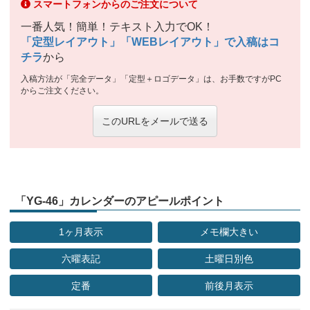
スマートフォンからのご注文について
一番人気！簡単！テキスト入力でOK！
「定型レイアウト」「WEBレイアウト」で入稿はコ
チラ
から
入稿方法が「完全データ」「定型＋ロゴデータ」は、お手数ですがPC
からご注文ください。
このURLをメールで送る
「YG-46」カレンダーのアピールポイント
1ヶ月表示
メモ欄大きい
六曜表記
土曜日別色
定番
前後月表示