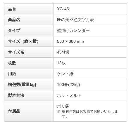
品番
YG-46
商品名
匠の美･3色文字月表
タイプ
壁掛けカレンダー
サイズ（縦ｘ横）
530 × 380 mm
サイズ名
46/4切
枚数
13枚
用紙
ケント紙
梱包数(重量kg)
100冊(22kg)
製本方法
ホットメルト
ポリ袋
付属品
梱包作業はお客様でお願いいたしま
す。