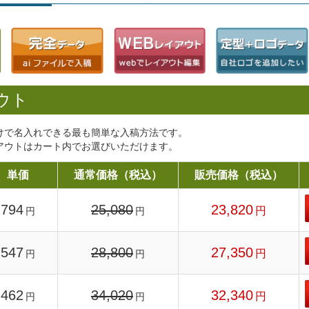
ウト
けで名入れできる最も簡単な入稿方法です。
アウトはカート内でお選びいただけます。
単価
通常価格（税込）
販売価格（税込）
794
25,080
23,820
円
円
円
547
28,800
27,350
円
円
円
462
34,020
32,340
円
円
円