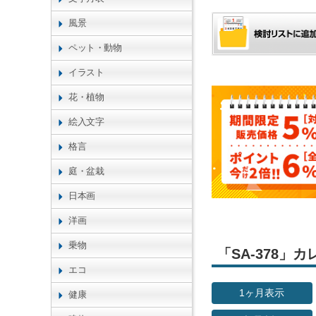
風景
ペット・動物
イラスト
花・植物
絵入文字
格言
庭・盆栽
日本画
洋画
乗物
「SA-378
エコ
1ヶ月表示
健康