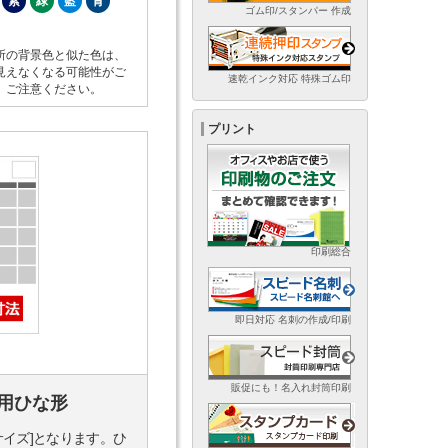
紫
緑
藍
青
ゴム印/スタンパー 作成
所の背景色と似た色は、
見えなくなる可能性がご
速乾インク対応 特殊ゴム印
。ご注意ください。
プリント
印刷総合
即日対応 名刺の作成/印刷
販促にも！名入れ封筒印刷
用ひな形
サイズ]となります。ひ