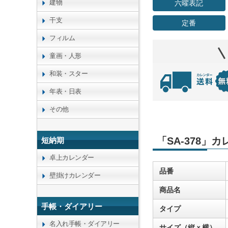
建物
六曜表記
干支
定番
フィルム
童画・人形
和装・スター
年表・日表
その他
「SA-378」
短納期
卓上カレンダー
品番
壁掛けカレンダー
商品名
手帳・ダイアリー
タイプ
名入れ手帳・ダイアリー
サイズ（縦ｘ横）