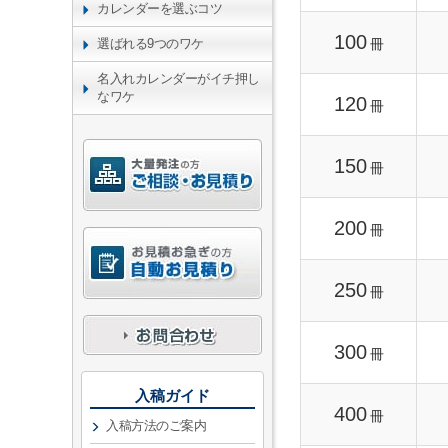
カレンダーを選ぶコツ
100
冊
選ばれる9つのワケ
名入れカレンダーがイチ押し
なワケ
120
冊
150
冊
200
冊
250
冊
300
冊
入稿ガイド
400
冊
入稿方法のご案内