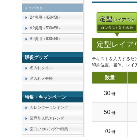
チュパック
B4切用（450×58）
A2切用（500×58）
B2切用（600×58）
定型レイア
販促グッズ
テキストを入力するだ
印刷位置、書体、レイ
名入れタオル
数量
名入れメモ帳
30
冊
特集・キャンペーン
カレンダーランキング
50
冊
業界別人気カレンダー
面白いカレンダー特集
70
冊