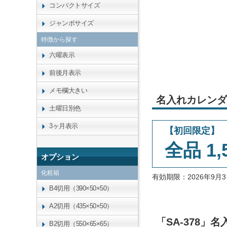
コンパクトサイズ
ジャンボサイズ
特徴から探す
六曜表示
前後月表示
メモ欄大きい
名入れカレンダ
土曜日別色
3ヶ月表示
【初回限定】
全品 1,
オプション
化粧箱
有効期限：2026年9
B4切用（390×50×50）
A2切用（435×50×50）
「SA-378
B2切用（550×65×65）