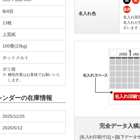
黒
朱
金赤
B/4切
名入れ色
名入れ箇
13枚
名入れが
ざいます
上質紙
100冊(23kg)
ホットメルト
ポリ袋
梱包作業はお客様でお願いいた
します。
カレンダーの在庫情報
2025/11/25
完全データ入稿
2026/5/12
[名入れ印刷寸法]＝[版下データ