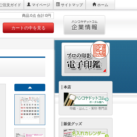
ご注文ガイド
マイページ
サイトマップ
ホーム
商品:0点 合計:0円
カートの中を見る
本店
印鑑・はんこ・実印 専門店
販促グッズ