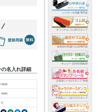
シャチハタ印鑑 専門店
オリジナル ゴム印/スタンプ
住所印の作成/ゴム印専門店
サンビー 日付印/回転印
ダーの名入れ詳細
お名前シール/スタンプ 作成
0 mm
7 mm
子供喜ぶ！ごほうびスタンプ
ット