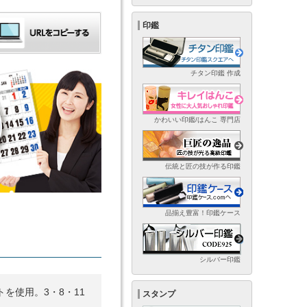
印鑑
チタン印鑑 作成
かわいい印鑑/はんこ 専門店
伝統と匠の技が作る印鑑
品揃え豊富！印鑑ケース
シルバー印鑑
を使用。3・8・11
スタンプ