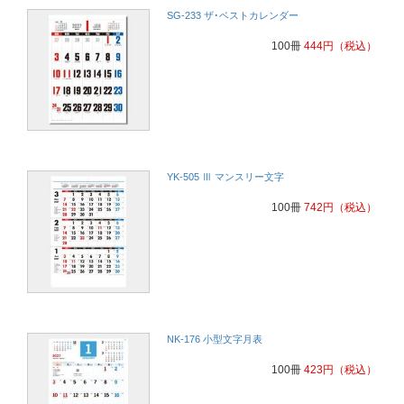
SG-233 ザ･ベストカレンダー
100冊
444
円
（税込）
YK-505 Ⅲ マンスリー文字
100冊
742
円
（税込）
NK-176 小型文字月表
100冊
423
円
（税込）