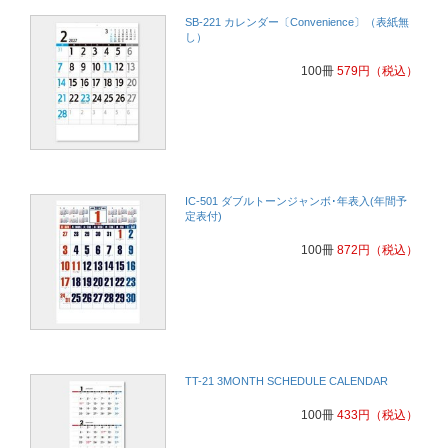
SB-221 カレンダー〔Convenience〕（表紙無
し）
100冊
579
円
（税込）
IC-501 ダブルトーンジャンボ･年表入(年間予
定表付)
100冊
872
円
（税込）
TT-21 3MONTH SCHEDULE CALENDAR
100冊
433
円
（税込）