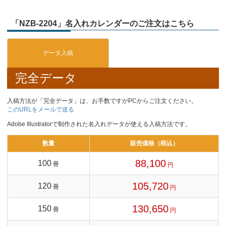
「NZB-2204」名入れカレンダーのご注文はこちら
完全データ
入稿方法が「完全データ」は、お手数ですがPCからご注文ください。
このURLをメールで送る
Adobe Illustratorで制作された名入れデータが使える入稿方法です。
数量
販売価格（税込）
88,100
100
冊
円
105,720
120
冊
円
130,650
150
冊
円