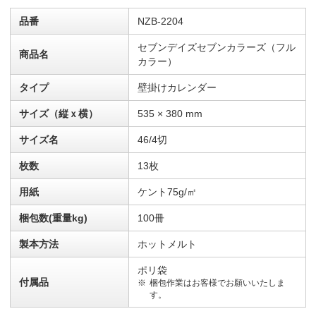
品番
NZB-2204
セブンデイズセブンカラーズ（フル
商品名
カラー）
タイプ
壁掛けカレンダー
サイズ（縦ｘ横）
535 × 380 mm
サイズ名
46/4切
枚数
13枚
用紙
ケント75g/㎡
梱包数(重量kg)
100冊
製本方法
ホットメルト
ポリ袋
付属品
梱包作業はお客様でお願いいたしま
す。