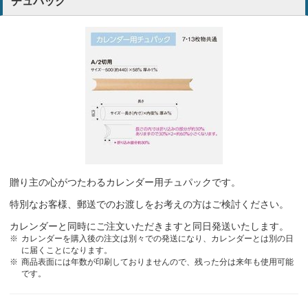
チュパック
今回で3年目の利用になりますが、年齢層も幅広く評判が良いのと・
価格も他社と比べ安いので利用させていただいております。
保険代理業
綺麗で自分が頂いたら飾りたくなるので。
建設業
品質とデザインが気に入りました
印刷業
昨年も御社に発注して評判が良く、今年はラッセンでいこうとなりま
した。
贈り主の心がつたわるカレンダー用チュパックです。
建設業
特別なお客様、郵送でのお渡しをお考えの方はご検討ください。
カレンダーと同時にご注文いただきますと同日発送いたします。
ラッセンのカレンダーは以前からお客様に配布しており、評判も良か
カレンダーを購入後の注文は別々での発送になり、カレンダーとは別の日
ったのですが、なぜか取引先業者のラインナップから外れてしまい？
に届くことになります。
個人的に探していていました。御社のホームページを拝見し見積り依
商品表面には年数が印刷しておりませんので、残った分は来年も使用可能
頼をしたところ、価格も安かったのでお願いすることにしました。
です。
保険代理業