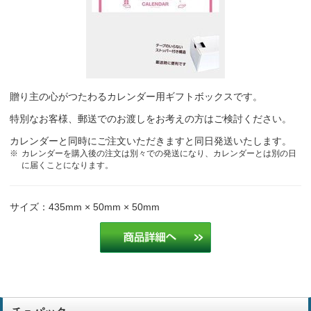
毎年このカレンダーを利用していますが、顧客からの評判が非常に良
いので❗️
保険代理店
贈り主の心がつたわるカレンダー用ギフトボックスです。
毎年お願いしております
不動産
特別なお客様、郵送でのお渡しをお考えの方はご検討ください。
ラッセンの絵が好きだから
建設業
カレンダーと同時にご注文いただきますと同日発送いたします。
カレンダーを購入後の注文は別々での発送になり、カレンダーとは別の日
に届くことになります。
毎年これと決めているため。
デザイン
サイズ：435mm × 50mm × 50mm
デザインが良かったのと大きさがベストの大きさだったこと
建設業
毎年同じラッセンのカレンダーをお客様にお届けしていますが、非常
に評判が良いので今年も宜しくお願い致します。
保険代理業
毎年注文いただいている商品なので。
デザイン