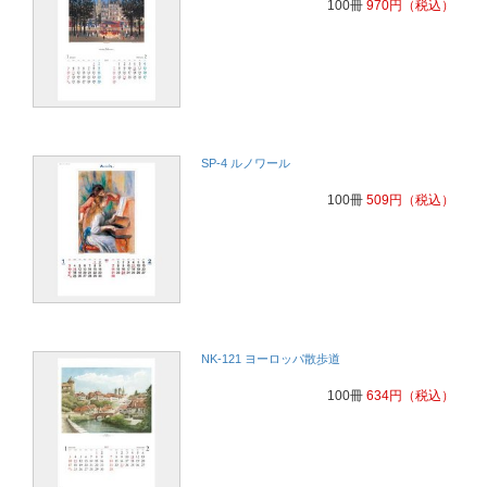
100冊
970
円
（税込）
SP-4 ルノワール
100冊
509
円
（税込）
NK-121 ヨーロッパ散歩道
100冊
634
円
（税込）