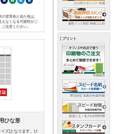
紫
緑
藍
青
ゴム印/スタンパー 作成
所の背景色と似た色は、
見えなくなる可能性がご
速乾インク対応 特殊ゴム印
。ご注意ください。
プリント
印刷総合
即日対応 名刺の作成/印刷
販促にも！名入れ封筒印刷
用ひな形
サイズ]となります。ひ