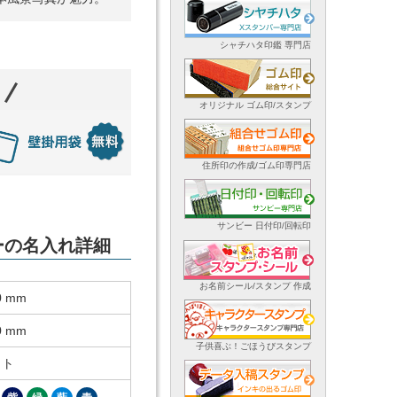
シャチハタ印鑑 専門店
オリジナル ゴム印/スタンプ
住所印の作成/ゴム印専門店
サンビー 日付印/回転印
ダーの名入れ詳細
お名前シール/スタンプ 作成
0 mm
0 mm
子供喜ぶ！ごほうびスタンプ
ット