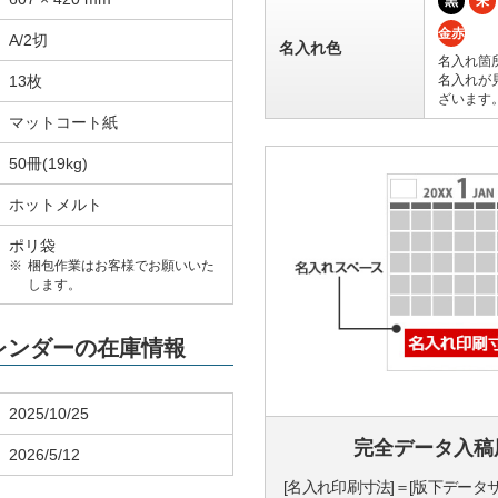
黒
朱
金赤
A/2切
名入れ色
名入れ箇
13枚
名入れが
ざいます
マットコート紙
50冊(19kg)
ホットメルト
ポリ袋
梱包作業はお客様でお願いいた
します。
カレンダーの在庫情報
2025/10/25
完全データ入稿
2026/5/12
[名入れ印刷寸法]＝[版下データ