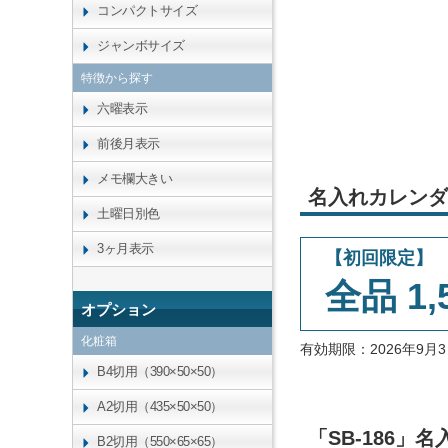
コンパクトサイズ
ジャンボサイズ
特徴から探す
六曜表示
前後月表示
メモ欄大きい
名入れカレンダ
土曜日別色
3ヶ月表示
【初回限定】
全品 1,
オプション
化粧箱
有効期限：2026年9
B4切用（390×50×50）
A2切用（435×50×50）
「SB-186
B2切用（550×65×65）