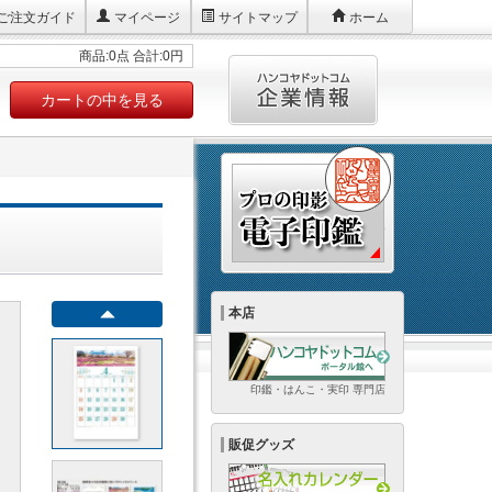
ご注文ガイド
マイページ
サイトマップ
ホーム
商品:0点 合計:0円
カートの中を見る
本店
印鑑・はんこ・実印 専門店
販促グッズ