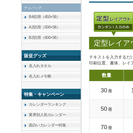
チュパック
B4切用（450×58）
A2切用（500×58）
B2切用（600×58）
定型レイア
販促グッズ
テキストを入力するだ
印刷位置、書体、レイ
名入れタオル
数量
名入れメモ帳
30
冊
特集・キャンペーン
カレンダーランキング
50
冊
業界別人気カレンダー
面白いカレンダー特集
70
冊