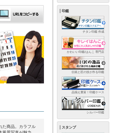
印鑑
チタン印鑑 作成
かわいい印鑑/はんこ 専門店
伝統と匠の技が作る印鑑
品揃え豊富！印鑑ケース
シルバー印鑑
れた商品。カラフル
スタンプ
本風景写真が魅力。