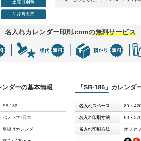
土曜日別色
前後月表示
名入れカレンダー印刷.comの
無料サービス
カレンダーの基本情報
「SB-186」カレン
SB-186
名入れスペース
80 × 42
パノラマ･日本
名入れ印刷寸法
60 × 37
壁掛けカレンダー
名入れ印刷方法
オフセ
607 × 420 mm