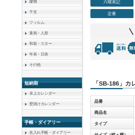
建物
六曜表記
干支
定番
フィルム
童画・人形
和装・スター
年表・日表
その他
「SB-186」
短納期
卓上カレンダー
品番
壁掛けカレンダー
商品名
手帳・ダイアリー
タイプ
名入れ手帳・ダイアリー
サイズ（縦ｘ横）