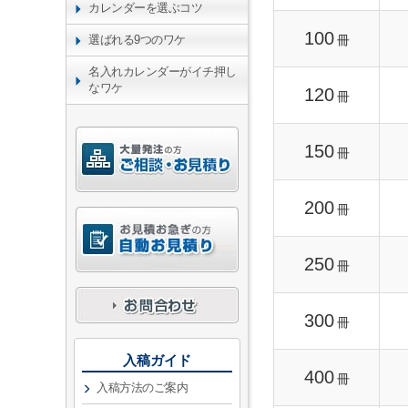
カレンダーを選ぶコツ
100
冊
選ばれる9つのワケ
名入れカレンダーがイチ押し
なワケ
120
冊
150
冊
200
冊
250
冊
300
冊
入稿ガイド
400
冊
入稿方法のご案内