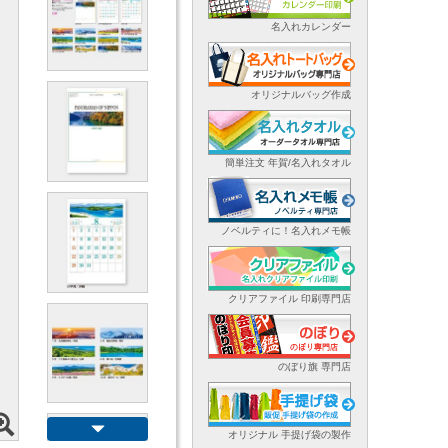
名入れカレンダー
オリジナルバッグ作成
簡単注文 年賀/名入れタオル
ノベルティに！名入れメモ帳
クリアファイル 印刷専門店
のぼり旗 専門店
オリジナル 手提げ袋の製作