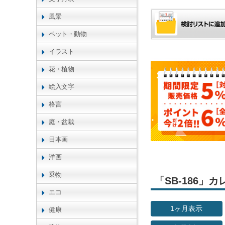
風景
ペット・動物
イラスト
花・植物
絵入文字
格言
庭・盆栽
日本画
洋画
乗物
「SB-186
エコ
1ヶ月表示
健康