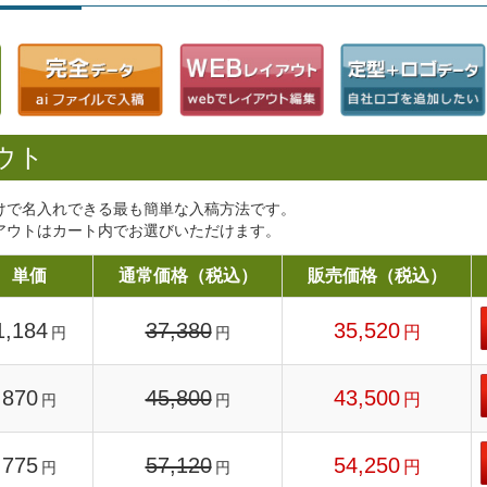
ウト
けで名入れできる最も簡単な入稿方法です。
アウトはカート内でお選びいただけます。
単価
通常価格（税込）
販売価格（税込）
1,184
37,380
35,520
円
円
円
870
45,800
43,500
円
円
円
775
57,120
54,250
円
円
円