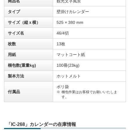
商品名
観光文字風景
タイプ
壁掛けカレンダー
サイズ（縦ｘ横）
525 × 380 mm
サイズ名
46/4切
枚数
13枚
用紙
マットコート紙
梱包数(重量kg)
100冊(23kg)
製本方法
ホットメルト
ポリ袋
付属品
梱包作業はお客様でお願いいたしま
す。
「IC-268」カレンダーの在庫情報