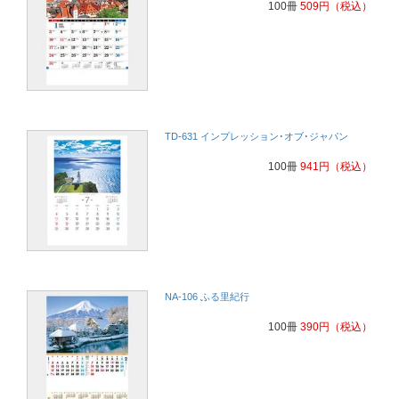
100冊
509
円
（税込）
TD-631 インプレッション･オブ･ジャパン
100冊
941
円
（税込）
NA-106 ふる里紀行
100冊
390
円
（税込）