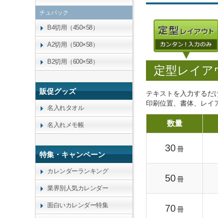
チュパック
B4切用（450×58）
A2切用（500×58）
B2切用（600×58）
定型レイア
販促グッズ
テキストを入力するだ
印刷位置、書体、レイ
名入れタオル
数量
名入れメモ帳
30
冊
特集・キャンペーン
カレンダーランキング
50
冊
業界別人気カレンダー
面白いカレンダー特集
70
冊