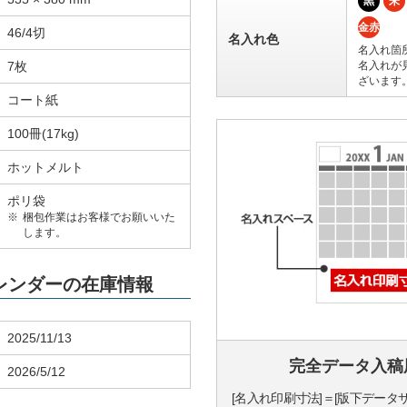
黒
朱
金赤
46/4切
名入れ色
名入れ箇
7枚
名入れが
ざいます
コート紙
100冊(17kg)
ホットメルト
ポリ袋
梱包作業はお客様でお願いいた
します。
カレンダーの在庫情報
2025/11/13
完全データ入稿
2026/5/12
[名入れ印刷寸法]＝[版下データ