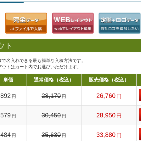
ウト
けで名入れできる最も簡単な入稿方法です。
アウトはカート内でお選びいただけます。
単価
通常価格（税込）
販売価格（税込）
892
28,170
26,760
円
円
円
579
30,450
28,950
円
円
円
484
35,630
33,880
円
円
円