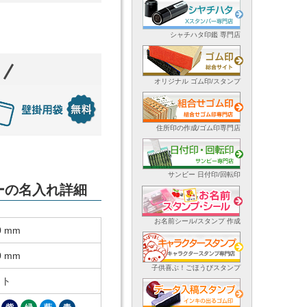
シャチハタ印鑑 専門店
オリジナル ゴム印/スタンプ
住所印の作成/ゴム印専門店
サンビー 日付印/回転印
ダーの名入れ詳細
お名前シール/スタンプ 作成
0 mm
0 mm
子供喜ぶ！ごほうびスタンプ
ット