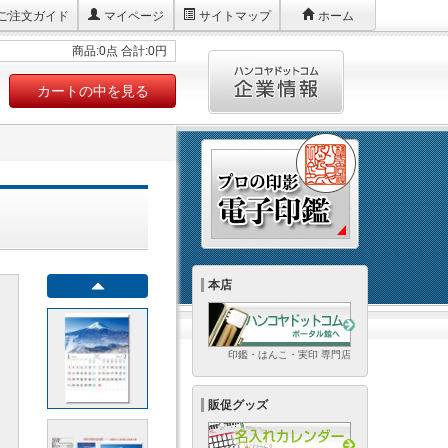
ご注文ガイド
マイページ
サイトマップ
ホーム
商品:0点 合計:0円
カートの中を見る
本店
印鑑・はんこ・実印 専門店
販促グッズ