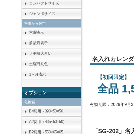
コンパクトサイズ
ジャンボサイズ
特徴から探す
六曜表示
前後月表示
メモ欄大きい
名入れカレンダ
土曜日別色
3ヶ月表示
【初回限定】
全品 1,
オプション
化粧箱
有効期限：2026年9
B4切用（390×50×50）
A2切用（435×50×50）
「SG-202
B2切用（550×65×65）