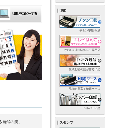
印鑑
チタン印鑑 作成
かわいい印鑑/はんこ 専門店
伝統と匠の技が作る印鑑
品揃え豊富！印鑑ケース
シルバー印鑑
る自然の美。
スタンプ