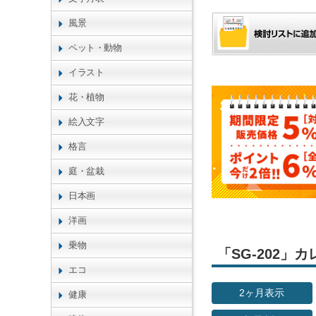
風景
ペット・動物
イラスト
花・植物
絵入文字
格言
庭・盆栽
日本画
洋画
乗物
「SG-202
エコ
2ヶ月表示
健康