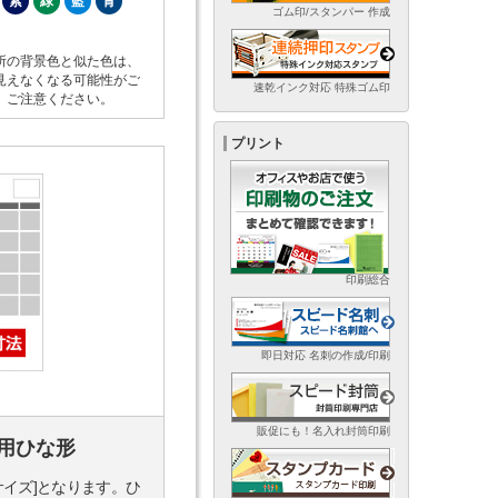
紫
緑
藍
青
ゴム印/スタンパー 作成
所の背景色と似た色は、
見えなくなる可能性がご
速乾インク対応 特殊ゴム印
。ご注意ください。
プリント
印刷総合
即日対応 名刺の作成/印刷
販促にも！名入れ封筒印刷
用ひな形
サイズ]となります。ひ