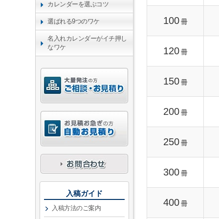
カレンダーを選ぶコツ
100
冊
選ばれる9つのワケ
名入れカレンダーがイチ押し
なワケ
120
冊
150
冊
200
冊
250
冊
300
冊
入稿ガイド
400
冊
入稿方法のご案内