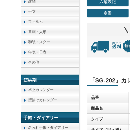
建物
六曜表記
干支
定番
フィルム
童画・人形
和装・スター
年表・日表
その他
「SG-202」
短納期
卓上カレンダー
品番
壁掛けカレンダー
商品名
手帳・ダイアリー
タイプ
名入れ手帳・ダイアリー
サイズ（縦ｘ横）