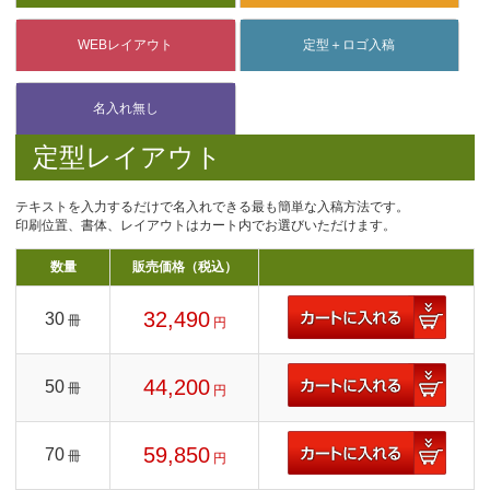
定型レイアウト
テキストを入力するだけで名入れできる最も簡単な入稿方法です。
印刷位置、書体、レイアウトはカート内でお選びいただけます。
数量
販売価格（税込）
32,490
30
冊
円
44,200
50
冊
円
59,850
70
冊
円