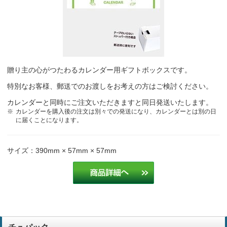
例年のリピート
経営コンサルタント
2か月先のカレンダーが表示されているので、使い勝手が良いです。
書き込めるスペースも大きく確保されており、色も落ち着いているの
でどんな場所でも邪魔にならないデザインがとても気に入っていま
贈り主の心がつたわるカレンダー用ギフトボックスです。
す。客先でも重宝されているので毎年こちらのデザインで作成してい
ます。
特別なお客様、郵送でのお渡しをお考えの方はご検討ください。
保安業務
カレンダーと同時にご注文いただきますと同日発送いたします。
カレンダーを購入後の注文は別々での発送になり、カレンダーとは別の日
シンプルで見やすかったから
建築業
に届くことになります。
毎年お客様からご好評でお願いしています。
デザイン
サイズ：390mm × 57mm × 57mm
毎年リピート利用
経営コンサルタント
昨年購入してよかったから
電気工事
毎年購入させて頂いているので、購入簡単にできる為。
建設業