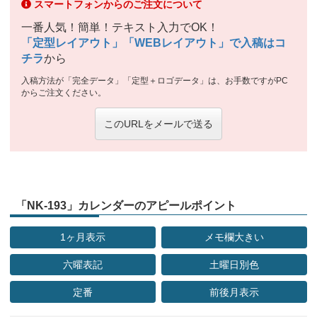
スマートフォンからのご注文について
一番人気！簡単！テキスト入力でOK！
「定型レイアウト」「WEBレイアウト」で入稿はコ
チラ
から
入稿方法が「完全データ」「定型＋ロゴデータ」は、お手数ですがPC
からご注文ください。
このURLをメールで送る
「NK-193」カレンダーのアピールポイント
1ヶ月表示
メモ欄大きい
六曜表記
土曜日別色
定番
前後月表示