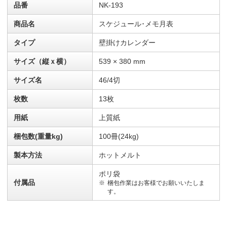
品番
NK-193
商品名
スケジュール･メモ月表
タイプ
壁掛けカレンダー
サイズ（縦ｘ横）
539 × 380 mm
サイズ名
46/4切
枚数
13枚
用紙
上質紙
梱包数(重量kg)
100冊(24kg)
製本方法
ホットメルト
ポリ袋
付属品
梱包作業はお客様でお願いいたしま
す。