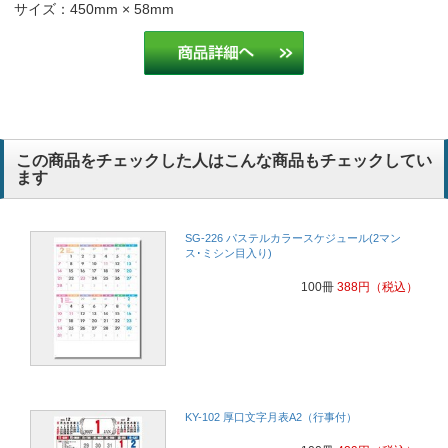
サイズ：450mm × 58mm
高齢の方やメモを記入される方が多いので、見やすさとシンプルさで
選びました。
小売り
シンプルで、品も良く、再度入力等の手間が省けて良かったので再注
文させて頂きました。
建設業
この商品をチェックした人はこんな商品もチェックしてい
ます
3ヵ月のスケジュールが有り、大きく見やすい為
建築業
SG-226 パステルカラースケジュール(2マン
お客様にご好評頂いているため
デザイン
ス･ミシン目入り)
100冊
388
円
（税込）
シンプルでデザインも良く、過去1か月、当月、その先2ヵ月分載っ
ていて見やすく実用性もよさそうなので選ばせて頂きました。
建設業
多目的で利用できるため
ガソリンスタンド
KY-102 厚口文字月表A2（行事付）
金額及び納期
商社