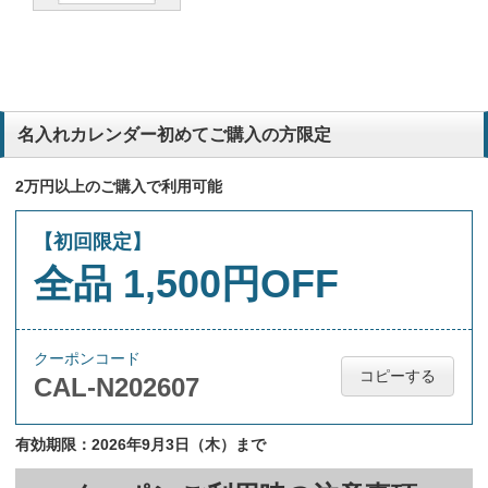
三か月分見れてメモもできる為
建設業
世話になっております。株式会社フォレックス白水と申します。昨
年、作成していただきまして、取引先からも使いやすいと評判でし
た。昨年同様お願いしたいのですが、一点デザインの変更をお願い致
名入れカレンダー初めてご購入の方限定
します。ロゴマークと会社名はそのままで、出張所と営業所の記載を
削除して頂きたいです。宜しくお願い致します。
林業
2万円以上のご購入で利用可能
いつもこのタイプのカレンダーをまとめて注文しています。分社化し
【初回限定】
た為少数での注文となった為、通常お願いしている印刷業者ではなく
全品 1,500円OFF
ネットでの注文を試みてみました。
前後月が下にあるものが作りたかったため。
林業 解体業
クーポンコード
コピーする
CAL-N202607
お客さまからの評判が良かったため。
倉庫業
有効期限：2026年9月3日（木）まで