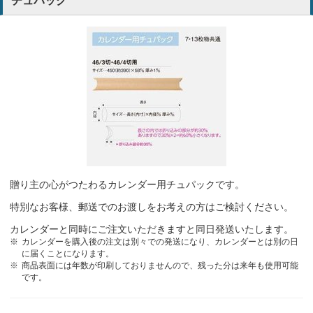
チュパック
デザインがシンプルできれい
電気工事業
コスパがよいので毎年お願いしております。
デザイン
フォントがキレイです。
広告会社
シンプルで使いやすくてとても良いので今回も同じ物を注文させて頂
きました。
建設業
贈り主の心がつたわるカレンダー用チュパックです。
特別なお客様、郵送でのお渡しをお考えの方はご検討ください。
工期が早く安価なため
建築業
カレンダーと同時にご注文いただきますと同日発送いたします。
カレンダーを購入後の注文は別々での発送になり、カレンダーとは別の日
毎年お願いしております。
デザイン
に届くことになります。
商品表面には年数が印刷しておりませんので、残った分は来年も使用可能
です。
ロゴをカラー印刷してくれるとのことだったので選びました
建設業