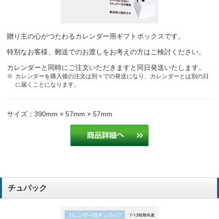
他社品より価格的に満足で、リピート注文機能もあり便利。
情報サービス業
贈り主の心がつたわるカレンダー用ギフトボックスです。
他社品より価格的に満足で、リピート注文機能もあり便利。
特別なお客様、郵送でのお渡しをお考えの方はご検討ください。
情報サービス業
カレンダーと同時にご注文いただきますと同日発送いたします。
カレンダーを購入後の注文は別々での発送になり、カレンダーとは別の日
毎年使っているデザインがあったから。
設備業
に届くことになります。
入力が簡単なため
建設業
サイズ：390mm × 57mm × 57mm
チュパック