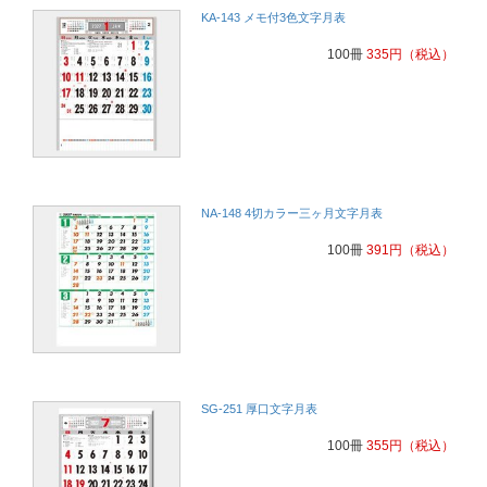
KA-143 メモ付3色文字月表
100冊
335
円
（税込）
NA-148 4切カラー三ヶ月文字月表
100冊
391
円
（税込）
SG-251 厚口文字月表
100冊
355
円
（税込）