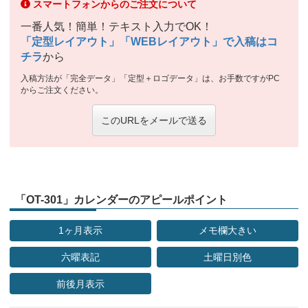
スマートフォンからのご注文について
一番人気！簡単！テキスト入力でOK！
「定型レイアウト」「WEBレイアウト」で入稿はコ
チラ
から
入稿方法が「完全データ」「定型＋ロゴデータ」は、お手数ですがPC
からご注文ください。
このURLをメールで送る
「OT-301」カレンダーのアピールポイント
1ヶ月表示
メモ欄大きい
六曜表記
土曜日別色
前後月表示